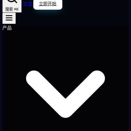
登录
立即开始
⌘K
搜索
产品