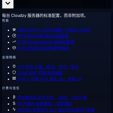
每台 Cloudzy 服务器的标准配置，而非附加项。
性能
AMD EPYC + DDR5
最新一代核心与内存
纯 NVMe 存储
绝无机械硬盘
10 Gbps Bandwidth
高吞吐套餐
KVM 虚拟化
真正的硬件隔离
全球网络
13个地点
北美、欧洲、中东、亚太
DDoS 防护
内置攻击缓解
IPv6 + 专用 IPv4
原生 v6，专属 v4
计费与信任
用加密货币支付
BTC、XMR、USDT 等
14 天退款
全额退款，无需理由
99.95% 正常运行 SLA
我们的正常运行承诺