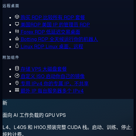
远程桌面
购买 RDP
比较所有 RDP 套餐
美国RDP
美国 IP 的管理员 RDP
Forex RDP
低延迟交易桌面
Botting RDP
全天候运行你的机器人
Linux RDP
Linux 桌面，远程
附加组件
存储 VPS
大磁盘套餐
自定义 ISO
启动你自己的镜像
专用 IPv4
你的专属 IP，不共享
额外 IP
每台服务器多个 IPv4
新
面向 AI 工作负载的 GPU VPS
L4、L40S 和 H100,预装完整 CUDA 栈。启动、训练、停止,
按秒计费。