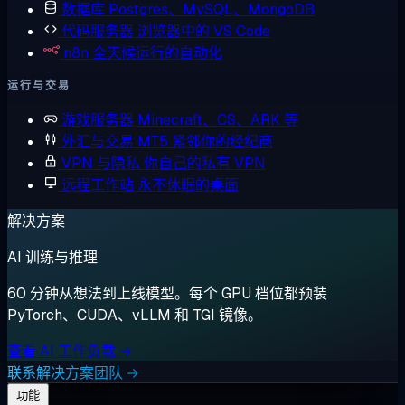
数据库
Postgres、MySQL、MongoDB
代码服务器
浏览器中的 VS Code
n8n
全天候运行的自动化
运行与交易
游戏服务器
Minecraft、CS、ARK 等
外汇与交易
MT5 紧邻你的经纪商
VPN 与隐私
你自己的私有 VPN
远程工作站
永不休眠的桌面
解决方案
AI 训练与推理
60 分钟从想法到上线模型。每个 GPU 档位都预装
PyTorch、CUDA、vLLM 和 TGI 镜像。
查看 AI 工作负载 →
联系解决方案团队 →
功能