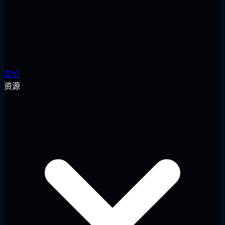
定价
资源