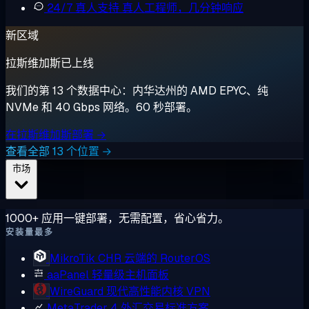
24/7 真人支持
真人工程师，几分钟响应
新区域
拉斯维加斯已上线
我们的第 13 个数据中心：内华达州的 AMD EPYC、纯
NVMe 和 40 Gbps 网络。60 秒部署。
在拉斯维加斯部署 →
查看全部 13 个位置 →
市场
1000+ 应用一键部署，无需配置，省心省力。
安装量最多
MikroTik CHR
云端的 RouterOS
aaPanel
轻量级主机面板
WireGuard
现代高性能内核 VPN
MetaTrader 4
外汇交易标准方案