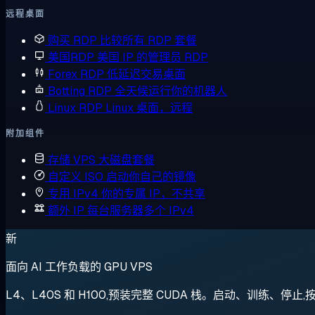
远程桌面
购买 RDP
比较所有 RDP 套餐
美国RDP
美国 IP 的管理员 RDP
Forex RDP
低延迟交易桌面
Botting RDP
全天候运行你的机器人
Linux RDP
Linux 桌面，远程
附加组件
存储 VPS
大磁盘套餐
自定义 ISO
启动你自己的镜像
专用 IPv4
你的专属 IP，不共享
额外 IP
每台服务器多个 IPv4
新
面向 AI 工作负载的 GPU VPS
L4、L40S 和 H100,预装完整 CUDA 栈。启动、训练、停止