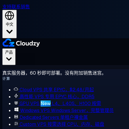
支持
联系销售
中文
产品
真实服务器，60 秒即可部署。没有附加销售迷宫。
计算
Cloud VPS
共享 EPYC，$2.48/月起
高性能 VPS
专用 EPYC 核心，DDR5
GPU VPS
New
L4、L40S、H100 按需
Windows VPS
Windows Server，完整管理员
Dedicated Servers
单租户裸金属
Custom VPS
按需选择 CPU、内存、磁盘