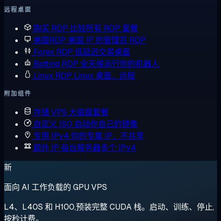
远程桌面
购买 RDP
比较所有 RDP 套餐
美国RDP
美国 IP 的管理员 RDP
Forex RDP
低延迟交易桌面
Botting RDP
全天候运行你的机器人
Linux RDP
Linux 桌面，远程
附加组件
存储 VPS
大磁盘套餐
自定义 ISO
启动你自己的镜像
专用 IPv4
你的专属 IP，不共享
额外 IP
每台服务器多个 IPv4
新
面向 AI 工作负载的 GPU VPS
L4、L40S 和 H100,预装完整 CUDA 栈。启动、训练、停止,
按秒计费。