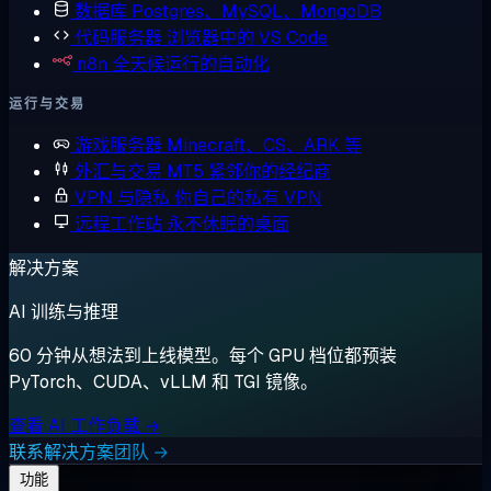
数据库
Postgres、MySQL、MongoDB
代码服务器
浏览器中的 VS Code
n8n
全天候运行的自动化
运行与交易
游戏服务器
Minecraft、CS、ARK 等
外汇与交易
MT5 紧邻你的经纪商
VPN 与隐私
你自己的私有 VPN
远程工作站
永不休眠的桌面
解决方案
AI 训练与推理
60 分钟从想法到上线模型。每个 GPU 档位都预装
PyTorch、CUDA、vLLM 和 TGI 镜像。
查看 AI 工作负载 →
联系解决方案团队 →
功能