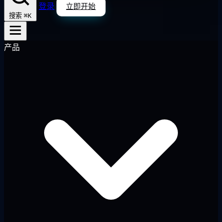
登录
立即开始
⌘K
搜索
产品