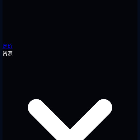
定价
资源