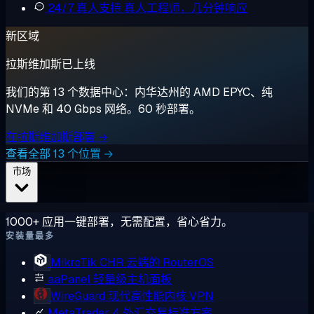
24/7 真人支持
真人工程师，几分钟响应
新区域
拉斯维加斯已上线
我们的第 13 个数据中心：内华达州的 AMD EPYC、纯
NVMe 和 40 Gbps 网络。60 秒部署。
在拉斯维加斯部署 →
查看全部 13 个位置 →
市场
1000+ 应用一键部署，无需配置，省心省力。
安装量最多
MikroTik CHR
云端的 RouterOS
aaPanel
轻量级主机面板
WireGuard
现代高性能内核 VPN
MetaTrader 4
外汇交易标准方案