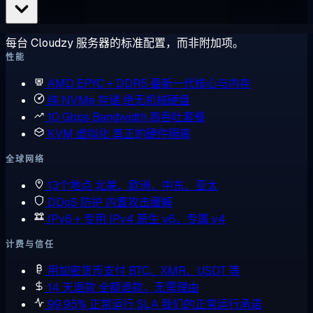
每台 Cloudzy 服务器的标准配置，而非附加项。
性能
AMD EPYC + DDR5
最新一代核心与内存
纯 NVMe 存储
绝无机械硬盘
10 Gbps Bandwidth
高吞吐套餐
KVM 虚拟化
真正的硬件隔离
全球网络
13个地点
北美、欧洲、中东、亚太
DDoS 防护
内置攻击缓解
IPv6 + 专用 IPv4
原生 v6，专属 v4
计费与信任
用加密货币支付
BTC、XMR、USDT 等
14 天退款
全额退款，无需理由
99.95% 正常运行 SLA
我们的正常运行承诺