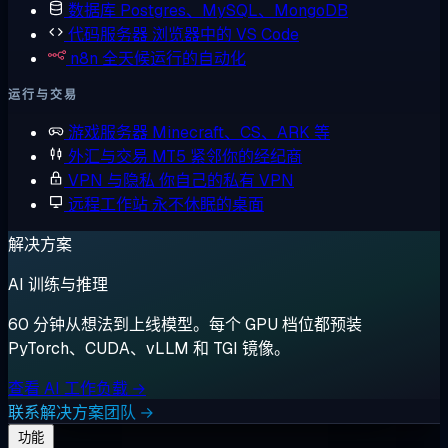
数据库
Postgres、MySQL、MongoDB
代码服务器
浏览器中的 VS Code
n8n
全天候运行的自动化
运行与交易
游戏服务器
Minecraft、CS、ARK 等
外汇与交易
MT5 紧邻你的经纪商
VPN 与隐私
你自己的私有 VPN
远程工作站
永不休眠的桌面
解决方案
AI 训练与推理
60 分钟从想法到上线模型。每个 GPU 档位都预装
PyTorch、CUDA、vLLM 和 TGI 镜像。
查看 AI 工作负载 →
联系解决方案团队 →
功能