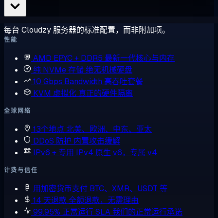
每台 Cloudzy 服务器的标准配置，而非附加项。
性能
AMD EPYC + DDR5
最新一代核心与内存
纯 NVMe 存储
绝无机械硬盘
10 Gbps Bandwidth
高吞吐套餐
KVM 虚拟化
真正的硬件隔离
全球网络
13个地点
北美、欧洲、中东、亚太
DDoS 防护
内置攻击缓解
IPv6 + 专用 IPv4
原生 v6，专属 v4
计费与信任
用加密货币支付
BTC、XMR、USDT 等
14 天退款
全额退款，无需理由
99.95% 正常运行 SLA
我们的正常运行承诺