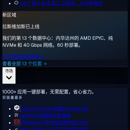
24/7 真人支持
真人工程师，几分钟响应
新区域
拉斯维加斯已上线
我们的第 13 个数据中心：内华达州的 AMD EPYC、纯
NVMe 和 40 Gbps 网络。60 秒部署。
在拉斯维加斯部署 →
查看全部 13 个位置 →
市场
1000+ 应用一键部署，无需配置，省心省力。
安装量最多
MikroTik CHR
云端的 RouterOS
aaPanel
轻量级主机面板
WireGuard
现代高性能内核 VPN
MetaTrader 4
外汇交易标准方案