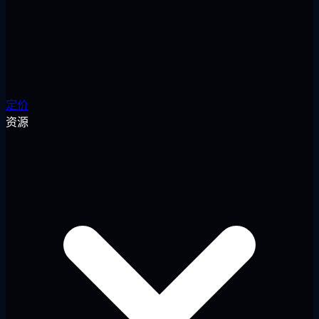
定价
资源