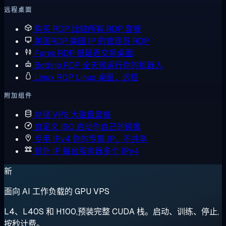
远程桌面
购买 RDP
比较所有 RDP 套餐
美国RDP
美国 IP 的管理员 RDP
Forex RDP
低延迟交易桌面
Botting RDP
全天候运行你的机器人
Linux RDP
Linux 桌面，远程
附加组件
存储 VPS
大磁盘套餐
自定义 ISO
启动你自己的镜像
专用 IPv4
你的专属 IP，不共享
额外 IP
每台服务器多个 IPv4
新
面向 AI 工作负载的 GPU VPS
L4、L40S 和 H100,预装完整 CUDA 栈。启动、训练、停止,
按秒计费。