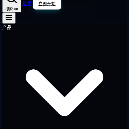
登录
立即开始
⌘K
搜索
产品