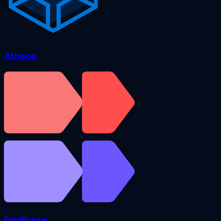
Atheos
Budibase