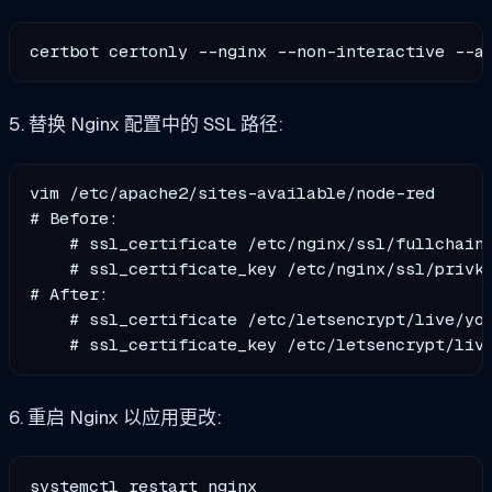
certbot certonly --nginx --non-interactive --a
5. 替换 Nginx 配置中的 SSL 路径:
vim /etc/apache2/sites-available/node-red

# Before:

    # ssl_certificate /etc/nginx/ssl/fullchain.
    # ssl_certificate_key /etc/nginx/ssl/privke
# After:

    # ssl_certificate /etc/letsencrypt/live/you
6. 重启 Nginx 以应用更改: