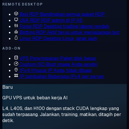
REMOTE DESKTOP
Beli RDP
Bandingkan semua paket RDP
USA RDP
RDP admin di IP AS
Forex RDP
Desktop trading latensi rendah
Botting RDP
Aktif terus untuk menjalankan bot
Linux RDP
Desktop Linux, jarak jauh
ADD-ON
VPS Penyimpanan
Paket disk besar
Custom ISO
Boot image Anda sendiri
IPv4 Khusus
IP Anda, tidak dibagi
IP tambahan
Beberapa IPv4 per server
Baru
GPU VPS untuk beban kerja AI
L4, L40S, dan H100 dengan stack CUDA lengkap yang
sudah terpasang. Jalankan, training, matikan, ditagih per
detik.