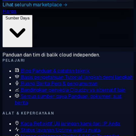
Lihat seluruh marketplace →
Harga
Sumber Daya
Panduan dan tim di balik cloud independen.
PELAJARI
Blog
Panduan & catatan teknik
Basis pengetahuan
Tutorial langkah demi langkah
Ruang Berita
Pers & pengumuman
Bandingkan penyedia
Cloudzy vs alternatif lain
Semua sumber daya
Panduan, dokumen, alat,
berita
ALAT & KEPERCAYAAN
Kaca Reflektif
Uji jaringan kami dari IP Anda
Status layanan
Uptime waktu nyata