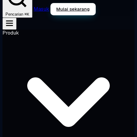
Masuk
Mulai sekarang
⌘K
Pencarian
Produk