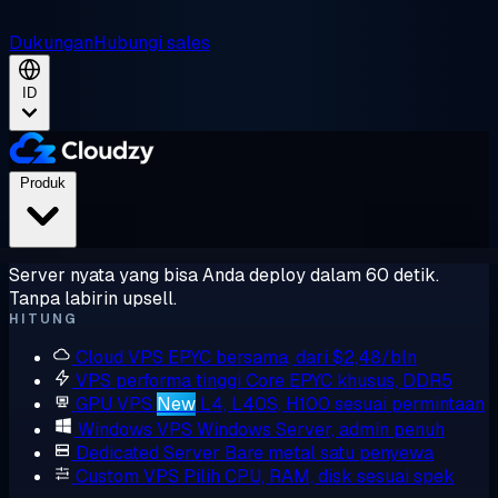
Dukungan
Hubungi sales
ID
Produk
Server nyata yang bisa Anda deploy dalam 60 detik.
Tanpa labirin upsell.
HITUNG
Cloud VPS
EPYC bersama, dari $2,48/bln
VPS performa tinggi
Core EPYC khusus, DDR5
GPU VPS
New
L4, L40S, H100 sesuai permintaan
Windows VPS
Windows Server, admin penuh
Dedicated Server
Bare metal satu penyewa
Custom VPS
Pilih CPU, RAM, disk sesuai spek