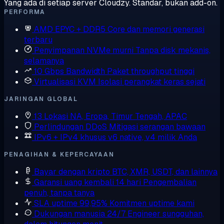
Yang ada di setiap server Cloudzy. Standar, bukan add-on.
PERFORMA
AMD EPYC + DDR5
Core dan memori generasi
terbaru
Penyimpanan NVMe murni
Tanpa disk mekanis,
selamanya
10 Gbps Bandwidth
Paket throughput tinggi
Virtualisasi KVM
Isolasi perangkat keras sejati
JARINGAN GLOBAL
13 Lokasi
NA, Eropa, Timur Tengah, APAC
Perlindungan DDoS
Mitigasi serangan bawaan
IPv6 + IPv4 khusus
v6 native, v4 milik Anda
PENAGIHAN & KEPERCAYAAN
Bayar dengan kripto
BTC, XMR, USDT, dan lainnya
Garansi uang kembali 14 hari
Pengembalian
penuh, tanpa tanya
SLA uptime 99,95%
Komitmen uptime kami
Dukungan manusia 24/7
Engineer sungguhan,