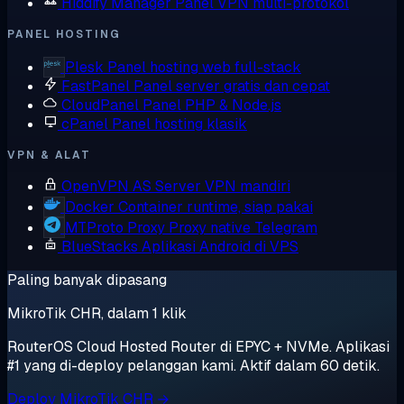
Hiddify Manager
Panel VPN multi-protokol
PANEL HOSTING
Plesk
Panel hosting web full-stack
FastPanel
Panel server gratis dan cepat
CloudPanel
Panel PHP & Node.js
cPanel
Panel hosting klasik
VPN & ALAT
OpenVPN AS
Server VPN mandiri
Docker
Container runtime, siap pakai
MTProto Proxy
Proxy native Telegram
BlueStacks
Aplikasi Android di VPS
Paling banyak dipasang
MikroTik CHR, dalam 1 klik
RouterOS Cloud Hosted Router di EPYC + NVMe. Aplikasi
#1 yang di-deploy pelanggan kami. Aktif dalam 60 detik.
Deploy MikroTik CHR →