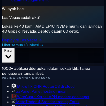
dalam hitungan menit
Wilayah baru
Las Vegas sudah aktif
Lokasi ke-13 kami: AMD EPYC, NVMe murni, dan jaringan
40 Gbps di Nevada. Deploy dalam 60 detik.
Deploy di Las Vegas →
Lihat semua 13 lokasi →
Pasar
1000+ aplikasi diterapkan dalam sekali klik, tanpa
pengaturan, tanpa ribet.
PALING BANYAK DIPASANG
MikroTik CHR
RouterOS di cloud
aaPanel
Panel hosting ringan
WireGuard
Kernel VPN modern dan cepat
MetaTrader 4
Standar trading Forex