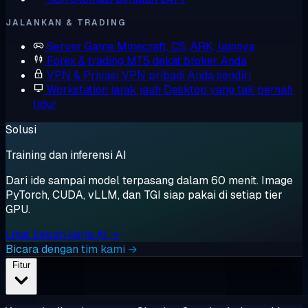
JALANKAN & TRADING
Server Game
Minecraft, CS, ARK, lainnya
Forex & trading
MT5 dekat broker Anda
VPN & Privasi
VPN pribadi Anda sendiri
Workstation jarak jauh
Desktop yang tak pernah
tidur
Solusi
Training dan inferensi AI
Dari ide sampai model terpasang dalam 60 menit. Image
PyTorch, CUDA, vLLM, dan TGI siap pakai di setiap tier
GPU.
Lihat beban kerja AI →
Bicara dengan tim kami →
Fitur