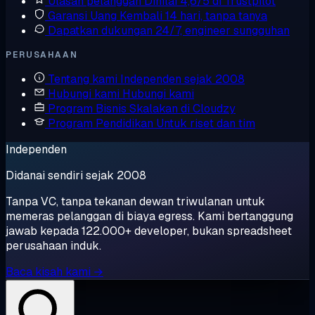
Ulasan pelanggan
Dinilai 4,6/5 di Trustpilot
Garansi Uang Kembali
14 hari, tanpa tanya
Dapatkan dukungan
24/7, engineer sungguhan
PERUSAHAAN
Tentang kami
Independen sejak 2008
Hubungi kami
Hubungi kami
Program Bisnis
Skalakan di Cloudzy
Program Pendidikan
Untuk riset dan tim
Independen
Didanai sendiri sejak 2008
Tanpa VC, tanpa tekanan dewan triwulanan untuk
memeras pelanggan di biaya egress. Kami bertanggung
jawab kepada 122.000+ developer, bukan spreadsheet
perusahaan induk.
Baca kisah kami →