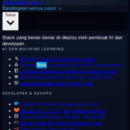
Coba gratis 1 jam →
Bandingkan semua paket →
Solusi
Stack yang benar-benar di-deploy oleh pembuat AI dan
developer.
AI DAN MACHINE LEARNING
VPS AI
PyTorch & CUDA siap pakai
Ollama
New
Jalankan LLM di VPS Anda sendiri
Jupyter Notebooks
Notebook di server Anda
GPU Deep Learning
Latih di L4, L40S, H100
Anaconda
Stack data Python, siap
DEVELOPER & DEVOPS
Docker
Kontainer dengan akses root
GitLab
Git + CI/CD yang dikelola sendiri
Basis Data
Postgres, MySQL, MongoDB
Server Kode
VS Code di browser Anda
n8n
Otomasi berjalan 24/7