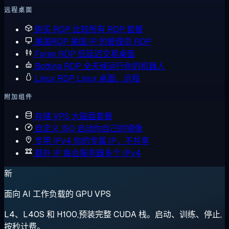
远程桌面
购买 RDP
比较所有 RDP 套餐
美国RDP
美国 IP 的管理员 RDP
Forex RDP
低延迟交易桌面
Botting RDP
全天候运行你的机器人
Linux RDP
Linux 桌面，远程
附加组件
存储 VPS
大磁盘套餐
自定义 ISO
启动你自己的镜像
专用 IPv4
你的专属 IP，不共享
额外 IP
每台服务器多个 IPv4
新
面向 AI 工作负载的 GPU VPS
L4、L40S 和 H100,预装完整 CUDA 栈。启动、训练、停止,
按秒计费。