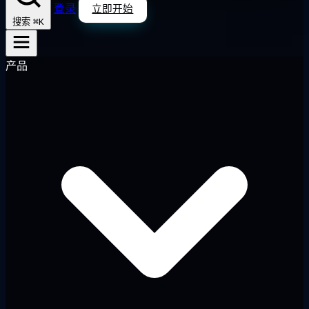
登录
立即开始
⌘K
搜索
产品