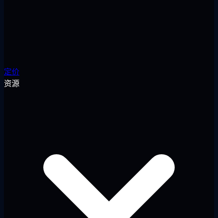
定价
资源