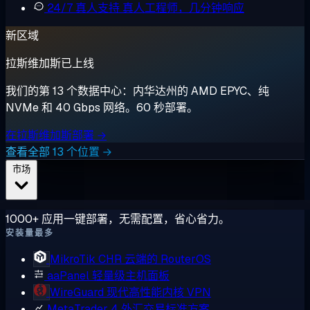
24/7 真人支持
真人工程师，几分钟响应
新区域
拉斯维加斯已上线
我们的第 13 个数据中心：内华达州的 AMD EPYC、纯
NVMe 和 40 Gbps 网络。60 秒部署。
在拉斯维加斯部署 →
查看全部 13 个位置 →
市场
1000+ 应用一键部署，无需配置，省心省力。
安装量最多
MikroTik CHR
云端的 RouterOS
aaPanel
轻量级主机面板
WireGuard
现代高性能内核 VPN
MetaTrader 4
外汇交易标准方案