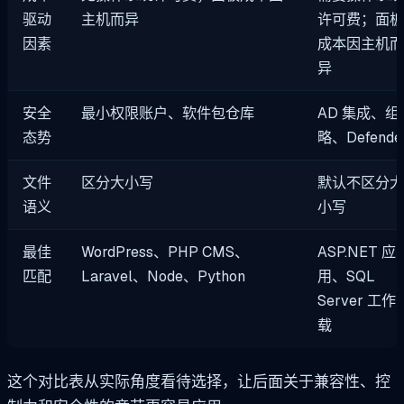
驱动
主机而异
许可费；面
因素
成本因主机
异
安全
最小权限账户、软件包仓库
AD 集成、组
态势
略、Defende
文件
区分大小写
默认不区分
语义
小写
最佳
WordPress、PHP CMS、
ASP.NET 应
匹配
Laravel、Node、Python
用、SQL
Server 工作
载
这个对比表从实际角度看待选择，让后面关于兼容性、控