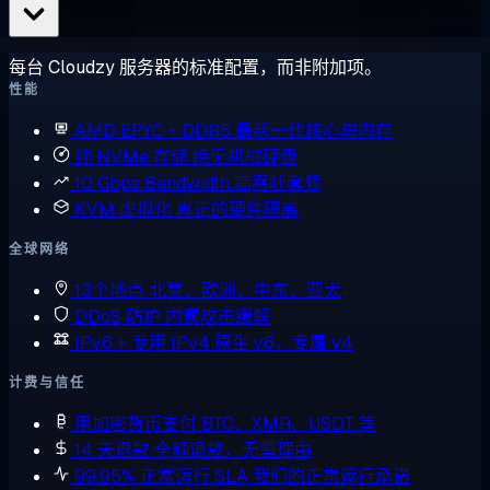
每台 Cloudzy 服务器的标准配置，而非附加项。
性能
AMD EPYC + DDR5
最新一代核心与内存
纯 NVMe 存储
绝无机械硬盘
10 Gbps Bandwidth
高吞吐套餐
KVM 虚拟化
真正的硬件隔离
全球网络
13个地点
北美、欧洲、中东、亚太
DDoS 防护
内置攻击缓解
IPv6 + 专用 IPv4
原生 v6，专属 v4
计费与信任
用加密货币支付
BTC、XMR、USDT 等
14 天退款
全额退款，无需理由
99.95% 正常运行 SLA
我们的正常运行承诺