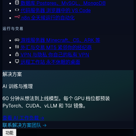
数据库
Postgres、MySQL、MongoDB
代码服务器
浏览器中的 VS Code
n8n
全天候运行的自动化
运行与交易
游戏服务器
Minecraft、CS、ARK 等
外汇与交易
MT5 紧邻你的经纪商
VPN 与隐私
你自己的私有 VPN
远程工作站
永不休眠的桌面
解决方案
AI 训练与推理
60 分钟从想法到上线模型。每个 GPU 档位都预装
PyTorch、CUDA、vLLM 和 TGI 镜像。
查看 AI 工作负载 →
联系解决方案团队 →
功能