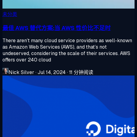
未分类
最佳 AWS 替代方案:当 AWS 性价比不足时
There aren’t many cloud service providers as well-known
as Amazon Web Services (AWS), and that’s not
undeserved, considering the scale of their services. AWS
offers over 240 cloud
Nick Silver
·
Jul 14, 2024
·
11 分钟阅读