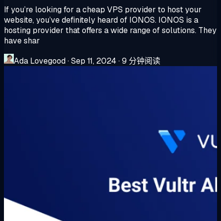
If you’re looking for a cheap VPS provider to host your
website, you’ve definitely heard of IONOS. IONOS is a
hosting provider that offers a wide range of solutions. They
have shar
Ada Lovegood
·
Sep 11, 2024
·
9 分钟阅读