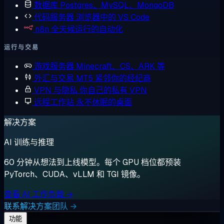
数据库
Postgres、MySQL、MongoDB
代码服务器
浏览器中的 VS Code
n8n
全天候运行的自动化
运行与交易
游戏服务器
Minecraft、CS、ARK 等
外汇与交易
MT5 紧邻你的经纪商
VPN 与隐私
你自己的私有 VPN
远程工作站
永不休眠的桌面
解决方案
AI 训练与推理
60 分钟从想法到上线模型。每个 GPU 档位都预装
PyTorch、CUDA、vLLM 和 TGI 镜像。
查看 AI 工作负载 →
联系解决方案团队 →
功能