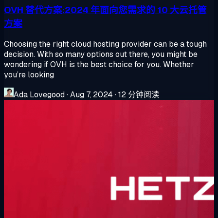
OVH 替代方案:2024 年面向您需求的 10 大云托管
方案
Choosing the right cloud hosting provider can be a tough
decision. With so many options out there, you might be
wondering if OVH is the best choice for you. Whether
you’re looking
Ada Lovegood
·
Aug 7, 2024
·
12 分钟阅读