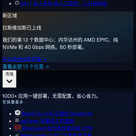
24/7 真人支持
真人工程师，几分钟响应
新区域
拉斯维加斯已上线
我们的第 13 个数据中心：内华达州的 AMD EPYC、纯
NVMe 和 40 Gbps 网络。60 秒部署。
在拉斯维加斯部署 →
查看全部 13 个位置 →
市场
1000+ 应用一键部署，无需配置，省心省力。
安装量最多
MikroTik CHR
云端的 RouterOS
aaPanel
轻量级主机面板
WireGuard
现代高性能内核 VPN
MetaTrader 4
外汇交易标准方案