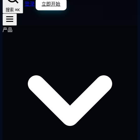
登录
立即开始
⌘K
搜索
产品