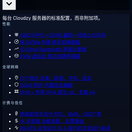
每台 Cloudzy 服务器的标准配置，而非附加项。
性能
AMD EPYC + DDR5
最新一代核心与内存
纯 NVMe 存储
绝无机械硬盘
10 Gbps Bandwidth
高吞吐套餐
KVM 虚拟化
真正的硬件隔离
全球网络
13个地点
北美、欧洲、中东、亚太
DDoS 防护
内置攻击缓解
IPv6 + 专用 IPv4
原生 v6，专属 v4
计费与信任
用加密货币支付
BTC、XMR、USDT 等
14 天退款
全额退款，无需理由
99.95% 正常运行 SLA
我们的正常运行承诺