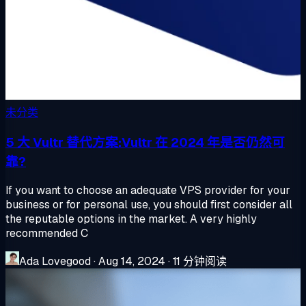
未分类
5 大 Vultr 替代方案:Vultr 在 2024 年是否仍然可
靠?
If you want to choose an adequate VPS provider for your
business or for personal use, you should first consider all
the reputable options in the market. A very highly
recommended C
Ada Lovegood
·
Aug 14, 2024
·
11 分钟阅读