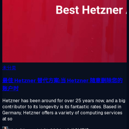
未分类
最佳 Hetzner 替代方案:当 Hetzner 随意删除您的
账户时
Hetzner has been around for over 25 years now, and a big
contributor to its longevity is its fantastic rates. Based in
Germany, Hetzner offers a variety of computing services
at so