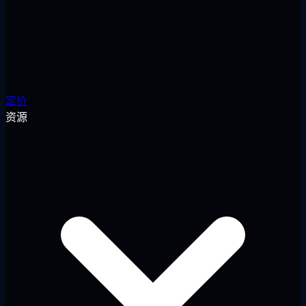
定价
资源