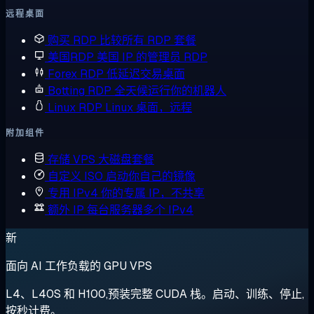
远程桌面
购买 RDP
比较所有 RDP 套餐
美国RDP
美国 IP 的管理员 RDP
Forex RDP
低延迟交易桌面
Botting RDP
全天候运行你的机器人
Linux RDP
Linux 桌面，远程
附加组件
存储 VPS
大磁盘套餐
自定义 ISO
启动你自己的镜像
专用 IPv4
你的专属 IP，不共享
额外 IP
每台服务器多个 IPv4
新
面向 AI 工作负载的 GPU VPS
L4、L40S 和 H100,预装完整 CUDA 栈。启动、训练、停止,
按秒计费。