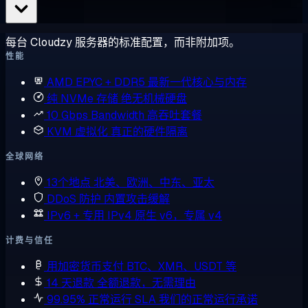
每台 Cloudzy 服务器的标准配置，而非附加项。
性能
AMD EPYC + DDR5
最新一代核心与内存
纯 NVMe 存储
绝无机械硬盘
10 Gbps Bandwidth
高吞吐套餐
KVM 虚拟化
真正的硬件隔离
全球网络
13个地点
北美、欧洲、中东、亚太
DDoS 防护
内置攻击缓解
IPv6 + 专用 IPv4
原生 v6，专属 v4
计费与信任
用加密货币支付
BTC、XMR、USDT 等
14 天退款
全额退款，无需理由
99.95% 正常运行 SLA
我们的正常运行承诺