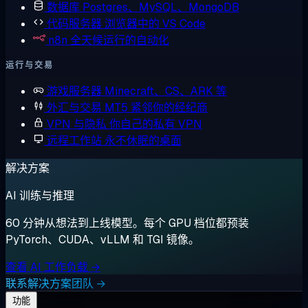
数据库
Postgres、MySQL、MongoDB
代码服务器
浏览器中的 VS Code
n8n
全天候运行的自动化
运行与交易
游戏服务器
Minecraft、CS、ARK 等
外汇与交易
MT5 紧邻你的经纪商
VPN 与隐私
你自己的私有 VPN
远程工作站
永不休眠的桌面
解决方案
AI 训练与推理
60 分钟从想法到上线模型。每个 GPU 档位都预装
PyTorch、CUDA、vLLM 和 TGI 镜像。
查看 AI 工作负载 →
联系解决方案团队 →
功能