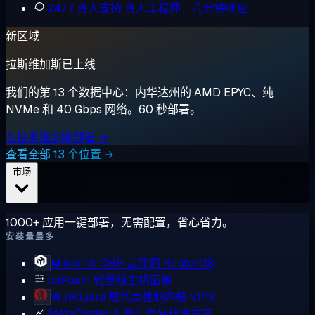
24/7 真人支持
真人工程师，几分钟响应
新区域
拉斯维加斯已上线
我们的第 13 个数据中心：内华达州的 AMD EPYC、纯
NVMe 和 40 Gbps 网络。60 秒部署。
在拉斯维加斯部署 →
查看全部 13 个位置 →
市场
1000+ 应用一键部署，无需配置，省心省力。
安装量最多
MikroTik CHR
云端的 RouterOS
aaPanel
轻量级主机面板
WireGuard
现代高性能内核 VPN
MetaTrader 4
外汇交易标准方案