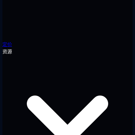
定价
资源