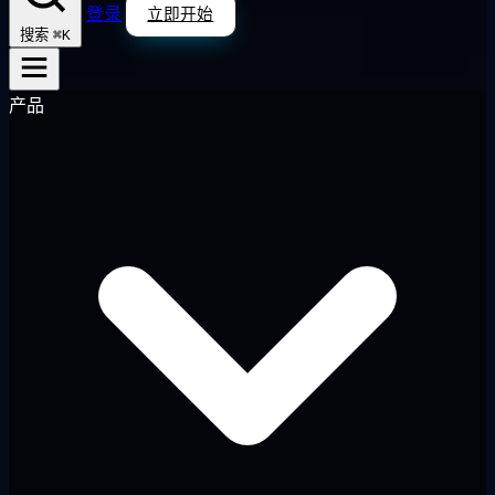
登录
立即开始
⌘K
搜索
产品