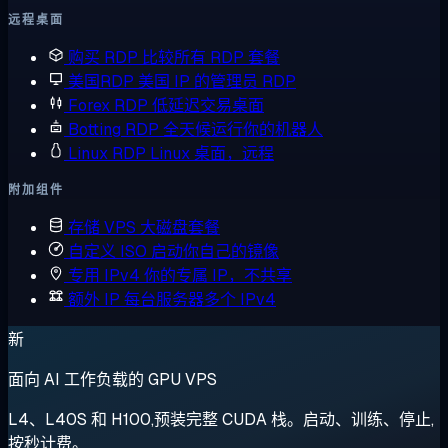
远程桌面
购买 RDP
比较所有 RDP 套餐
美国RDP
美国 IP 的管理员 RDP
Forex RDP
低延迟交易桌面
Botting RDP
全天候运行你的机器人
Linux RDP
Linux 桌面，远程
附加组件
存储 VPS
大磁盘套餐
自定义 ISO
启动你自己的镜像
专用 IPv4
你的专属 IP，不共享
额外 IP
每台服务器多个 IPv4
新
面向 AI 工作负载的 GPU VPS
L4、L40S 和 H100,预装完整 CUDA 栈。启动、训练、停止,
按秒计费。