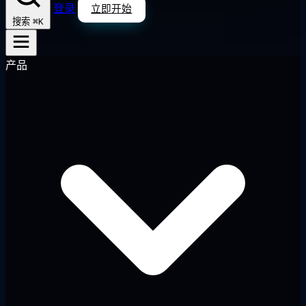
登录
立即开始
⌘K
搜索
产品