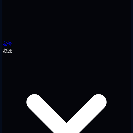
定价
资源