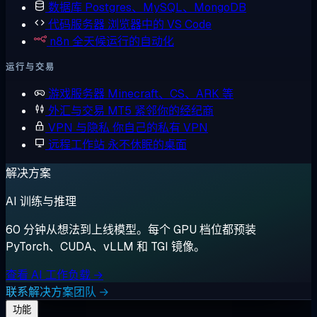
数据库
Postgres、MySQL、MongoDB
代码服务器
浏览器中的 VS Code
n8n
全天候运行的自动化
运行与交易
游戏服务器
Minecraft、CS、ARK 等
外汇与交易
MT5 紧邻你的经纪商
VPN 与隐私
你自己的私有 VPN
远程工作站
永不休眠的桌面
解决方案
AI 训练与推理
60 分钟从想法到上线模型。每个 GPU 档位都预装
PyTorch、CUDA、vLLM 和 TGI 镜像。
查看 AI 工作负载 →
联系解决方案团队 →
功能