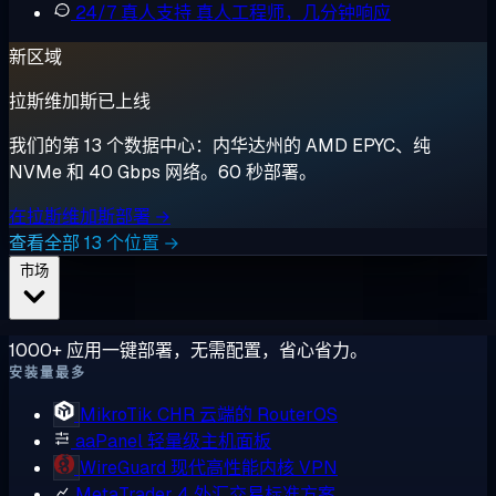
24/7 真人支持
真人工程师，几分钟响应
新区域
拉斯维加斯已上线
我们的第 13 个数据中心：内华达州的 AMD EPYC、纯
NVMe 和 40 Gbps 网络。60 秒部署。
在拉斯维加斯部署 →
查看全部 13 个位置 →
市场
1000+ 应用一键部署，无需配置，省心省力。
安装量最多
MikroTik CHR
云端的 RouterOS
aaPanel
轻量级主机面板
WireGuard
现代高性能内核 VPN
MetaTrader 4
外汇交易标准方案