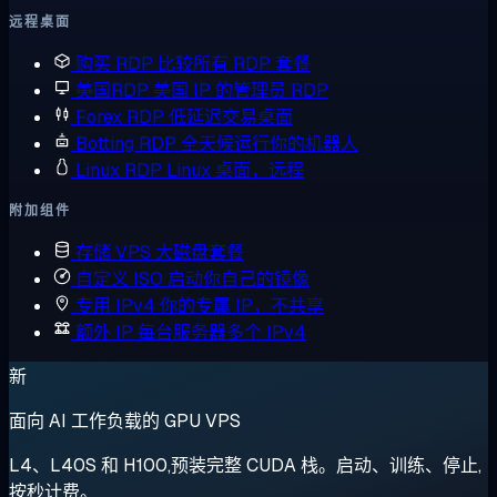
远程桌面
购买 RDP
比较所有 RDP 套餐
美国RDP
美国 IP 的管理员 RDP
Forex RDP
低延迟交易桌面
Botting RDP
全天候运行你的机器人
Linux RDP
Linux 桌面，远程
附加组件
存储 VPS
大磁盘套餐
自定义 ISO
启动你自己的镜像
专用 IPv4
你的专属 IP，不共享
额外 IP
每台服务器多个 IPv4
新
面向 AI 工作负载的 GPU VPS
L4、L40S 和 H100,预装完整 CUDA 栈。启动、训练、停止,
按秒计费。