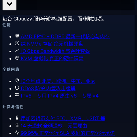
每台 Cloudzy 服务器的标准配置，而非附加项。
性能
AMD EPYC + DDR5
最新一代核心与内存
纯 NVMe 存储
绝无机械硬盘
10 Gbps Bandwidth
高吞吐套餐
KVM 虚拟化
真正的硬件隔离
全球网络
13个地点
北美、欧洲、中东、亚太
DDoS 防护
内置攻击缓解
IPv6 + 专用 IPv4
原生 v6，专属 v4
计费与信任
用加密货币支付
BTC、XMR、USDT 等
14 天退款
全额退款，无需理由
99.95% 正常运行 SLA
我们的正常运行承诺