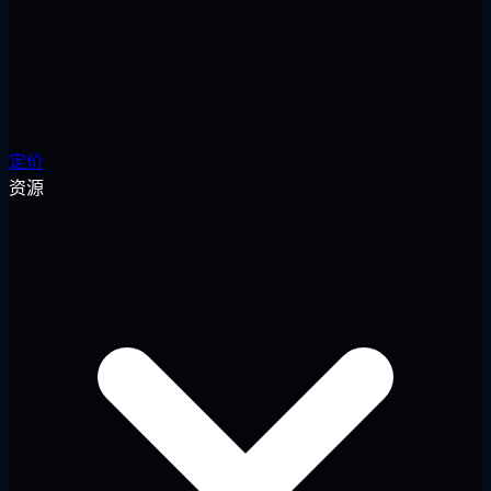
定价
资源