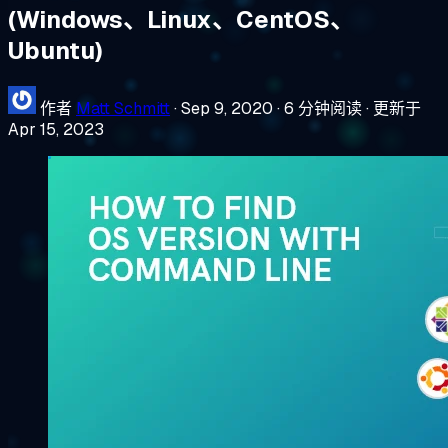
(Windows、Linux、CentOS、
Ubuntu)
作者
Matt Schmitt
·
Sep 9, 2020
·
6 分钟阅读
·
更新于
Apr 15, 2023