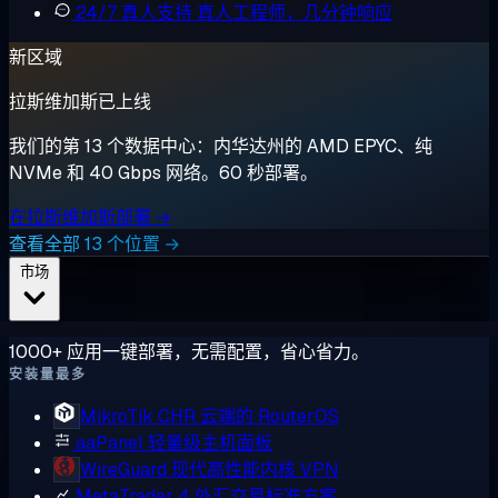
24/7 真人支持
真人工程师，几分钟响应
新区域
拉斯维加斯已上线
我们的第 13 个数据中心：内华达州的 AMD EPYC、纯
NVMe 和 40 Gbps 网络。60 秒部署。
在拉斯维加斯部署 →
查看全部 13 个位置 →
市场
1000+ 应用一键部署，无需配置，省心省力。
安装量最多
MikroTik CHR
云端的 RouterOS
aaPanel
轻量级主机面板
WireGuard
现代高性能内核 VPN
MetaTrader 4
外汇交易标准方案