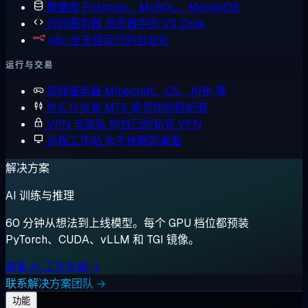
数据库
Postgres、MySQL、MongoDB
代码服务器
浏览器中的 VS Code
n8n
全天候运行的自动化
运行与交易
游戏服务器
Minecraft、CS、ARK 等
外汇与交易
MT5 紧邻你的经纪商
VPN 与隐私
你自己的私有 VPN
远程工作站
永不休眠的桌面
解决方案
AI 训练与推理
60 分钟从想法到上线模型。每个 GPU 档位都预装
PyTorch、CUDA、vLLM 和 TGI 镜像。
查看 AI 工作负载 →
联系解决方案团队 →
功能