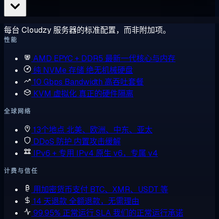
每台 Cloudzy 服务器的标准配置，而非附加项。
性能
AMD EPYC + DDR5
最新一代核心与内存
纯 NVMe 存储
绝无机械硬盘
10 Gbps Bandwidth
高吞吐套餐
KVM 虚拟化
真正的硬件隔离
全球网络
13个地点
北美、欧洲、中东、亚太
DDoS 防护
内置攻击缓解
IPv6 + 专用 IPv4
原生 v6，专属 v4
计费与信任
用加密货币支付
BTC、XMR、USDT 等
14 天退款
全额退款，无需理由
99.95% 正常运行 SLA
我们的正常运行承诺