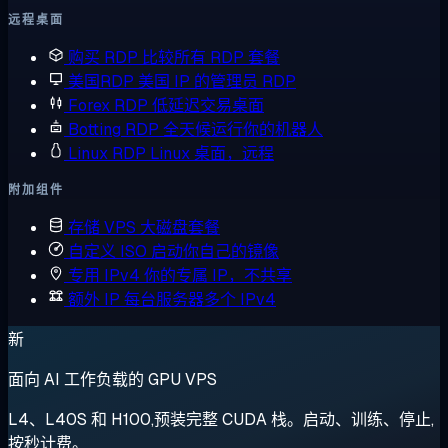
远程桌面
购买 RDP
比较所有 RDP 套餐
美国RDP
美国 IP 的管理员 RDP
Forex RDP
低延迟交易桌面
Botting RDP
全天候运行你的机器人
Linux RDP
Linux 桌面，远程
附加组件
存储 VPS
大磁盘套餐
自定义 ISO
启动你自己的镜像
专用 IPv4
你的专属 IP，不共享
额外 IP
每台服务器多个 IPv4
新
面向 AI 工作负载的 GPU VPS
L4、L40S 和 H100,预装完整 CUDA 栈。启动、训练、停止,
按秒计费。