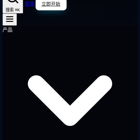
登录
立即开始
⌘K
搜索
产品