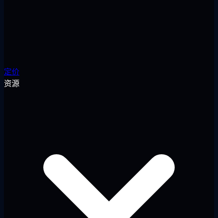
定价
资源