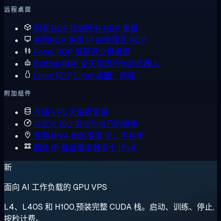
远程桌面
购买 RDP
比较所有 RDP 套餐
美国RDP
美国 IP 的管理员 RDP
Forex RDP
低延迟交易桌面
Botting RDP
全天候运行你的机器人
Linux RDP
Linux 桌面，远程
附加组件
存储 VPS
大磁盘套餐
自定义 ISO
启动你自己的镜像
专用 IPv4
你的专属 IP，不共享
额外 IP
每台服务器多个 IPv4
新
面向 AI 工作负载的 GPU VPS
L4、L40S 和 H100,预装完整 CUDA 栈。启动、训练、停止,
按秒计费。