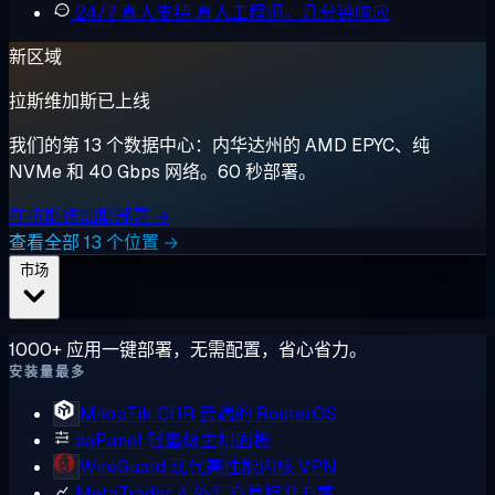
24/7 真人支持
真人工程师，几分钟响应
新区域
拉斯维加斯已上线
我们的第 13 个数据中心：内华达州的 AMD EPYC、纯
NVMe 和 40 Gbps 网络。60 秒部署。
在拉斯维加斯部署 →
查看全部 13 个位置 →
市场
1000+ 应用一键部署，无需配置，省心省力。
安装量最多
MikroTik CHR
云端的 RouterOS
aaPanel
轻量级主机面板
WireGuard
现代高性能内核 VPN
MetaTrader 4
外汇交易标准方案