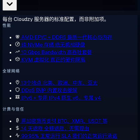
每台 Cloudzy 服务器的标准配置，而非附加项。
性能
AMD EPYC + DDR5
最新一代核心与内存
纯 NVMe 存储
绝无机械硬盘
10 Gbps Bandwidth
高吞吐套餐
KVM 虚拟化
真正的硬件隔离
全球网络
13个地点
北美、欧洲、中东、亚太
DDoS 防护
内置攻击缓解
IPv6 + 专用 IPv4
原生 v6，专属 v4
计费与信任
用加密货币支付
BTC、XMR、USDT 等
14 天退款
全额退款，无需理由
99.95% 正常运行 SLA
我们的正常运行承诺