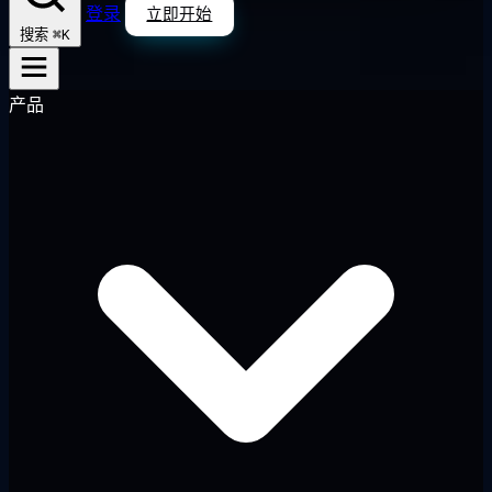
登录
立即开始
⌘K
搜索
产品