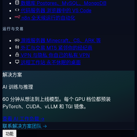
数据库
Postgres、MySQL、MongoDB
代码服务器
浏览器中的 VS Code
n8n
全天候运行的自动化
运行与交易
游戏服务器
Minecraft、CS、ARK 等
外汇与交易
MT5 紧邻你的经纪商
VPN 与隐私
你自己的私有 VPN
远程工作站
永不休眠的桌面
解决方案
AI 训练与推理
60 分钟从想法到上线模型。每个 GPU 档位都预装
PyTorch、CUDA、vLLM 和 TGI 镜像。
查看 AI 工作负载 →
联系解决方案团队 →
功能