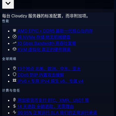
每台 Cloudzy 服务器的标准配置，而非附加项。
性能
AMD EPYC + DDR5
最新一代核心与内存
纯 NVMe 存储
绝无机械硬盘
10 Gbps Bandwidth
高吞吐套餐
KVM 虚拟化
真正的硬件隔离
全球网络
13个地点
北美、欧洲、中东、亚太
DDoS 防护
内置攻击缓解
IPv6 + 专用 IPv4
原生 v6，专属 v4
计费与信任
用加密货币支付
BTC、XMR、USDT 等
14 天退款
全额退款，无需理由
99.95% 正常运行 SLA
我们的正常运行承诺