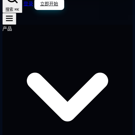
登录
立即开始
⌘K
搜索
产品