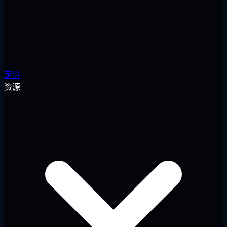
定价
资源