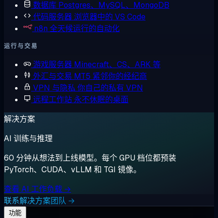
数据库
Postgres、MySQL、MongoDB
代码服务器
浏览器中的 VS Code
n8n
全天候运行的自动化
运行与交易
游戏服务器
Minecraft、CS、ARK 等
外汇与交易
MT5 紧邻你的经纪商
VPN 与隐私
你自己的私有 VPN
远程工作站
永不休眠的桌面
解决方案
AI 训练与推理
60 分钟从想法到上线模型。每个 GPU 档位都预装
PyTorch、CUDA、vLLM 和 TGI 镜像。
查看 AI 工作负载 →
联系解决方案团队 →
功能