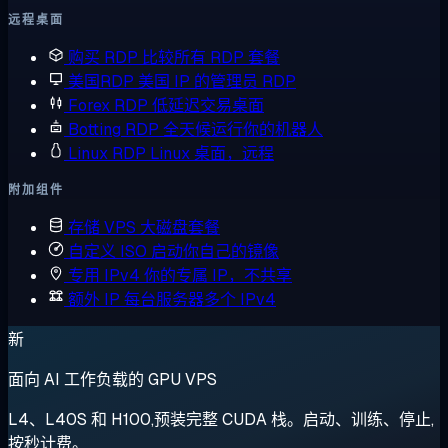
远程桌面
购买 RDP
比较所有 RDP 套餐
美国RDP
美国 IP 的管理员 RDP
Forex RDP
低延迟交易桌面
Botting RDP
全天候运行你的机器人
Linux RDP
Linux 桌面，远程
附加组件
存储 VPS
大磁盘套餐
自定义 ISO
启动你自己的镜像
专用 IPv4
你的专属 IP，不共享
额外 IP
每台服务器多个 IPv4
新
面向 AI 工作负载的 GPU VPS
L4、L40S 和 H100,预装完整 CUDA 栈。启动、训练、停止,
按秒计费。