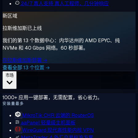
24/7 真人支持
真人工程师，几分钟响应
新区域
拉斯维加斯已上线
我们的第 13 个数据中心：内华达州的 AMD EPYC、纯
NVMe 和 40 Gbps 网络。60 秒部署。
在拉斯维加斯部署 →
查看全部 13 个位置 →
市场
1000+ 应用一键部署，无需配置，省心省力。
安装量最多
MikroTik CHR
云端的 RouterOS
aaPanel
轻量级主机面板
WireGuard
现代高性能内核 VPN
MetaTrader 4
外汇交易标准方案