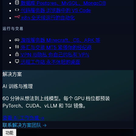
数据库
Postgres、MySQL、MongoDB
代码服务器
浏览器中的 VS Code
n8n
全天候运行的自动化
运行与交易
游戏服务器
Minecraft、CS、ARK 等
外汇与交易
MT5 紧邻你的经纪商
VPN 与隐私
你自己的私有 VPN
远程工作站
永不休眠的桌面
解决方案
AI 训练与推理
60 分钟从想法到上线模型。每个 GPU 档位都预装
PyTorch、CUDA、vLLM 和 TGI 镜像。
查看 AI 工作负载 →
联系解决方案团队 →
功能