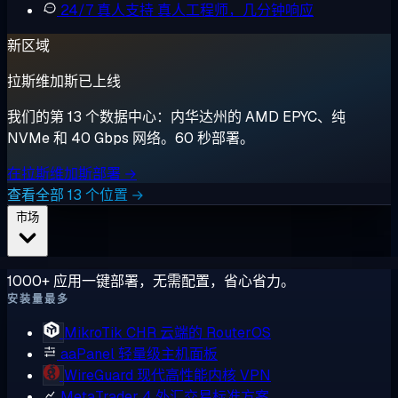
24/7 真人支持
真人工程师，几分钟响应
新区域
拉斯维加斯已上线
我们的第 13 个数据中心：内华达州的 AMD EPYC、纯
NVMe 和 40 Gbps 网络。60 秒部署。
在拉斯维加斯部署 →
查看全部 13 个位置 →
市场
1000+ 应用一键部署，无需配置，省心省力。
安装量最多
MikroTik CHR
云端的 RouterOS
aaPanel
轻量级主机面板
WireGuard
现代高性能内核 VPN
MetaTrader 4
外汇交易标准方案