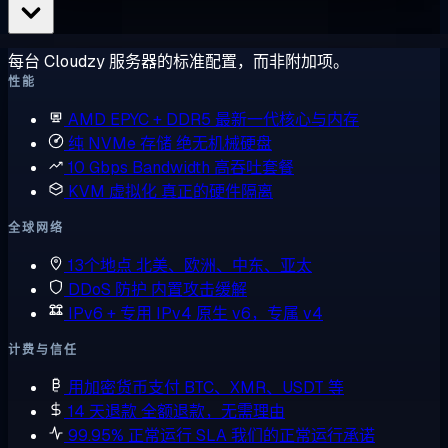
每台 Cloudzy 服务器的标准配置，而非附加项。
性能
AMD EPYC + DDR5
最新一代核心与内存
纯 NVMe 存储
绝无机械硬盘
10 Gbps Bandwidth
高吞吐套餐
KVM 虚拟化
真正的硬件隔离
全球网络
13个地点
北美、欧洲、中东、亚太
DDoS 防护
内置攻击缓解
IPv6 + 专用 IPv4
原生 v6，专属 v4
计费与信任
用加密货币支付
BTC、XMR、USDT 等
14 天退款
全额退款，无需理由
99.95% 正常运行 SLA
我们的正常运行承诺