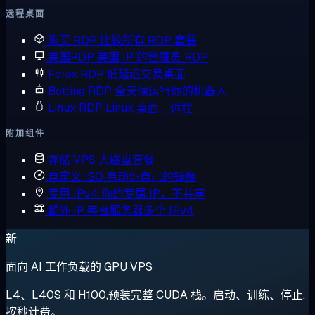
远程桌面
购买 RDP
比较所有 RDP 套餐
美国RDP
美国 IP 的管理员 RDP
Forex RDP
低延迟交易桌面
Botting RDP
全天候运行你的机器人
Linux RDP
Linux 桌面，远程
附加组件
存储 VPS
大磁盘套餐
自定义 ISO
启动你自己的镜像
专用 IPv4
你的专属 IP，不共享
额外 IP
每台服务器多个 IPv4
新
面向 AI 工作负载的 GPU VPS
L4、L40S 和 H100,预装完整 CUDA 栈。启动、训练、停止,
按秒计费。