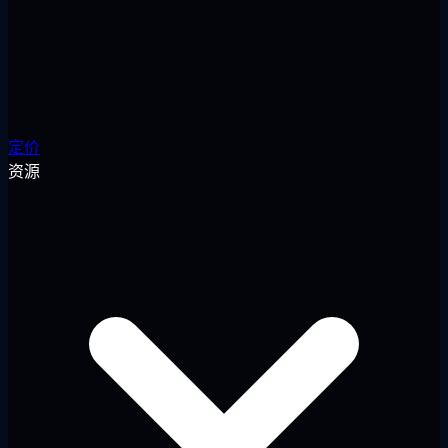
定价
资源