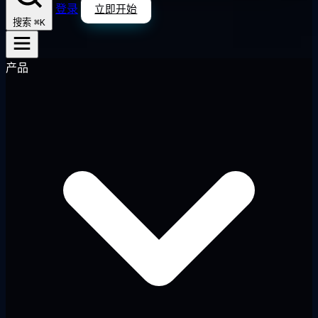
登录
立即开始
⌘K
搜索
产品