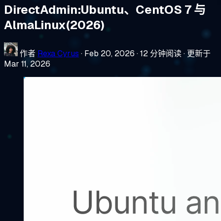
DirectAdmin:Ubuntu、CentOS 7 与
AlmaLinux(2026)
作者
Rexa Cyrus
·
Feb 20, 2026
·
12 分钟阅读
·
更新于
Mar 11, 2026