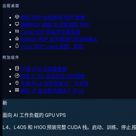
远程桌面
购买 RDP
比较所有 RDP 套餐
美国RDP
美国 IP 的管理员 RDP
Forex RDP
低延迟交易桌面
Botting RDP
全天候运行你的机器人
Linux RDP
Linux 桌面，远程
附加组件
存储 VPS
大磁盘套餐
自定义 ISO
启动你自己的镜像
专用 IPv4
你的专属 IP，不共享
额外 IP
每台服务器多个 IPv4
新
面向 AI 工作负载的 GPU VPS
L4、L40S 和 H100,预装完整 CUDA 栈。启动、训练、停止