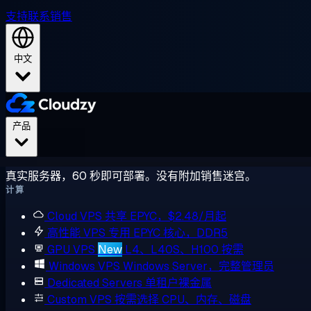
支持
联系销售
中文
产品
真实服务器，60 秒即可部署。没有附加销售迷宫。
计算
Cloud VPS
共享 EPYC，$2.48/月起
高性能 VPS
专用 EPYC 核心，DDR5
GPU VPS
New
L4、L40S、H100 按需
Windows VPS
Windows Server，完整管理员
Dedicated Servers
单租户裸金属
Custom VPS
按需选择 CPU、内存、磁盘