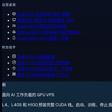
远程桌面
购买 RDP
比较所有 RDP 套餐
美国RDP
美国 IP 的管理员 RDP
Forex RDP
低延迟交易桌面
Botting RDP
全天候运行你的机器人
Linux RDP
Linux 桌面，远程
附加组件
存储 VPS
大磁盘套餐
自定义 ISO
启动你自己的镜像
专用 IPv4
你的专属 IP，不共享
额外 IP
每台服务器多个 IPv4
新
面向 AI 工作负载的 GPU VPS
L4、L40S 和 H100,预装完整 CUDA 栈。启动、训练、停止