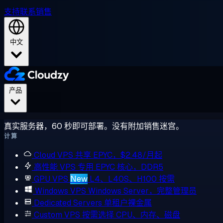
支持
联系销售
中文
产品
真实服务器，60 秒即可部署。没有附加销售迷宫。
计算
Cloud VPS
共享 EPYC，$2.48/月起
高性能 VPS
专用 EPYC 核心，DDR5
GPU VPS
New
L4、L40S、H100 按需
Windows VPS
Windows Server，完整管理员
Dedicated Servers
单租户裸金属
Custom VPS
按需选择 CPU、内存、磁盘