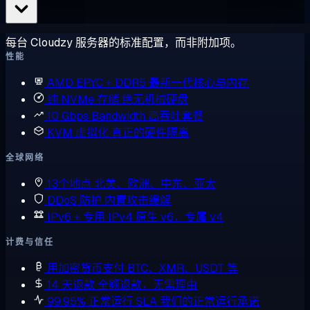
每台 Cloudzy 服务器的标准配置，而非附加项。
性能
AMD EPYC + DDR5
最新一代核心与内存
纯 NVMe 存储
绝无机械硬盘
10 Gbps Bandwidth
高吞吐套餐
KVM 虚拟化
真正的硬件隔离
全球网络
13个地点
北美、欧洲、中东、亚太
DDoS 防护
内置攻击缓解
IPv6 + 专用 IPv4
原生 v6，专属 v4
计费与信任
用加密货币支付
BTC、XMR、USDT 等
14 天退款
全额退款，无需理由
99.95% 正常运行 SLA
我们的正常运行承诺