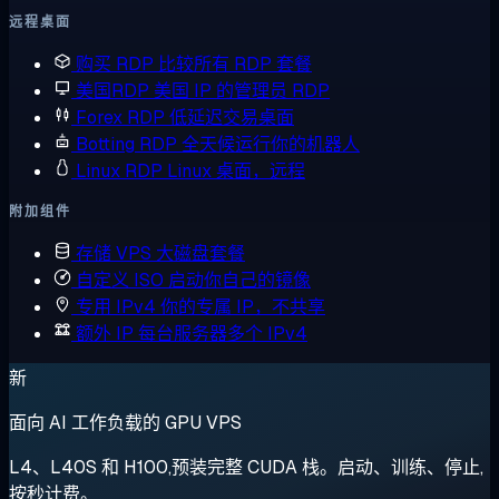
远程桌面
购买 RDP
比较所有 RDP 套餐
美国RDP
美国 IP 的管理员 RDP
Forex RDP
低延迟交易桌面
Botting RDP
全天候运行你的机器人
Linux RDP
Linux 桌面，远程
附加组件
存储 VPS
大磁盘套餐
自定义 ISO
启动你自己的镜像
专用 IPv4
你的专属 IP，不共享
额外 IP
每台服务器多个 IPv4
新
面向 AI 工作负载的 GPU VPS
L4、L40S 和 H100,预装完整 CUDA 栈。启动、训练、停止,
按秒计费。