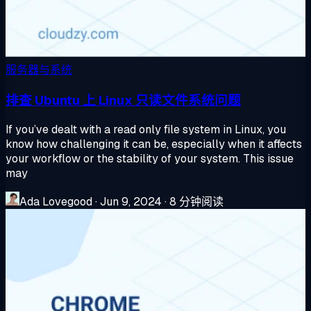
服务器与系统
排查 Ubuntu 上 Linux 只读文件系统问题
If you’ve dealt with a read only file system in Linux, you
know how challenging it can be, especially when it affects
your workflow or the stability of your system. This issue
may
Ada Lovegood
·
Jun 9, 2024
·
8 分钟阅读