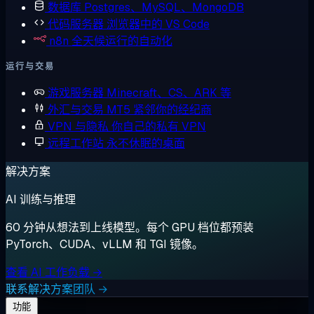
数据库
Postgres、MySQL、MongoDB
代码服务器
浏览器中的 VS Code
n8n
全天候运行的自动化
运行与交易
游戏服务器
Minecraft、CS、ARK 等
外汇与交易
MT5 紧邻你的经纪商
VPN 与隐私
你自己的私有 VPN
远程工作站
永不休眠的桌面
解决方案
AI 训练与推理
60 分钟从想法到上线模型。每个 GPU 档位都预装
PyTorch、CUDA、vLLM 和 TGI 镜像。
查看 AI 工作负载 →
联系解决方案团队 →
功能