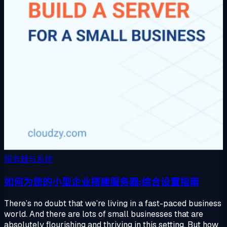
服务器与系统
如何为您的小型企业搭建服务器:综合设置指南
There’s no doubt that we’re living in a fast-paced business
world. And there are lots of small businesses that are
absolutely flourishing and thriving in this setting. But how