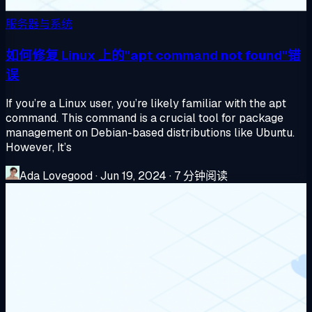
服务器与系统
如何修复 Linux 上的"apt command not found"错
误
If you’re a Linux user, you’re likely familiar with the apt
command. This command is a crucial tool for package
management on Debian-based distributions like Ubuntu.
However, It’s
Ada Lovegood
·
Jun 19, 2024
·
7 分钟阅读