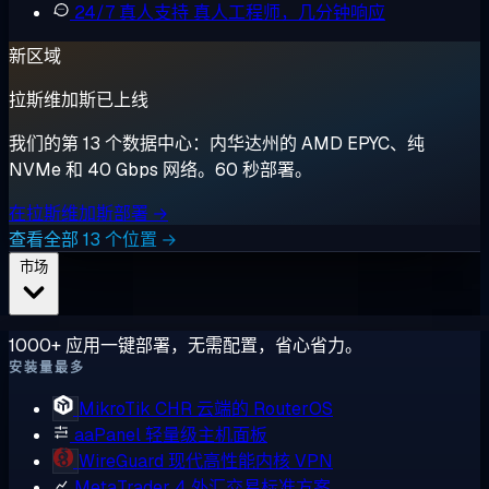
24/7 真人支持
真人工程师，几分钟响应
新区域
拉斯维加斯已上线
我们的第 13 个数据中心：内华达州的 AMD EPYC、纯
NVMe 和 40 Gbps 网络。60 秒部署。
在拉斯维加斯部署 →
查看全部 13 个位置 →
市场
1000+ 应用一键部署，无需配置，省心省力。
安装量最多
MikroTik CHR
云端的 RouterOS
aaPanel
轻量级主机面板
WireGuard
现代高性能内核 VPN
MetaTrader 4
外汇交易标准方案