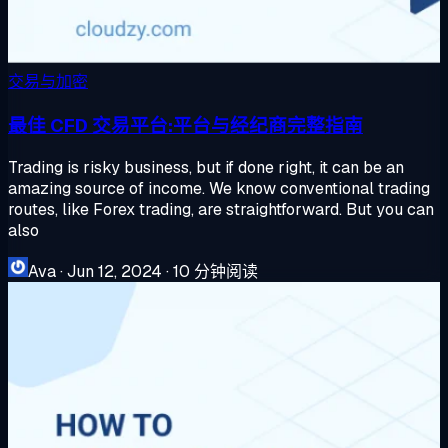
交易与加密
最佳 CFD 交易平台:平台与经纪商完整指南
Trading is risky business, but if done right, it can be an
amazing source of income. We know conventional trading
routes, like Forex trading, are straightforward. But you can
also
Ava
·
Jun 12, 2024
·
10 分钟阅读