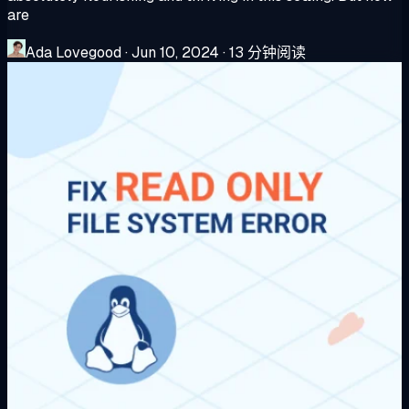
are
Ada Lovegood
·
Jun 10, 2024
·
13 分钟阅读