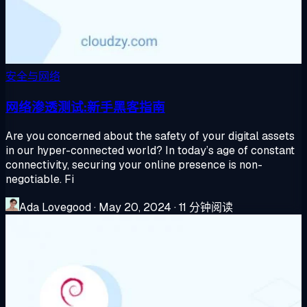
安全与网络
网络渗透测试:新手黑客指南
Are you concerned about the safety of your digital assets
in our hyper-connected world? In today’s age of constant
connectivity, securing your online presence is non-
negotiable. Fi
Ada Lovegood
·
May 20, 2024
·
11 分钟阅读