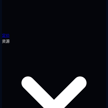
定价
资源