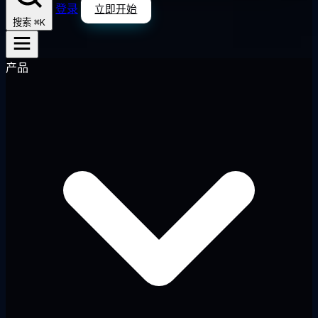
登录
立即开始
⌘K
搜索
产品