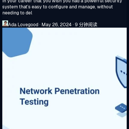
in your career that you wish you had a powerful security
system that’s easy to configure and manage, without
needing to del
Ada Lovegood
·
May 26, 2024
·
9 分钟阅读