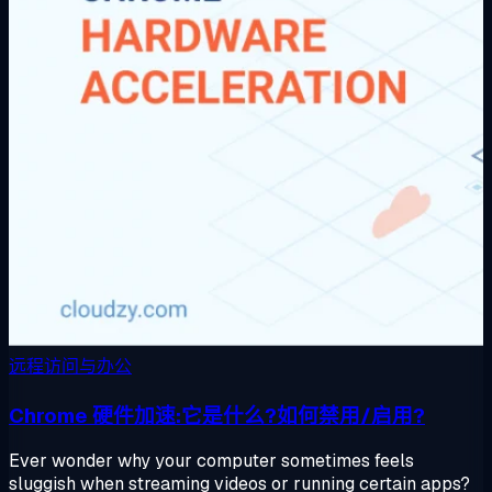
远程访问与办公
Chrome 硬件加速:它是什么?如何禁用/启用?
Ever wonder why your computer sometimes feels
sluggish when streaming videos or running certain apps?