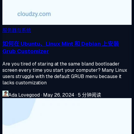
服务器与系统
如何在 Ubuntu、Linux Mint 和 Debian 上安装
Grub Customizer
Are you tired of staring at the same bland bootloader
screen every time you start your computer? Many Linux
users struggle with the default GRUB menu because it
lacks customization
Ada Lovegood
·
May 26, 2024
·
5 分钟阅读