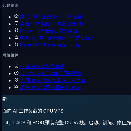
远程桌面
购买 RDP
比较所有 RDP 套餐
美国RDP
美国 IP 的管理员 RDP
Forex RDP
低延迟交易桌面
Botting RDP
全天候运行你的机器人
Linux RDP
Linux 桌面，远程
附加组件
存储 VPS
大磁盘套餐
自定义 ISO
启动你自己的镜像
专用 IPv4
你的专属 IP，不共享
额外 IP
每台服务器多个 IPv4
新
面向 AI 工作负载的 GPU VPS
L4、L40S 和 H100,预装完整 CUDA 栈。启动、训练、停止