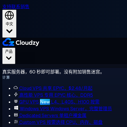
支持
联系销售
中文
产品
真实服务器，60 秒即可部署。没有附加销售迷宫。
计算
Cloud VPS
共享 EPYC，$2.48/月起
高性能 VPS
专用 EPYC 核心，DDR5
GPU VPS
New
L4、L40S、H100 按需
Windows VPS
Windows Server，完整管理员
Dedicated Servers
单租户裸金属
Custom VPS
按需选择 CPU、内存、磁盘