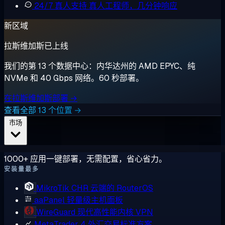
24/7 真人支持
真人工程师，几分钟响应
新区域
拉斯维加斯已上线
我们的第 13 个数据中心：内华达州的 AMD EPYC、纯
NVMe 和 40 Gbps 网络。60 秒部署。
在拉斯维加斯部署 →
查看全部 13 个位置 →
市场
1000+ 应用一键部署，无需配置，省心省力。
安装量最多
MikroTik CHR
云端的 RouterOS
aaPanel
轻量级主机面板
WireGuard
现代高性能内核 VPN
MetaTrader 4
外汇交易标准方案