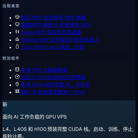
远程桌面
购买 RDP
比较所有 RDP 套餐
美国RDP
美国 IP 的管理员 RDP
Forex RDP
低延迟交易桌面
Botting RDP
全天候运行你的机器人
Linux RDP
Linux 桌面，远程
附加组件
存储 VPS
大磁盘套餐
自定义 ISO
启动你自己的镜像
专用 IPv4
你的专属 IP，不共享
额外 IP
每台服务器多个 IPv4
新
面向 AI 工作负载的 GPU VPS
L4、L40S 和 H100,预装完整 CUDA 栈。启动、训练、停止,
按秒计费。