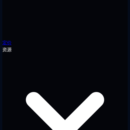
定价
资源