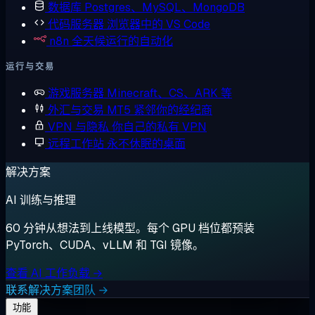
数据库
Postgres、MySQL、MongoDB
代码服务器
浏览器中的 VS Code
n8n
全天候运行的自动化
运行与交易
游戏服务器
Minecraft、CS、ARK 等
外汇与交易
MT5 紧邻你的经纪商
VPN 与隐私
你自己的私有 VPN
远程工作站
永不休眠的桌面
解决方案
AI 训练与推理
60 分钟从想法到上线模型。每个 GPU 档位都预装
PyTorch、CUDA、vLLM 和 TGI 镜像。
查看 AI 工作负载 →
联系解决方案团队 →
功能