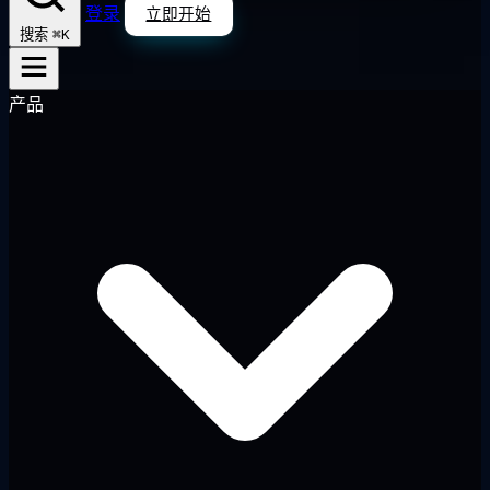
登录
立即开始
⌘K
搜索
产品