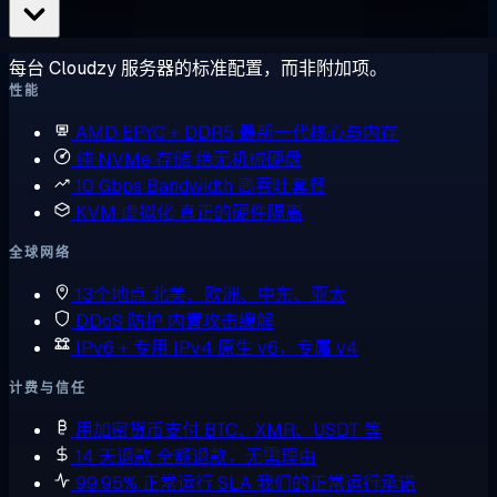
每台 Cloudzy 服务器的标准配置，而非附加项。
性能
AMD EPYC + DDR5
最新一代核心与内存
纯 NVMe 存储
绝无机械硬盘
10 Gbps Bandwidth
高吞吐套餐
KVM 虚拟化
真正的硬件隔离
全球网络
13个地点
北美、欧洲、中东、亚太
DDoS 防护
内置攻击缓解
IPv6 + 专用 IPv4
原生 v6，专属 v4
计费与信任
用加密货币支付
BTC、XMR、USDT 等
14 天退款
全额退款，无需理由
99.95% 正常运行 SLA
我们的正常运行承诺