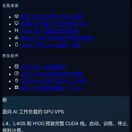
远程桌面
购买 RDP
比较所有 RDP 套餐
美国RDP
美国 IP 的管理员 RDP
Forex RDP
低延迟交易桌面
Botting RDP
全天候运行你的机器人
Linux RDP
Linux 桌面，远程
附加组件
存储 VPS
大磁盘套餐
自定义 ISO
启动你自己的镜像
专用 IPv4
你的专属 IP，不共享
额外 IP
每台服务器多个 IPv4
新
面向 AI 工作负载的 GPU VPS
L4、L40S 和 H100,预装完整 CUDA 栈。启动、训练、停止,
按秒计费。