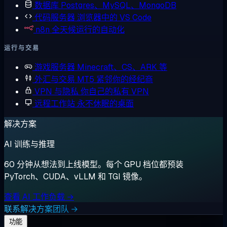
数据库
Postgres、MySQL、MongoDB
代码服务器
浏览器中的 VS Code
n8n
全天候运行的自动化
运行与交易
游戏服务器
Minecraft、CS、ARK 等
外汇与交易
MT5 紧邻你的经纪商
VPN 与隐私
你自己的私有 VPN
远程工作站
永不休眠的桌面
解决方案
AI 训练与推理
60 分钟从想法到上线模型。每个 GPU 档位都预装
PyTorch、CUDA、vLLM 和 TGI 镜像。
查看 AI 工作负载 →
联系解决方案团队 →
功能