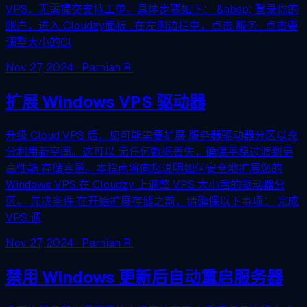
VPS，无需提交支持工单。具体步骤如下： &nbsp; 登录你的
账户，进入 Cloudzy面板 . 在左侧边栏中，点击 服务 . 点击要
调整大小的Cl
Nov 27, 2024
· Parnian R.
扩展 Windows VPS 驱动器
升级 Cloud VPS 后，您可能需要扩展 服务器驱动器分区以充
分利用新空间。这可以 无任何数据丢失，确保平稳过渡到更
高性能 存储容量。本指南将向您说明如何安全地扩展您的
Windows VPS 在 Cloudzy 上调整 VPS 大小后的驱动器分
区。 先决条件 在开始扩展存储之前，请确保以下事项： 完成
VPS 调
Nov 27, 2024
· Parnian R.
禁用 Windows 更新后自动重启服务器