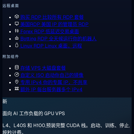
远程桌面
购买 RDP
比较所有 RDP 套餐
美国RDP
美国 IP 的管理员 RDP
Forex RDP
低延迟交易桌面
Botting RDP
全天候运行你的机器人
Linux RDP
Linux 桌面，远程
附加组件
存储 VPS
大磁盘套餐
自定义 ISO
启动你自己的镜像
专用 IPv4
你的专属 IP，不共享
额外 IP
每台服务器多个 IPv4
新
面向 AI 工作负载的 GPU VPS
L4、L40S 和 H100,预装完整 CUDA 栈。启动、训练、停止,
按秒计费。