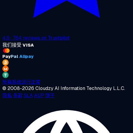
4.6
·
764
reviews on
Trustpilot
我们接受
VISA
Pay
Pal
Alipay
所有系统运行正常
© 2008-2026 Cloudzy AI Information Technology L.L.C.
隐私
条款
SLA
AUP
饼干