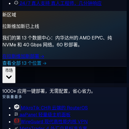
24/7 真人支持
真人工程师，几分钟响应
新区域
拉斯维加斯已上线
我们的第 13 个数据中心：内华达州的 AMD EPYC、纯
NVMe 和 40 Gbps 网络。60 秒部署。
在拉斯维加斯部署 →
查看全部 13 个位置 →
市场
1000+ 应用一键部署，无需配置，省心省力。
安装量最多
MikroTik CHR
云端的 RouterOS
aaPanel
轻量级主机面板
WireGuard
现代高性能内核 VPN
MetaTrader 4
外汇交易标准方案