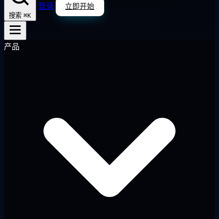
登录
立即开始
⌘K
搜索
产品