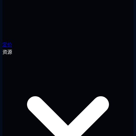
定价
资源