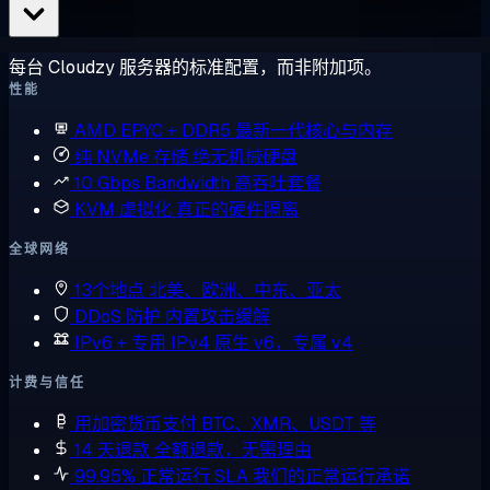
每台 Cloudzy 服务器的标准配置，而非附加项。
性能
AMD EPYC + DDR5
最新一代核心与内存
纯 NVMe 存储
绝无机械硬盘
10 Gbps Bandwidth
高吞吐套餐
KVM 虚拟化
真正的硬件隔离
全球网络
13个地点
北美、欧洲、中东、亚太
DDoS 防护
内置攻击缓解
IPv6 + 专用 IPv4
原生 v6，专属 v4
计费与信任
用加密货币支付
BTC、XMR、USDT 等
14 天退款
全额退款，无需理由
99.95% 正常运行 SLA
我们的正常运行承诺