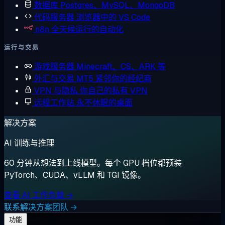
数据库
Postgres、MySQL、MongoDB
代码服务器
浏览器中的 VS Code
n8n
全天候运行的自动化
运行与交易
游戏服务器
Minecraft、CS、ARK 等
外汇与交易
MT5 紧邻你的经纪商
VPN 与隐私
你自己的私有 VPN
远程工作站
永不休眠的桌面
解决方案
AI 训练与推理
60 分钟从想法到上线模型。每个 GPU 档位都预装
PyTorch、CUDA、vLLM 和 TGI 镜像。
查看 AI 工作负载 →
联系解决方案团队 →
功能