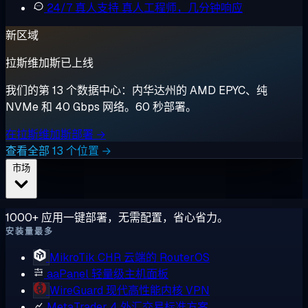
24/7 真人支持
真人工程师，几分钟响应
新区域
拉斯维加斯已上线
我们的第 13 个数据中心：内华达州的 AMD EPYC、纯
NVMe 和 40 Gbps 网络。60 秒部署。
在拉斯维加斯部署 →
查看全部 13 个位置 →
市场
1000+ 应用一键部署，无需配置，省心省力。
安装量最多
MikroTik CHR
云端的 RouterOS
aaPanel
轻量级主机面板
WireGuard
现代高性能内核 VPN
MetaTrader 4
外汇交易标准方案