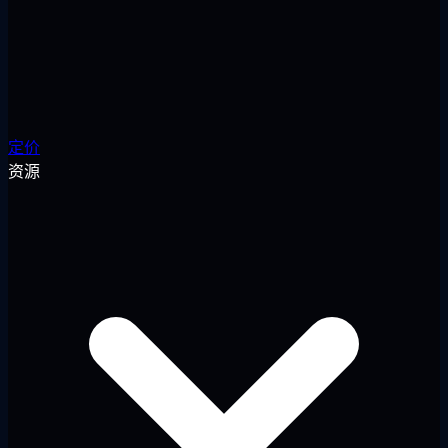
定价
资源