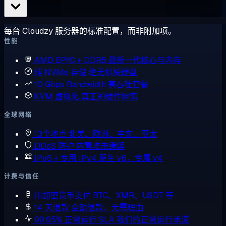
每台 Cloudzy 服务器的标准配置，而非附加项。
性能
AMD EPYC + DDR5
最新一代核心与内存
纯 NVMe 存储
绝无机械硬盘
10 Gbps Bandwidth
高吞吐套餐
KVM 虚拟化
真正的硬件隔离
全球网络
13个地点
北美、欧洲、中东、亚太
DDoS 防护
内置攻击缓解
IPv6 + 专用 IPv4
原生 v6，专属 v4
计费与信任
用加密货币支付
BTC、XMR、USDT 等
14 天退款
全额退款，无需理由
99.95% 正常运行 SLA
我们的正常运行承诺