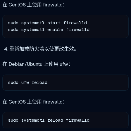
在 CentOS 上使用 firewalld：
sudo systemctl start firewalld

sudo systemctl enable firewalld
重新加载防火墙以使更改生效。
在 Debian/Ubuntu 上使用 ufw：
sudo ufw reload
在 CentOS 上使用 firewalld：
sudo systemctl reload firewalld