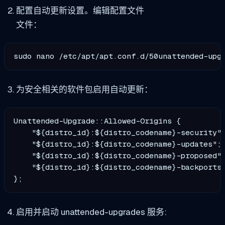
配置自动更新设置。编辑配置文件
文件：
sudo nano /etc/apt/apt.conf.d/50unattended-upg
为安全相关的软件包启用自动更新：
Unattended-Upgrade::Allowed-Origins {

    "${distro_id}:${distro_codename}-security";
    "${distro_id}:${distro_codename}-updates";

    "${distro_id}:${distro_codename}-proposed";
    "${distro_id}:${distro_codename}-backports"
};
启用并启动 unattended-upgrades 服务: