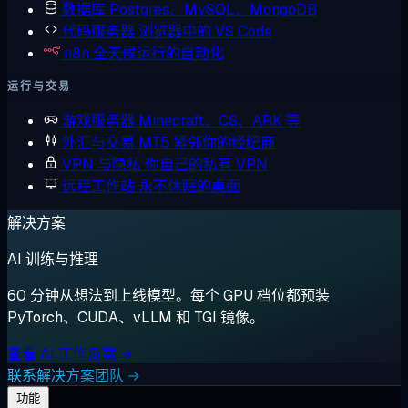
数据库
Postgres、MySQL、MongoDB
代码服务器
浏览器中的 VS Code
n8n
全天候运行的自动化
运行与交易
游戏服务器
Minecraft、CS、ARK 等
外汇与交易
MT5 紧邻你的经纪商
VPN 与隐私
你自己的私有 VPN
远程工作站
永不休眠的桌面
解决方案
AI 训练与推理
60 分钟从想法到上线模型。每个 GPU 档位都预装
PyTorch、CUDA、vLLM 和 TGI 镜像。
查看 AI 工作负载 →
联系解决方案团队 →
功能