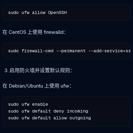
sudo ufw allow OpenSSH
在 CentOS 上使用 firewalld：
sudo firewall-cmd --permanent --add-service=ss
启用防火墙并设置默认规则：
在 Debian/Ubuntu 上使用 ufw：
sudo ufw enable

sudo ufw default deny incoming

sudo ufw default allow outgoing