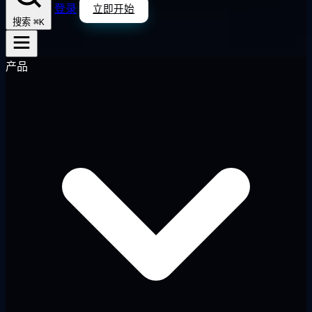
登录
立即开始
⌘K
搜索
产品