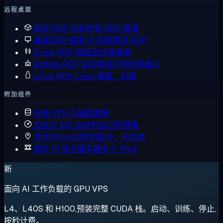
远程桌面
购买 RDP
比较所有 RDP 套餐
美国RDP
美国 IP 的管理员 RDP
Forex RDP
低延迟交易桌面
Botting RDP
全天候运行你的机器人
Linux RDP
Linux 桌面，远程
附加组件
存储 VPS
大磁盘套餐
自定义 ISO
启动你自己的镜像
专用 IPv4
你的专属 IP，不共享
额外 IP
每台服务器多个 IPv4
新
面向 AI 工作负载的 GPU VPS
L4、L40S 和 H100,预装完整 CUDA 栈。启动、训练、停止,
按秒计费。