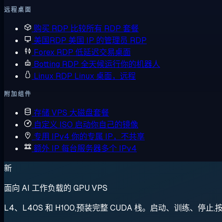
远程桌面
购买 RDP
比较所有 RDP 套餐
美国RDP
美国 IP 的管理员 RDP
Forex RDP
低延迟交易桌面
Botting RDP
全天候运行你的机器人
Linux RDP
Linux 桌面，远程
附加组件
存储 VPS
大磁盘套餐
自定义 ISO
启动你自己的镜像
专用 IPv4
你的专属 IP，不共享
额外 IP
每台服务器多个 IPv4
新
面向 AI 工作负载的 GPU VPS
L4、L40S 和 H100,预装完整 CUDA 栈。启动、训练、停止