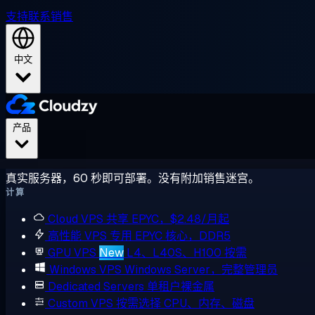
支持
联系销售
中文
产品
真实服务器，60 秒即可部署。没有附加销售迷宫。
计算
Cloud VPS
共享 EPYC，$2.48/月起
高性能 VPS
专用 EPYC 核心，DDR5
GPU VPS
New
L4、L40S、H100 按需
Windows VPS
Windows Server，完整管理员
Dedicated Servers
单租户裸金属
Custom VPS
按需选择 CPU、内存、磁盘