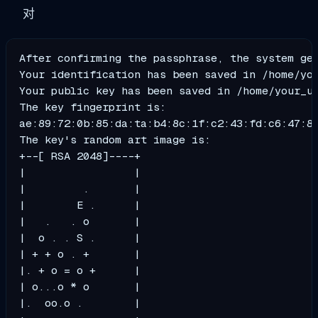
对
After confirming the passphrase, the system gen
Your identification has been saved in /home/you
Your public key has been saved in /home/your_us
The key fingerprint is:

ae:89:72:0b:85:da:ta:b4:8c:1f:c2:43:fd:c6:47:8
The key's random art image is:

+--[ RSA 2048]----+

|                 |

|         .       |

|        E .      |

|   .   . o       |

|  o . . S .      |

| + + o . +       |

|. + o = o +      |

| o...o * o       |

|.  oo.o .        |
