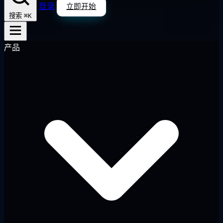
登录
立即开始
⌘K
搜索
产品