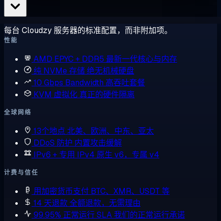
每台 Cloudzy 服务器的标准配置，而非附加项。
性能
AMD EPYC + DDR5
最新一代核心与内存
纯 NVMe 存储
绝无机械硬盘
10 Gbps Bandwidth
高吞吐套餐
KVM 虚拟化
真正的硬件隔离
全球网络
13个地点
北美、欧洲、中东、亚太
DDoS 防护
内置攻击缓解
IPv6 + 专用 IPv4
原生 v6，专属 v4
计费与信任
用加密货币支付
BTC、XMR、USDT 等
14 天退款
全额退款，无需理由
99.95% 正常运行 SLA
我们的正常运行承诺