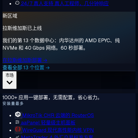
24/7 真人支持
真人工程师，几分钟响应
新区域
拉斯维加斯已上线
我们的第 13 个数据中心：内华达州的 AMD EPYC、纯
NVMe 和 40 Gbps 网络。60 秒部署。
在拉斯维加斯部署 →
查看全部 13 个位置 →
市场
1000+ 应用一键部署，无需配置，省心省力。
安装量最多
MikroTik CHR
云端的 RouterOS
aaPanel
轻量级主机面板
WireGuard
现代高性能内核 VPN
MetaTrader 4
外汇交易标准方案