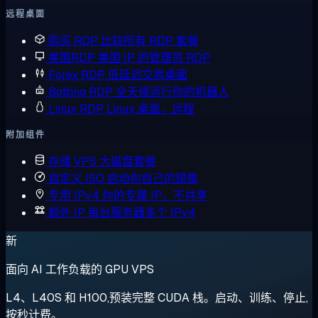
远程桌面
购买 RDP
比较所有 RDP 套餐
美国RDP
美国 IP 的管理员 RDP
Forex RDP
低延迟交易桌面
Botting RDP
全天候运行你的机器人
Linux RDP
Linux 桌面，远程
附加组件
存储 VPS
大磁盘套餐
自定义 ISO
启动你自己的镜像
专用 IPv4
你的专属 IP，不共享
额外 IP
每台服务器多个 IPv4
新
面向 AI 工作负载的 GPU VPS
L4、L40S 和 H100,预装完整 CUDA 栈。启动、训练、停止,
按秒计费。