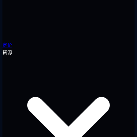
定价
资源