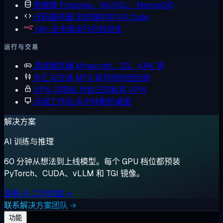
数据库
Postgres、MySQL、MongoDB
代码服务器
浏览器中的 VS Code
n8n
全天候运行的自动化
运行与交易
游戏服务器
Minecraft、CS、ARK 等
外汇与交易
MT5 紧邻你的经纪商
VPN 与隐私
你自己的私有 VPN
远程工作站
永不休眠的桌面
解决方案
AI 训练与推理
60 分钟从想法到上线模型。每个 GPU 档位都预装
PyTorch、CUDA、vLLM 和 TGI 镜像。
查看 AI 工作负载 →
联系解决方案团队 →
功能