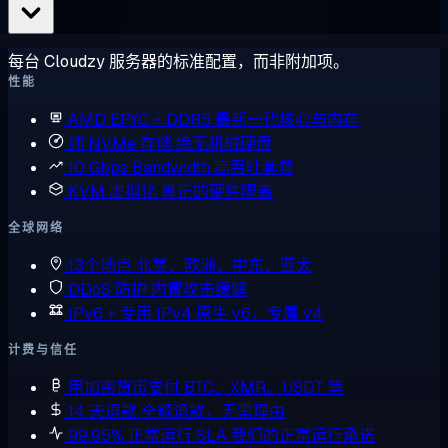
每台 Cloudzy 服务器的标准配置，而非附加项。
性能
AMD EPYC + DDR5
最新一代核心与内存
纯 NVMe 存储
绝无机械硬盘
10 Gbps Bandwidth
高吞吐套餐
KVM 虚拟化
真正的硬件隔离
全球网络
13个地点
北美、欧洲、中东、亚太
DDoS 防护
内置攻击缓解
IPv6 + 专用 IPv4
原生 v6，专属 v4
计费与信任
用加密货币支付
BTC、XMR、USDT 等
14 天退款
全额退款，无需理由
99.95% 正常运行 SLA
我们的正常运行承诺