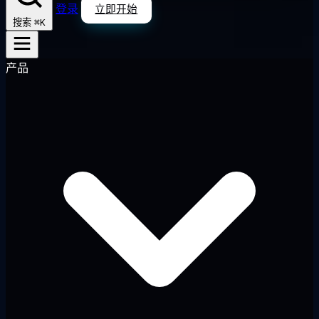
登录
立即开始
⌘K
搜索
产品