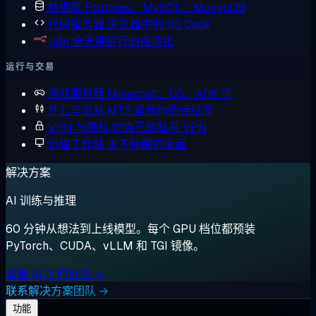
数据库
Postgres、MySQL、MongoDB
代码服务器
浏览器中的 VS Code
n8n
全天候运行的自动化
运行与交易
游戏服务器
Minecraft、CS、ARK 等
外汇与交易
MT5 紧邻你的经纪商
VPN 与隐私
你自己的私有 VPN
远程工作站
永不休眠的桌面
解决方案
AI 训练与推理
60 分钟从想法到上线模型。每个 GPU 档位都预装
PyTorch、CUDA、vLLM 和 TGI 镜像。
查看 AI 工作负载 →
联系解决方案团队 →
功能