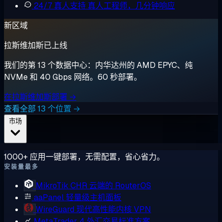
24/7 真人支持
真人工程师，几分钟响应
新区域
拉斯维加斯已上线
我们的第 13 个数据中心：内华达州的 AMD EPYC、纯
NVMe 和 40 Gbps 网络。60 秒部署。
在拉斯维加斯部署 →
查看全部 13 个位置 →
市场
1000+ 应用一键部署，无需配置，省心省力。
安装量最多
MikroTik CHR
云端的 RouterOS
aaPanel
轻量级主机面板
WireGuard
现代高性能内核 VPN
MetaTrader 4
外汇交易标准方案