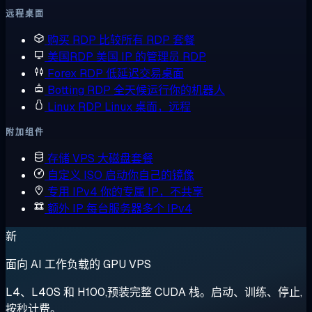
远程桌面
购买 RDP
比较所有 RDP 套餐
美国RDP
美国 IP 的管理员 RDP
Forex RDP
低延迟交易桌面
Botting RDP
全天候运行你的机器人
Linux RDP
Linux 桌面，远程
附加组件
存储 VPS
大磁盘套餐
自定义 ISO
启动你自己的镜像
专用 IPv4
你的专属 IP，不共享
额外 IP
每台服务器多个 IPv4
新
面向 AI 工作负载的 GPU VPS
L4、L40S 和 H100,预装完整 CUDA 栈。启动、训练、停止,
按秒计费。