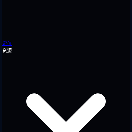
定价
资源