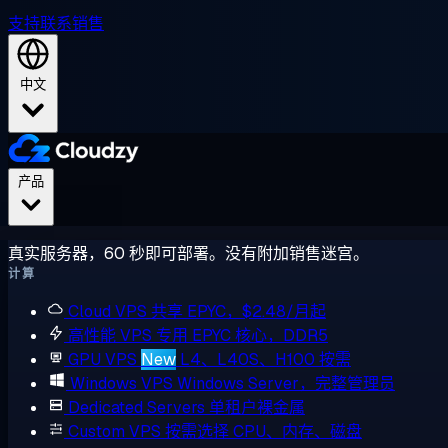
支持
联系销售
中文
产品
真实服务器，60 秒即可部署。没有附加销售迷宫。
计算
Cloud VPS
共享 EPYC，$2.48/月起
高性能 VPS
专用 EPYC 核心，DDR5
GPU VPS
New
L4、L40S、H100 按需
Windows VPS
Windows Server，完整管理员
Dedicated Servers
单租户裸金属
Custom VPS
按需选择 CPU、内存、磁盘