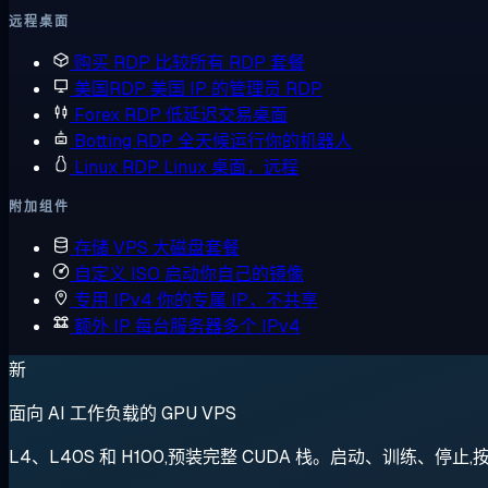
远程桌面
购买 RDP
比较所有 RDP 套餐
美国RDP
美国 IP 的管理员 RDP
Forex RDP
低延迟交易桌面
Botting RDP
全天候运行你的机器人
Linux RDP
Linux 桌面，远程
附加组件
存储 VPS
大磁盘套餐
自定义 ISO
启动你自己的镜像
专用 IPv4
你的专属 IP，不共享
额外 IP
每台服务器多个 IPv4
新
面向 AI 工作负载的 GPU VPS
L4、L40S 和 H100,预装完整 CUDA 栈。启动、训练、停止