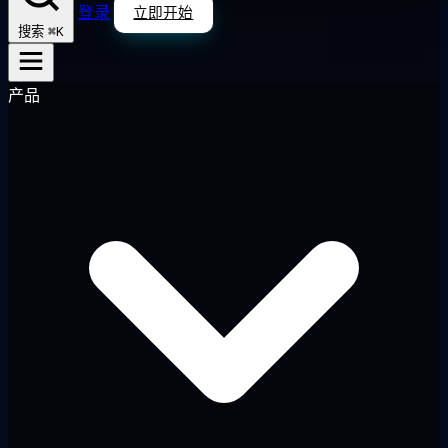
登录
立即开始
⌘K
搜索
产品