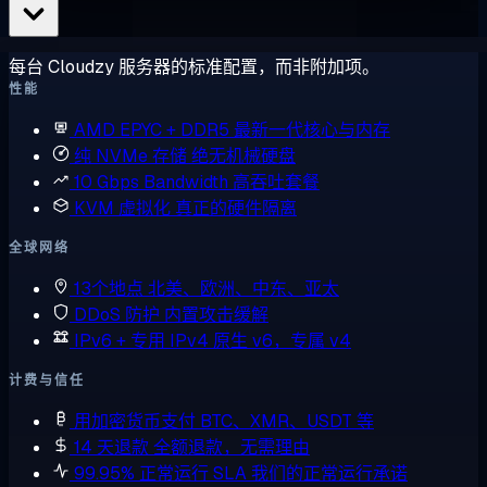
每台 Cloudzy 服务器的标准配置，而非附加项。
性能
AMD EPYC + DDR5
最新一代核心与内存
纯 NVMe 存储
绝无机械硬盘
10 Gbps Bandwidth
高吞吐套餐
KVM 虚拟化
真正的硬件隔离
全球网络
13个地点
北美、欧洲、中东、亚太
DDoS 防护
内置攻击缓解
IPv6 + 专用 IPv4
原生 v6，专属 v4
计费与信任
用加密货币支付
BTC、XMR、USDT 等
14 天退款
全额退款，无需理由
99.95% 正常运行 SLA
我们的正常运行承诺