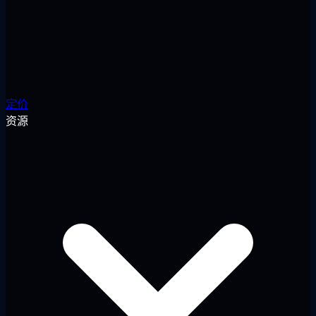
定价
资源