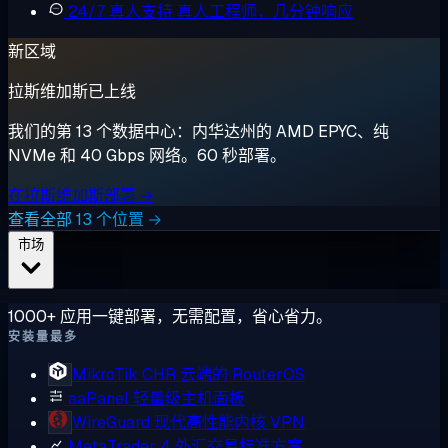
24/7 真人支持
真人工程师，几分钟响应
新区域
拉斯维加斯已上线
我们的第 13 个数据中心：内华达州的 AMD EPYC、纯
NVMe 和 40 Gbps 网络。60 秒部署。
在拉斯维加斯部署 →
查看全部 13 个位置 →
市场
1000+ 应用一键部署，无需配置，省心省力。
安装量最多
MikroTik CHR
云端的 RouterOS
aaPanel
轻量级主机面板
WireGuard
现代高性能内核 VPN
MetaTrader 4
外汇交易标准方案