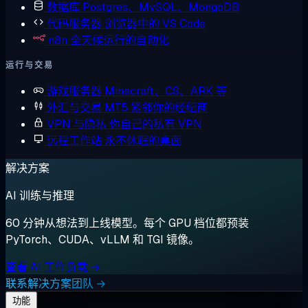
数据库
Postgres、MySQL、MongoDB
代码服务器
浏览器中的 VS Code
n8n
全天候运行的自动化
运行与交易
游戏服务器
Minecraft、CS、ARK 等
外汇与交易
MT5 紧邻你的经纪商
VPN 与隐私
你自己的私有 VPN
远程工作站
永不休眠的桌面
解决方案
AI 训练与推理
60 分钟从想法到上线模型。每个 GPU 档位都预装
PyTorch、CUDA、vLLM 和 TGI 镜像。
查看 AI 工作负载 →
联系解决方案团队 →
功能