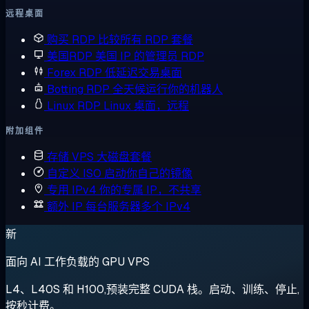
远程桌面
购买 RDP
比较所有 RDP 套餐
美国RDP
美国 IP 的管理员 RDP
Forex RDP
低延迟交易桌面
Botting RDP
全天候运行你的机器人
Linux RDP
Linux 桌面，远程
附加组件
存储 VPS
大磁盘套餐
自定义 ISO
启动你自己的镜像
专用 IPv4
你的专属 IP，不共享
额外 IP
每台服务器多个 IPv4
新
面向 AI 工作负载的 GPU VPS
L4、L40S 和 H100,预装完整 CUDA 栈。启动、训练、停止,
按秒计费。