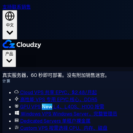
支持
联系销售
中文
产品
真实服务器，60 秒即可部署。没有附加销售迷宫。
计算
Cloud VPS
共享 EPYC，$2.48/月起
高性能 VPS
专用 EPYC 核心，DDR5
GPU VPS
New
L4、L40S、H100 按需
Windows VPS
Windows Server，完整管理员
Dedicated Servers
单租户裸金属
Custom VPS
按需选择 CPU、内存、磁盘