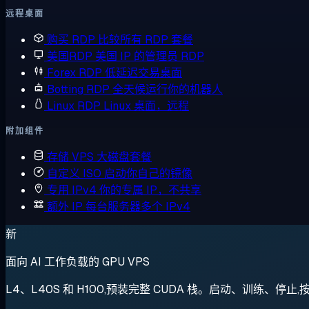
远程桌面
购买 RDP
比较所有 RDP 套餐
美国RDP
美国 IP 的管理员 RDP
Forex RDP
低延迟交易桌面
Botting RDP
全天候运行你的机器人
Linux RDP
Linux 桌面，远程
附加组件
存储 VPS
大磁盘套餐
自定义 ISO
启动你自己的镜像
专用 IPv4
你的专属 IP，不共享
额外 IP
每台服务器多个 IPv4
新
面向 AI 工作负载的 GPU VPS
L4、L40S 和 H100,预装完整 CUDA 栈。启动、训练、停止