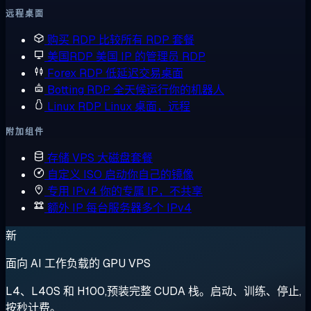
远程桌面
购买 RDP
比较所有 RDP 套餐
美国RDP
美国 IP 的管理员 RDP
Forex RDP
低延迟交易桌面
Botting RDP
全天候运行你的机器人
Linux RDP
Linux 桌面，远程
附加组件
存储 VPS
大磁盘套餐
自定义 ISO
启动你自己的镜像
专用 IPv4
你的专属 IP，不共享
额外 IP
每台服务器多个 IPv4
新
面向 AI 工作负载的 GPU VPS
L4、L40S 和 H100,预装完整 CUDA 栈。启动、训练、停止,
按秒计费。