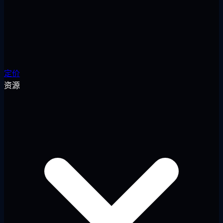
定价
资源