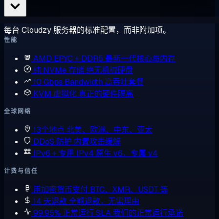
每台 Cloudzy 服务器的标准配置，而非附加项。
性能
AMD EPYC + DDR5
最新一代核心与内存
纯 NVMe 存储
绝无机械硬盘
10 Gbps Bandwidth
高吞吐套餐
KVM 虚拟化
真正的硬件隔离
全球网络
13个地点
北美、欧洲、中东、亚太
DDoS 防护
内置攻击缓解
IPv6 + 专用 IPv4
原生 v6，专属 v4
计费与信任
用加密货币支付
BTC、XMR、USDT 等
14 天退款
全额退款，无需理由
99.95% 正常运行 SLA
我们的正常运行承诺