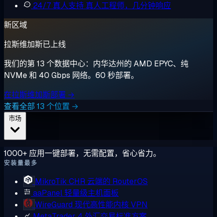
24/7 真人支持
真人工程师，几分钟响应
新区域
拉斯维加斯已上线
我们的第 13 个数据中心：内华达州的 AMD EPYC、纯
NVMe 和 40 Gbps 网络。60 秒部署。
在拉斯维加斯部署 →
查看全部 13 个位置 →
市场
1000+ 应用一键部署，无需配置，省心省力。
安装量最多
MikroTik CHR
云端的 RouterOS
aaPanel
轻量级主机面板
WireGuard
现代高性能内核 VPN
MetaTrader 4
外汇交易标准方案