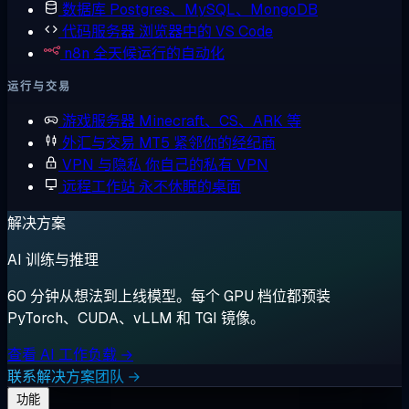
数据库
Postgres、MySQL、MongoDB
代码服务器
浏览器中的 VS Code
n8n
全天候运行的自动化
运行与交易
游戏服务器
Minecraft、CS、ARK 等
外汇与交易
MT5 紧邻你的经纪商
VPN 与隐私
你自己的私有 VPN
远程工作站
永不休眠的桌面
解决方案
AI 训练与推理
60 分钟从想法到上线模型。每个 GPU 档位都预装
PyTorch、CUDA、vLLM 和 TGI 镜像。
查看 AI 工作负载 →
联系解决方案团队 →
功能