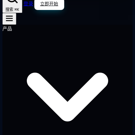
登录
立即开始
⌘K
搜索
产品