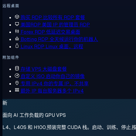
远程桌面
购买 RDP
比较所有 RDP 套餐
美国RDP
美国 IP 的管理员 RDP
Forex RDP
低延迟交易桌面
Botting RDP
全天候运行你的机器人
Linux RDP
Linux 桌面，远程
附加组件
存储 VPS
大磁盘套餐
自定义 ISO
启动你自己的镜像
专用 IPv4
你的专属 IP，不共享
额外 IP
每台服务器多个 IPv4
新
面向 AI 工作负载的 GPU VPS
L4、L40S 和 H100,预装完整 CUDA 栈。启动、训练、停止