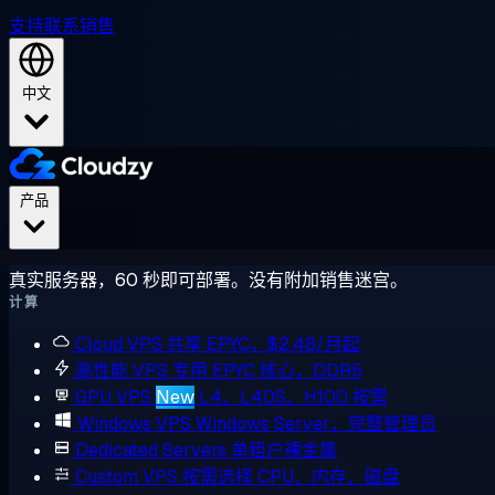
支持
联系销售
中文
产品
真实服务器，60 秒即可部署。没有附加销售迷宫。
计算
Cloud VPS
共享 EPYC，$2.48/月起
高性能 VPS
专用 EPYC 核心，DDR5
GPU VPS
New
L4、L40S、H100 按需
Windows VPS
Windows Server，完整管理员
Dedicated Servers
单租户裸金属
Custom VPS
按需选择 CPU、内存、磁盘