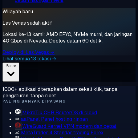
dalam hitungan menit
Wilayah baru
Las Vegas sudah aktif
Lokasi ke-13 kami: AMD EPYC, NVMe murni, dan jaringan
40 Gbps di Nevada. Deploy dalam 60 detik.
Deploy di Las Vegas →
Lihat semua 13 lokasi →
Pasar
1000+ aplikasi diterapkan dalam sekali klik, tanpa
pengaturan, tanpa ribet.
PALING BANYAK DIPASANG
MikroTik CHR
RouterOS di cloud
aaPanel
Panel hosting ringan
WireGuard
Kernel VPN modern dan cepat
MetaTrader 4
Standar trading Forex