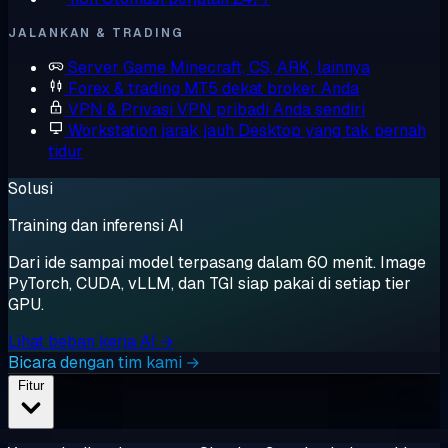
JALANKAN & TRADING
Server Game
Minecraft, CS, ARK, lainnya
Forex & trading
MT5 dekat broker Anda
VPN & Privasi
VPN pribadi Anda sendiri
Workstation jarak jauh
Desktop yang tak pernah
tidur
Solusi
Training dan inferensi AI
Dari ide sampai model terpasang dalam 60 menit. Image
PyTorch, CUDA, vLLM, dan TGI siap pakai di setiap tier
GPU.
Lihat beban kerja AI →
Bicara dengan tim kami →
Fitur