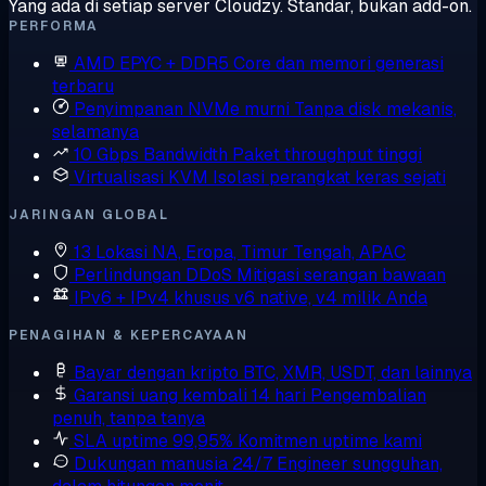
Yang ada di setiap server Cloudzy. Standar, bukan add-on.
PERFORMA
AMD EPYC + DDR5
Core dan memori generasi
terbaru
Penyimpanan NVMe murni
Tanpa disk mekanis,
selamanya
10 Gbps Bandwidth
Paket throughput tinggi
Virtualisasi KVM
Isolasi perangkat keras sejati
JARINGAN GLOBAL
13 Lokasi
NA, Eropa, Timur Tengah, APAC
Perlindungan DDoS
Mitigasi serangan bawaan
IPv6 + IPv4 khusus
v6 native, v4 milik Anda
PENAGIHAN & KEPERCAYAAN
Bayar dengan kripto
BTC, XMR, USDT, dan lainnya
Garansi uang kembali 14 hari
Pengembalian
penuh, tanpa tanya
SLA uptime 99,95%
Komitmen uptime kami
Dukungan manusia 24/7
Engineer sungguhan,