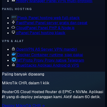
Hiddify Manager
Panel VPN multi-protokol
PANEL HOSTING
Plesk
Panel hosting web full-stack
FastPanel
Panel server gratis dan cepat
CloudPanel
Panel PHP & Node.js
cPanel
Panel hosting klasik
VPN & ALAT
OpenVPN AS
Server VPN mandiri
Docker
Container runtime, siap pakai
MTProto Proxy
Proxy native Telegram
BlueStacks
Aplikasi Android di VPS
Paling banyak dipasang
MikroTik CHR, dalam 1 klik
RouterOS Cloud Hosted Router di EPYC + NVMe. Aplikasi
#1 yang di-deploy pelanggan kami. Aktif dalam 60 detik.
Deploy MikroTik CHR →