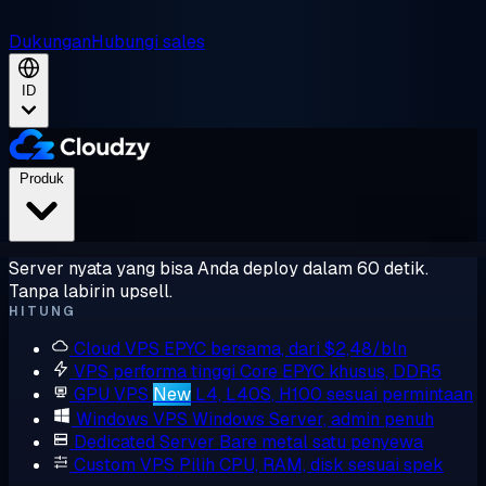
Dukungan
Hubungi sales
ID
Produk
Server nyata yang bisa Anda deploy dalam 60 detik.
Tanpa labirin upsell.
HITUNG
Cloud VPS
EPYC bersama, dari $2,48/bln
VPS performa tinggi
Core EPYC khusus, DDR5
GPU VPS
New
L4, L40S, H100 sesuai permintaan
Windows VPS
Windows Server, admin penuh
Dedicated Server
Bare metal satu penyewa
Custom VPS
Pilih CPU, RAM, disk sesuai spek