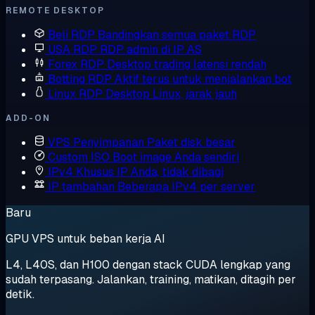
REMOTE DESKTOP
Beli RDP
Bandingkan semua paket RDP
USA RDP
RDP admin di IP AS
Forex RDP
Desktop trading latensi rendah
Botting RDP
Aktif terus untuk menjalankan bot
Linux RDP
Desktop Linux, jarak jauh
ADD-ON
VPS Penyimpanan
Paket disk besar
Custom ISO
Boot image Anda sendiri
IPv4 Khusus
IP Anda, tidak dibagi
IP tambahan
Beberapa IPv4 per server
Baru
GPU VPS untuk beban kerja AI
L4, L40S, dan H100 dengan stack CUDA lengkap yang
sudah terpasang. Jalankan, training, matikan, ditagih per
detik.