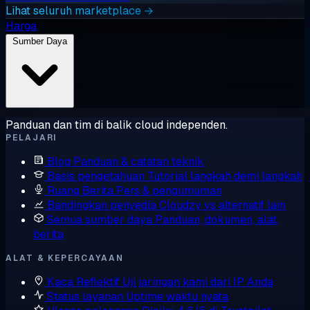
Lihat seluruh marketplace →
Harga
Sumber Daya
Panduan dan tim di balik cloud independen.
PELAJARI
Blog
Panduan & catatan teknik
Basis pengetahuan
Tutorial langkah demi langkah
Ruang Berita
Pers & pengumuman
Bandingkan penyedia
Cloudzy vs alternatif lain
Semua sumber daya
Panduan, dokumen, alat,
berita
ALAT & KEPERCAYAAN
Kaca Reflektif
Uji jaringan kami dari IP Anda
Status layanan
Uptime waktu nyata