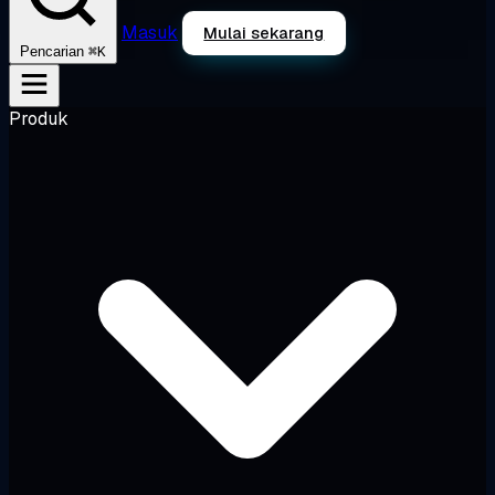
Masuk
Mulai sekarang
⌘K
Pencarian
Produk