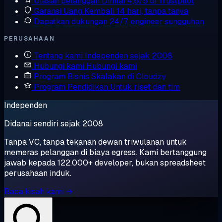
Ulasan pelanggan
Dinilai 4,6/5 di Trustpilot
Garansi Uang Kembali
14 hari, tanpa tanya
Dapatkan dukungan
24/7, engineer sungguhan
PERUSAHAAN
Tentang kami
Independen sejak 2008
Hubungi kami
Hubungi kami
Program Bisnis
Skalakan di Cloudzy
Program Pendidikan
Untuk riset dan tim
Independen
Didanai sendiri sejak 2008
Tanpa VC, tanpa tekanan dewan triwulanan untuk
memeras pelanggan di biaya egress. Kami bertanggung
jawab kepada 122.000+ developer, bukan spreadsheet
perusahaan induk.
Baca kisah kami →