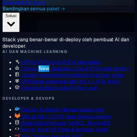
Coba gratis 1 jam →
Bandingkan semua paket →
Solusi
Stack yang benar-benar di-deploy oleh pembuat AI dan
developer.
AI DAN MACHINE LEARNING
VPS AI
PyTorch & CUDA siap pakai
Ollama
New
Jalankan LLM di VPS Anda sendiri
Jupyter Notebooks
Notebook di server Anda
GPU Deep Learning
Latih di L4, L40S, H100
Anaconda
Stack data Python, siap
DEVELOPER & DEVOPS
Docker
Kontainer dengan akses root
GitLab
Git + CI/CD yang dikelola sendiri
Basis Data
Postgres, MySQL, MongoDB
Server Kode
VS Code di browser Anda
n8n
Otomasi berjalan 24/7