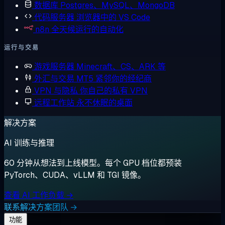
数据库
Postgres、MySQL、MongoDB
代码服务器
浏览器中的 VS Code
n8n
全天候运行的自动化
运行与交易
游戏服务器
Minecraft、CS、ARK 等
外汇与交易
MT5 紧邻你的经纪商
VPN 与隐私
你自己的私有 VPN
远程工作站
永不休眠的桌面
解决方案
AI 训练与推理
60 分钟从想法到上线模型。每个 GPU 档位都预装
PyTorch、CUDA、vLLM 和 TGI 镜像。
查看 AI 工作负载 →
联系解决方案团队 →
功能