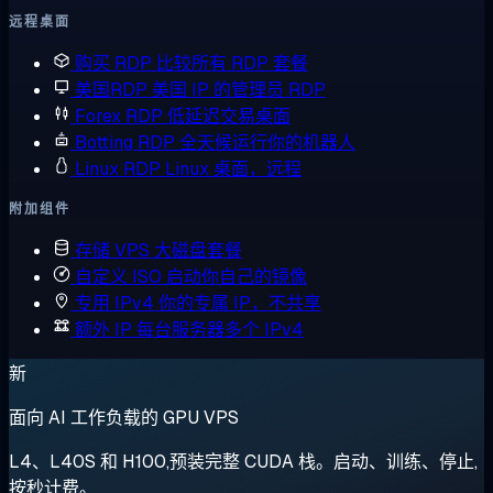
远程桌面
购买 RDP
比较所有 RDP 套餐
美国RDP
美国 IP 的管理员 RDP
Forex RDP
低延迟交易桌面
Botting RDP
全天候运行你的机器人
Linux RDP
Linux 桌面，远程
附加组件
存储 VPS
大磁盘套餐
自定义 ISO
启动你自己的镜像
专用 IPv4
你的专属 IP，不共享
额外 IP
每台服务器多个 IPv4
新
面向 AI 工作负载的 GPU VPS
L4、L40S 和 H100,预装完整 CUDA 栈。启动、训练、停止,
按秒计费。