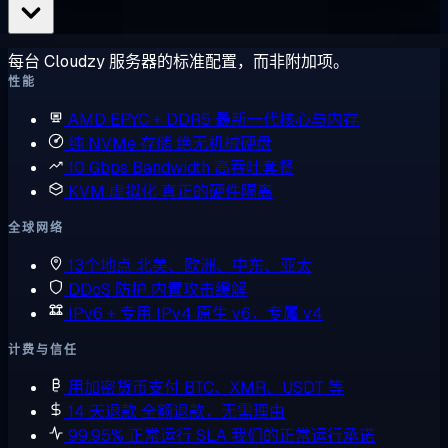
每台 Cloudzy 服务器的标准配置，而非附加项。
性能
AMD EPYC + DDR5
最新一代核心与内存
纯 NVMe 存储
绝无机械硬盘
10 Gbps Bandwidth
高吞吐套餐
KVM 虚拟化
真正的硬件隔离
全球网络
13个地点
北美、欧洲、中东、亚太
DDoS 防护
内置攻击缓解
IPv6 + 专用 IPv4
原生 v6，专属 v4
计费与信任
用加密货币支付
BTC、XMR、USDT 等
14 天退款
全额退款，无需理由
99.95% 正常运行 SLA
我们的正常运行承诺