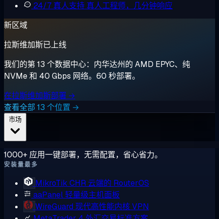
24/7 真人支持
真人工程师，几分钟响应
新区域
拉斯维加斯已上线
我们的第 13 个数据中心：内华达州的 AMD EPYC、纯
NVMe 和 40 Gbps 网络。60 秒部署。
在拉斯维加斯部署 →
查看全部 13 个位置 →
市场
1000+ 应用一键部署，无需配置，省心省力。
安装量最多
MikroTik CHR
云端的 RouterOS
aaPanel
轻量级主机面板
WireGuard
现代高性能内核 VPN
MetaTrader 4
外汇交易标准方案