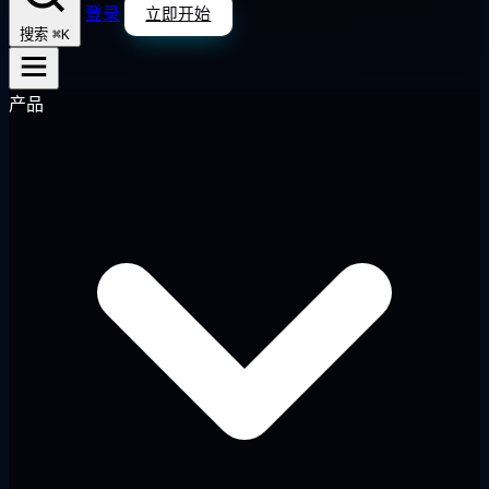
登录
立即开始
⌘K
搜索
产品