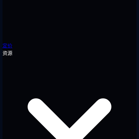
定价
资源