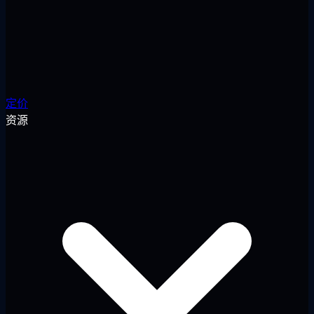
定价
资源