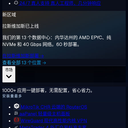
24/7 真人支持
真人工程师，几分钟响应
新区域
拉斯维加斯已上线
我们的第 13 个数据中心：内华达州的 AMD EPYC、纯
NVMe 和 40 Gbps 网络。60 秒部署。
在拉斯维加斯部署 →
查看全部 13 个位置 →
市场
1000+ 应用一键部署，无需配置，省心省力。
安装量最多
MikroTik CHR
云端的 RouterOS
aaPanel
轻量级主机面板
WireGuard
现代高性能内核 VPN
MetaTrader 4
外汇交易标准方案