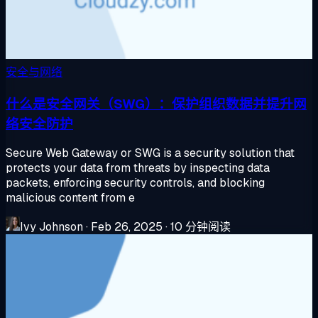
安全与网络
什么是安全网关（SWG）：保护组织数据并提升网
络安全防护
Secure Web Gateway or SWG is a security solution that
protects your data from threats by inspecting data
packets, enforcing security controls, and blocking
malicious content from e
Ivy Johnson
·
Feb 26, 2025
·
10 分钟阅读