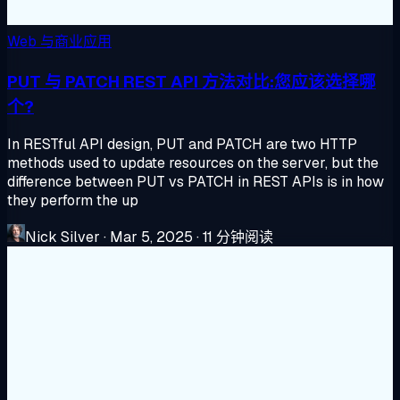
Web 与商业应用
PUT 与 PATCH REST API 方法对比:您应该选择哪
个?
In RESTful API design, PUT and PATCH are two HTTP
methods used to update resources on the server, but the
difference between PUT vs PATCH in REST APIs is in how
they perform the up
Nick Silver
·
Mar 5, 2025
·
11 分钟阅读