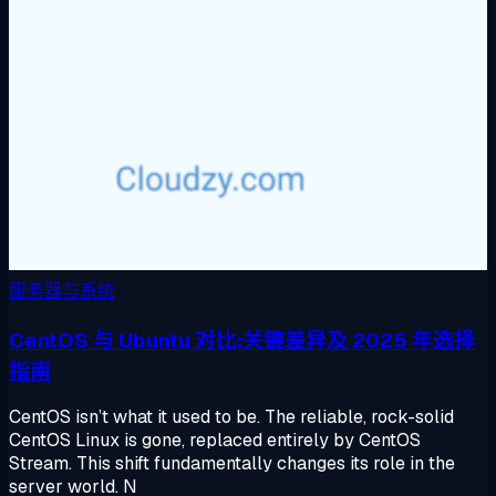
服务器与系统
CentOS 与 Ubuntu 对比:关键差异及 2025 年选择
指南
CentOS isn’t what it used to be. The reliable, rock-solid
CentOS Linux is gone, replaced entirely by CentOS
Stream. This shift fundamentally changes its role in the
server world. N