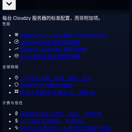
每台 Cloudzy 服务器的标准配置，而非附加项。
性能
AMD EPYC + DDR5
最新一代核心与内存
纯 NVMe 存储
绝无机械硬盘
10 Gbps Bandwidth
高吞吐套餐
KVM 虚拟化
真正的硬件隔离
全球网络
13个地点
北美、欧洲、中东、亚太
DDoS 防护
内置攻击缓解
IPv6 + 专用 IPv4
原生 v6，专属 v4
计费与信任
用加密货币支付
BTC、XMR、USDT 等
14 天退款
全额退款，无需理由
99.95% 正常运行 SLA
我们的正常运行承诺