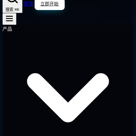
登录
立即开始
⌘K
搜索
产品