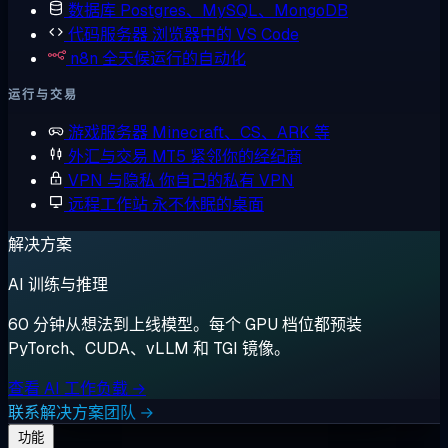
数据库
Postgres、MySQL、MongoDB
代码服务器
浏览器中的 VS Code
n8n
全天候运行的自动化
运行与交易
游戏服务器
Minecraft、CS、ARK 等
外汇与交易
MT5 紧邻你的经纪商
VPN 与隐私
你自己的私有 VPN
远程工作站
永不休眠的桌面
解决方案
AI 训练与推理
60 分钟从想法到上线模型。每个 GPU 档位都预装
PyTorch、CUDA、vLLM 和 TGI 镜像。
查看 AI 工作负载 →
联系解决方案团队 →
功能