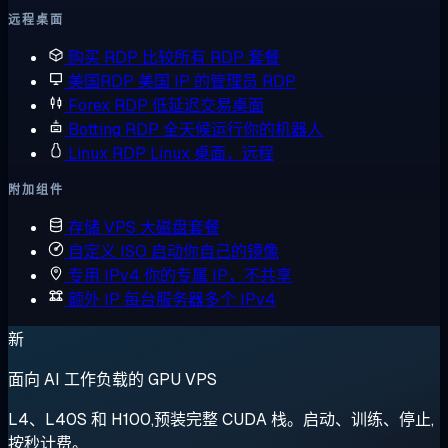
远程桌面
购买 RDP
比较所有 RDP 套餐
美国RDP
美国 IP 的管理员 RDP
Forex RDP
低延迟交易桌面
Botting RDP
全天候运行你的机器人
Linux RDP
Linux 桌面，远程
附加组件
存储 VPS
大磁盘套餐
自定义 ISO
启动你自己的镜像
专用 IPv4
你的专属 IP，不共享
额外 IP
每台服务器多个 IPv4
新
面向 AI 工作负载的 GPU VPS
L4、L40S 和 H100,预装完整 CUDA 栈。启动、训练、停止,
按秒计费。