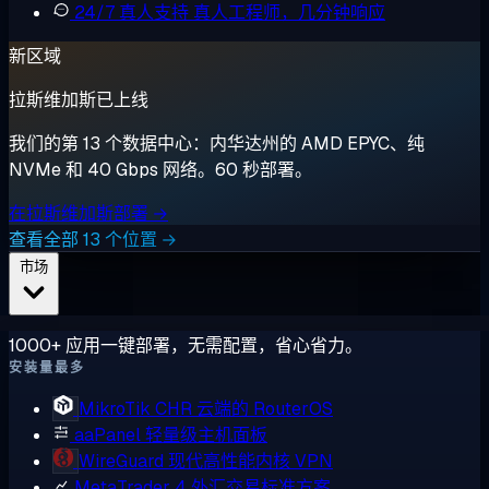
24/7 真人支持
真人工程师，几分钟响应
新区域
拉斯维加斯已上线
我们的第 13 个数据中心：内华达州的 AMD EPYC、纯
NVMe 和 40 Gbps 网络。60 秒部署。
在拉斯维加斯部署 →
查看全部 13 个位置 →
市场
1000+ 应用一键部署，无需配置，省心省力。
安装量最多
MikroTik CHR
云端的 RouterOS
aaPanel
轻量级主机面板
WireGuard
现代高性能内核 VPN
MetaTrader 4
外汇交易标准方案