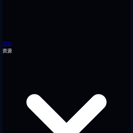
定价
资源