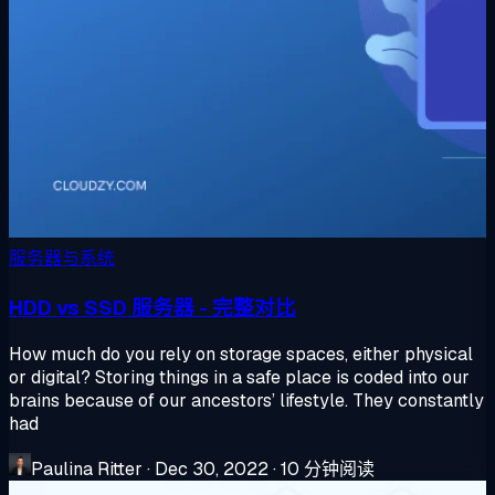
服务器与系统
HDD vs SSD 服务器 - 完整对比
How much do you rely on storage spaces, either physical
or digital? Storing things in a safe place is coded into our
brains because of our ancestors’ lifestyle. They constantly
had
Paulina Ritter
·
Dec 30, 2022
·
10 分钟阅读