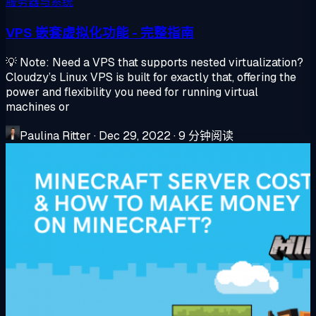
服务器与系统
VPS 嵌套虚拟化功能 - 完整指南
💡 Note: Need a VPS that supports nested virtualization?
Cloudzy’s Linux VPS is built for exactly that, offering the
power and flexibility you need for running virtual
machines or
Paulina Ritter
·
Dec 29, 2022
·
9 分钟阅读