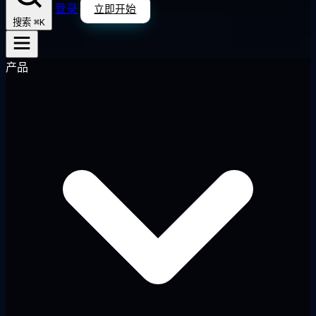
登录
立即开始
⌘K
搜索
产品