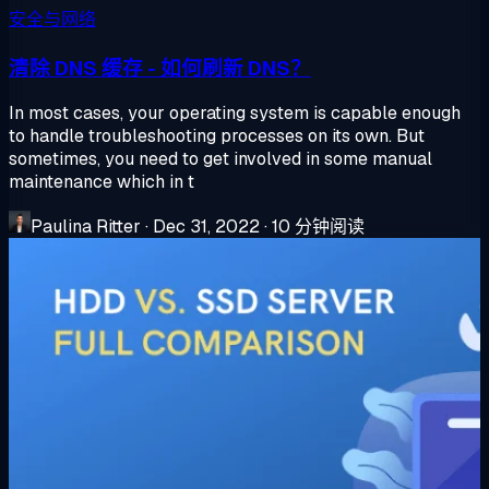
安全与网络
清除 DNS 缓存 - 如何刷新 DNS？
In most cases, your operating system is capable enough
to handle troubleshooting processes on its own. But
sometimes, you need to get involved in some manual
maintenance which in t
Paulina Ritter
·
Dec 31, 2022
·
10 分钟阅读