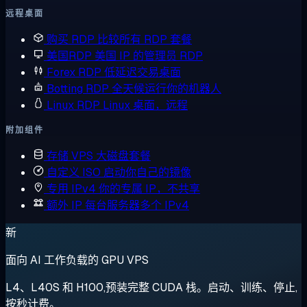
远程桌面
购买 RDP
比较所有 RDP 套餐
美国RDP
美国 IP 的管理员 RDP
Forex RDP
低延迟交易桌面
Botting RDP
全天候运行你的机器人
Linux RDP
Linux 桌面，远程
附加组件
存储 VPS
大磁盘套餐
自定义 ISO
启动你自己的镜像
专用 IPv4
你的专属 IP，不共享
额外 IP
每台服务器多个 IPv4
新
面向 AI 工作负载的 GPU VPS
L4、L40S 和 H100,预装完整 CUDA 栈。启动、训练、停止,
按秒计费。