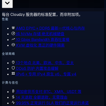
每台 Cloudzy 服务器的标准配置，而非附加项。
性能
AMD EPYC + DDR5
最新一代核心与内存
纯 NVMe 存储
绝无机械硬盘
10 Gbps Bandwidth
高吞吐套餐
KVM 虚拟化
真正的硬件隔离
全球网络
13个地点
北美、欧洲、中东、亚太
DDoS 防护
内置攻击缓解
IPv6 + 专用 IPv4
原生 v6，专属 v4
计费与信任
用加密货币支付
BTC、XMR、USDT 等
14 天退款
全额退款，无需理由
99.95% 正常运行 SLA
我们的正常运行承诺