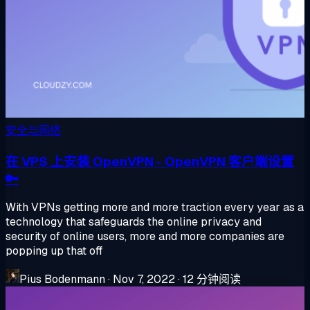
安全与网络
在 VPS 上安装 OpenVPN - OpenVPN 客户端设置
🔑
With VPNs getting more and more traction every year as a
technology that safeguards the online privacy and
security of online users, more and more companies are
popping up that off
Pius Bodenmann
·
Nov 7, 2022
·
12 分钟阅读