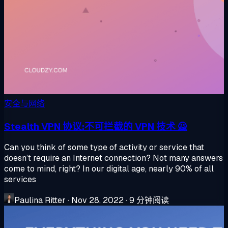
安全与网络
Stealth VPN 协议:不可拦截的 VPN 技术 🙅
Can you think of some type of activity or service that
doesn’t require an Internet connection? Not many answers
come to mind, right? In our digital age, nearly 90% of all
services
Paulina Ritter
·
Nov 28, 2022
·
9 分钟阅读