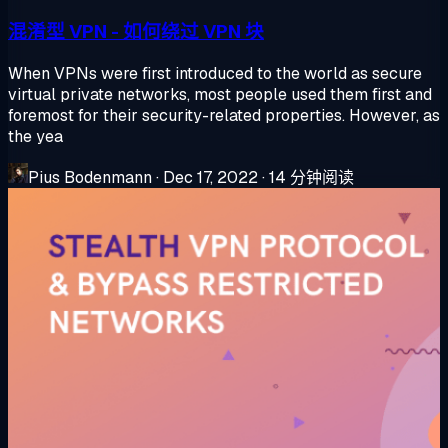
混淆型 VPN - 如何绕过 VPN 块
When VPNs were first introduced to the world as secure
virtual private networks, most people used them first and
foremost for their security-related properties. However, as
the yea
Pius Bodenmann
·
Dec 17, 2022
·
14 分钟阅读