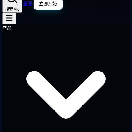
登录
立即开始
⌘K
搜索
产品