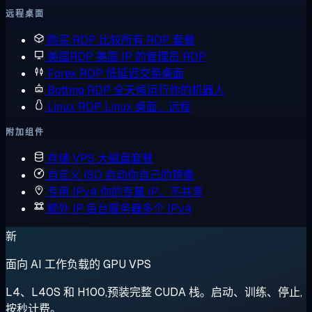
远程桌面
购买 RDP
比较所有 RDP 套餐
美国RDP
美国 IP 的管理员 RDP
Forex RDP
低延迟交易桌面
Botting RDP
全天候运行你的机器人
Linux RDP
Linux 桌面，远程
附加组件
存储 VPS
大磁盘套餐
自定义 ISO
启动你自己的镜像
专用 IPv4
你的专属 IP，不共享
额外 IP
每台服务器多个 IPv4
新
面向 AI 工作负载的 GPU VPS
L4、L40S 和 H100,预装完整 CUDA 栈。启动、训练、停止,
按秒计费。