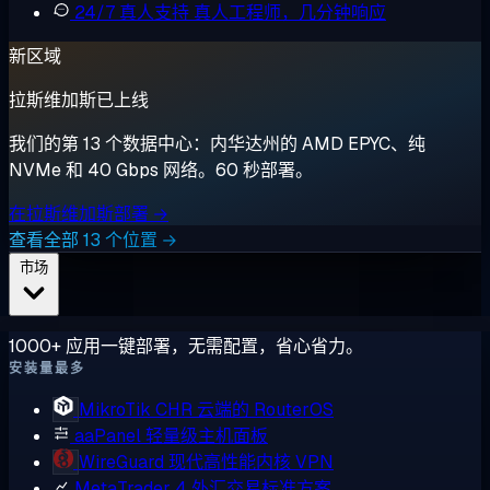
24/7 真人支持
真人工程师，几分钟响应
新区域
拉斯维加斯已上线
我们的第 13 个数据中心：内华达州的 AMD EPYC、纯
NVMe 和 40 Gbps 网络。60 秒部署。
在拉斯维加斯部署 →
查看全部 13 个位置 →
市场
1000+ 应用一键部署，无需配置，省心省力。
安装量最多
MikroTik CHR
云端的 RouterOS
aaPanel
轻量级主机面板
WireGuard
现代高性能内核 VPN
MetaTrader 4
外汇交易标准方案