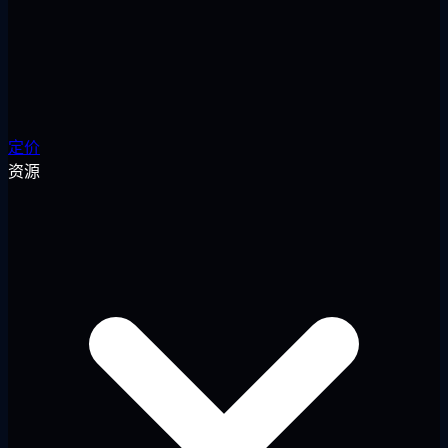
定价
资源