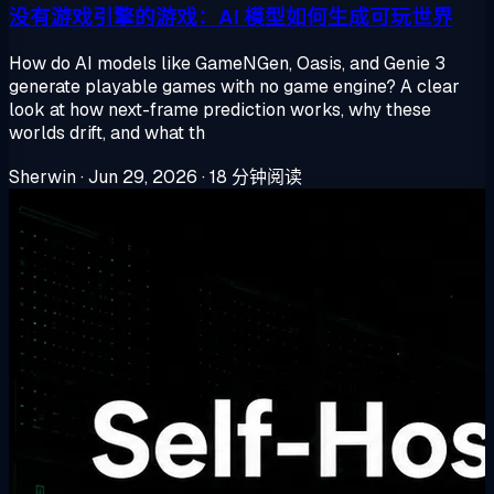
没有游戏引擎的游戏：AI 模型如何生成可玩世界
How do AI models like GameNGen, Oasis, and Genie 3
generate playable games with no game engine? A clear
look at how next-frame prediction works, why these
worlds drift, and what th
Sherwin
·
Jun 29, 2026
·
18 分钟阅读