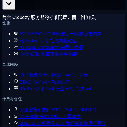
每台 Cloudzy 服务器的标准配置，而非附加项。
性能
AMD EPYC + DDR5
最新一代核心与内存
纯 NVMe 存储
绝无机械硬盘
10 Gbps Bandwidth
高吞吐套餐
KVM 虚拟化
真正的硬件隔离
全球网络
13个地点
北美、欧洲、中东、亚太
DDoS 防护
内置攻击缓解
IPv6 + 专用 IPv4
原生 v6，专属 v4
计费与信任
用加密货币支付
BTC、XMR、USDT 等
14 天退款
全额退款，无需理由
99.95% 正常运行 SLA
我们的正常运行承诺