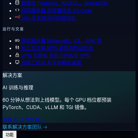
数据库
Postgres、MySQL、MongoDB
代码服务器
浏览器中的 VS Code
n8n
全天候运行的自动化
运行与交易
游戏服务器
Minecraft、CS、ARK 等
外汇与交易
MT5 紧邻你的经纪商
VPN 与隐私
你自己的私有 VPN
远程工作站
永不休眠的桌面
解决方案
AI 训练与推理
60 分钟从想法到上线模型。每个 GPU 档位都预装
PyTorch、CUDA、vLLM 和 TGI 镜像。
查看 AI 工作负载 →
联系解决方案团队 →
功能