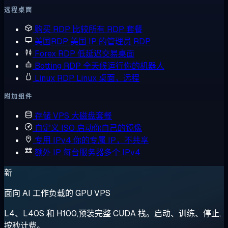
远程桌面
购买 RDP
比较所有 RDP 套餐
美国RDP
美国 IP 的管理员 RDP
Forex RDP
低延迟交易桌面
Botting RDP
全天候运行你的机器人
Linux RDP
Linux 桌面，远程
附加组件
存储 VPS
大磁盘套餐
自定义 ISO
启动你自己的镜像
专用 IPv4
你的专属 IP，不共享
额外 IP
每台服务器多个 IPv4
新
面向 AI 工作负载的 GPU VPS
L4、L40S 和 H100,预装完整 CUDA 栈。启动、训练、停止,
按秒计费。