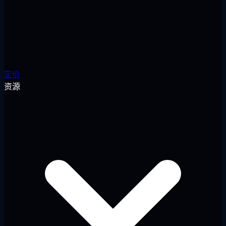
定价
资源