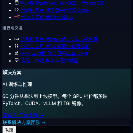
数据库
Postgres、MySQL、MongoDB
代码服务器
浏览器中的 VS Code
n8n
全天候运行的自动化
运行与交易
游戏服务器
Minecraft、CS、ARK 等
外汇与交易
MT5 紧邻你的经纪商
VPN 与隐私
你自己的私有 VPN
远程工作站
永不休眠的桌面
解决方案
AI 训练与推理
60 分钟从想法到上线模型。每个 GPU 档位都预装
PyTorch、CUDA、vLLM 和 TGI 镜像。
查看 AI 工作负载 →
联系解决方案团队 →
功能