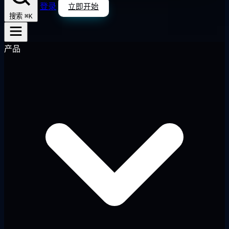
登录
立即开始
⌘K
搜索
产品