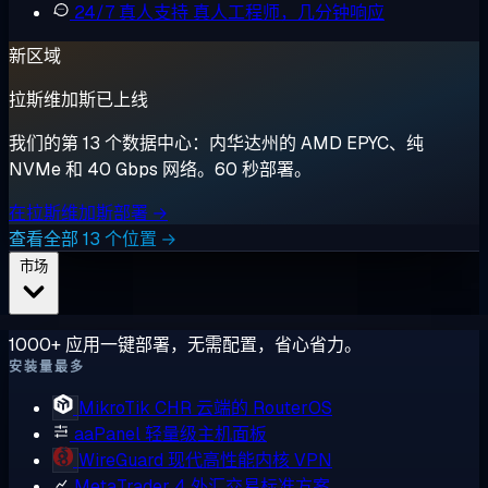
24/7 真人支持
真人工程师，几分钟响应
新区域
拉斯维加斯已上线
我们的第 13 个数据中心：内华达州的 AMD EPYC、纯
NVMe 和 40 Gbps 网络。60 秒部署。
在拉斯维加斯部署 →
查看全部 13 个位置 →
市场
1000+ 应用一键部署，无需配置，省心省力。
安装量最多
MikroTik CHR
云端的 RouterOS
aaPanel
轻量级主机面板
WireGuard
现代高性能内核 VPN
MetaTrader 4
外汇交易标准方案