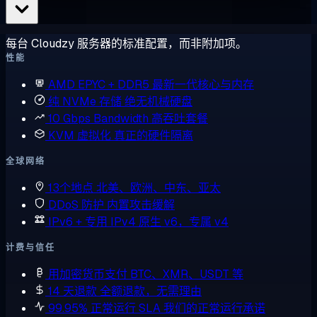
每台 Cloudzy 服务器的标准配置，而非附加项。
性能
AMD EPYC + DDR5
最新一代核心与内存
纯 NVMe 存储
绝无机械硬盘
10 Gbps Bandwidth
高吞吐套餐
KVM 虚拟化
真正的硬件隔离
全球网络
13个地点
北美、欧洲、中东、亚太
DDoS 防护
内置攻击缓解
IPv6 + 专用 IPv4
原生 v6，专属 v4
计费与信任
用加密货币支付
BTC、XMR、USDT 等
14 天退款
全额退款，无需理由
99.95% 正常运行 SLA
我们的正常运行承诺