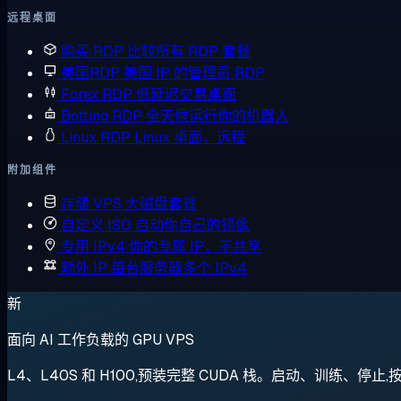
远程桌面
购买 RDP
比较所有 RDP 套餐
美国RDP
美国 IP 的管理员 RDP
Forex RDP
低延迟交易桌面
Botting RDP
全天候运行你的机器人
Linux RDP
Linux 桌面，远程
附加组件
存储 VPS
大磁盘套餐
自定义 ISO
启动你自己的镜像
专用 IPv4
你的专属 IP，不共享
额外 IP
每台服务器多个 IPv4
新
面向 AI 工作负载的 GPU VPS
L4、L40S 和 H100,预装完整 CUDA 栈。启动、训练、停止