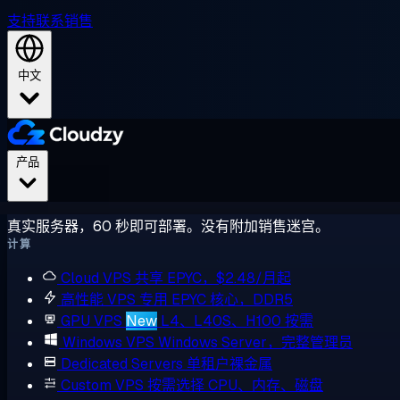
支持
联系销售
中文
产品
真实服务器，60 秒即可部署。没有附加销售迷宫。
计算
Cloud VPS
共享 EPYC，$2.48/月起
高性能 VPS
专用 EPYC 核心，DDR5
GPU VPS
New
L4、L40S、H100 按需
Windows VPS
Windows Server，完整管理员
Dedicated Servers
单租户裸金属
Custom VPS
按需选择 CPU、内存、磁盘