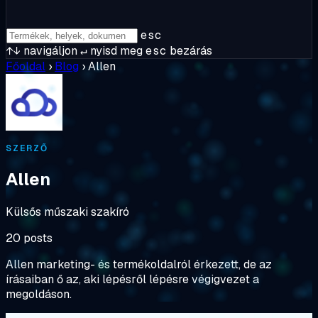
esc
↑↓
navigáljon
↵
nyisd meg
esc
bezárás
Főoldal
›
Blog
›
Allen
SZERZŐ
Allen
Külsős műszaki szakíró
20 posts
Allen marketing- és termékoldalról érkezett, de az
írásaiban ő az, aki lépésről lépésre végigvezet a
megoldáson.