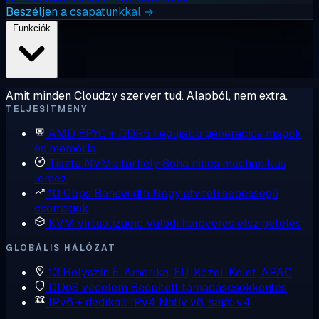
Beszéljen a csapatunkkal →
Funkciók
Amit minden Cloudzy szerver tud. Alapból, nem extra.
TELJESÍTMÉNY
AMD EPYC + DDR5
Legújabb generációs magok
és memória
Tiszta NVMe tárhely
Soha nincs mechanikus
lemez
10 Gbps Bandwidth
Nagy átviteli sebességű
csomagok
KVM virtualizáció
Valódi hardveres elszigetelés
GLOBÁLIS HÁLÓZAT
13 Helyszín
É-Amerika, EU, Közel-Kelet, APAC
DDoS védelem
Beépített támadáscsökkentés
IPv6 + dedikált IPv4
Natív v6, saját v4