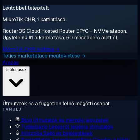
Legtöbbet telepített
MikroTik CHR, 1 kattintással
RouterOS Cloud Hosted Router EPYC + NVMe alapon.
Ügyfeleink #1 alkalmazása. 60 másodperc alatt él.
MikroTik CHR indítása →
Teljes marketplace megtekintése →
Árazás
Erőforrások
Útmutatók és a független felhő mögötti csapat.
TANULJ
Blog
Útmutatók és mérnöki jegyzetek
Tudásbázis
Lépésről lépésre útmutatók
Hírszoba
Sajtó és bejelentések
Szolgáltatók összehasonlítása
Cloudzy a többi