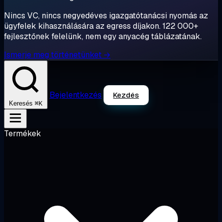
Nincs VC, nincs negyedéves igazgatótanácsi nyomás az
ügyfelek kihasználására az egress díjakon. 122 000+
fejlesztőnek felelünk, nem egy anyacég táblázatának.
Ismerje meg történetünket →
Bejelentkezés
Kezdés
⌘K
Keresés
Termékek