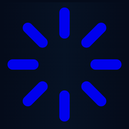
Ugrás a fő tartalomra