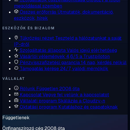
megoldással szemben
Összes erőforrás
Útmutatók, dokumentáció,
eszközök, hírek
ESZKÖZÖK ÉS BIZALOM
Tükrözési nézet
Teszteld a hálózatunkat a saját
IP-dről
Szolgáltatás állapota
Valós idejű elérhetőség
Vásárlói vélemények
4,6/5 a Trustpiloton
Pénzvisszafizetési garancia
14 nap, kérdés nélkül
Támogatás kérése
24/7, valódi mérnökök
VÁLLALAT
Rólunk
Független 2008 óta
Kapcsolat
Vegye fel velünk a kapcsolatot
Vállalati program
Skálázás a Cloudzy-n
Oktatási program
Kutatáshoz és csapatoknak
Függetlenek
Önfinanszírozó cég 2008 óta