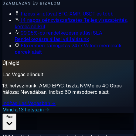
SZÁMLÁZÁS ÉS BIZALOM
Fizess kriptóval
BTC, XMR, USDT és több
14 napos pénzvisszafizetés
Teljes visszatérítés,
kérdés nélkül
99,95%-os rendelkezésre állási SLA
Rendelkezésre állási vállalásunk
Élő emberi támogatás 24/7
Valódi mérnökök,
percek alatt
Új régió
Las Vegas elindult
13. helyszínünk: AMD EPYC, tiszta NVMe és 40 Gbps
hálózat Nevadában. Indítsd 60 másodperc alatt.
Indítás Las Vegasban →
Mind a 13 helyszín →
Piac