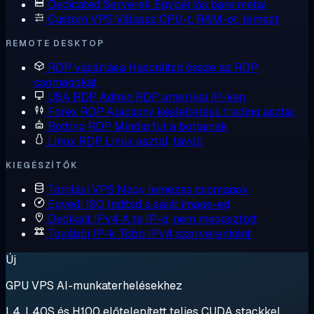
Dedicated Serverek
Egybérlős bare metal
Custom VPS
Válassz CPU-t, RAM-ot, lemezt
REMOTE DESKTOP
RDP vásárlása
Hasonlítsd össze az RDP
csomagokat
USA RDP
Admin RDP amerikai IP-ken
Forex RDP
Alacsony késleltetésű trading asztal
Botting RDP
Mindig fut a botjainak
Linux RDP
Linux asztal, távoli
KIEGÉSZÍTŐK
Tárolási VPS
Nagy lemezes csomagok
Egyedi ISO
Indítsd a saját image-ed
Dedikált IPv4
A te IP-d, nem megosztott
További IP-k
Több IPv4 szerverenként
Új
GPU VPS AI-munkaterhelésekhez
L4, L40S és H100 előtelepített teljes CUDA stackkel.