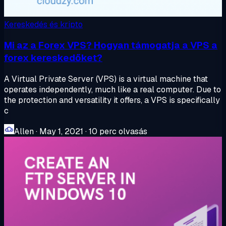
Kereskedés és kripto
Mi az a Forex VPS? Hogyan támogatja a VPS a
forex kereskedőket?
A Virtual Private Server (VPS) is a virtual machine that
operates independently, much like a real computer. Due to
the protection and versatility it offers, a VPS is specifically
c
Allen
·
May 1, 2021
·
10 perc olvasás