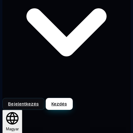
Bejelentkezés
Kezdés
Magyar