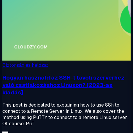
Biztonság és hálózat
Hogyan használd az SSH-t távoli szerverhez
való csatlakozáshoz Linuxon? [2023-as
kiadás]
This post is dedicated to explaining how to use SSh to
connect to a Remote Server in Linux. We also cover the
method using PuTTY to connect to a remote Linux server.
Of course, PuT