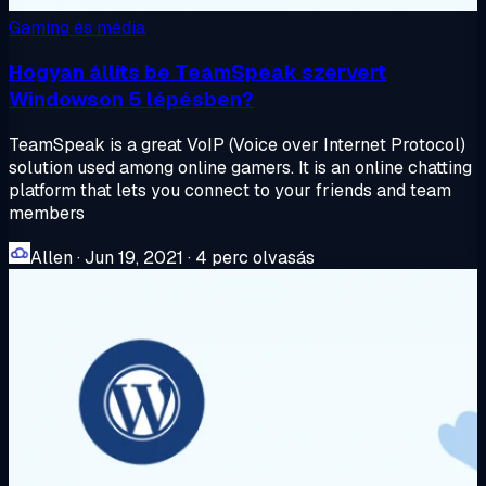
Gaming és média
Hogyan állíts be TeamSpeak szervert
Windowson 5 lépésben?
TeamSpeak is a great VoIP (Voice over Internet Protocol)
solution used among online gamers. It is an online chatting
platform that lets you connect to your friends and team
members
Allen
·
Jun 19, 2021
·
4 perc olvasás