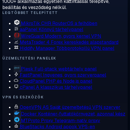
1000+ alkalmazás egyetlen kattintással telepítve,
beállítás és vesződség nélkül.
LEGTÖBBET TELEPÍTETT
MikroTik CHR
RouterOS a felhőben
aaPanel
Könnyű tárhelypanel
WireGuard
Modern, gyors kernel VPN
MetaTrader 4
Forex kereskedés alapstandard
Hiddify Manager
Többprotokollú VPN panel
ÜZEMELTETÉSI PANELEK
Plesk
Full-stack webtárhely panel
FastPanel
Ingyenes, gyors szerverpanel
CloudPanel
PHP és Node.js panel
cPanel
A klasszikus tárhelypanel
VPN ÉS ESZKÖZÖK
OpenVPN AS
Saját üzemeltetésű VPN szerver
Docker
Konténer-futtatókörnyezet, azonnal kész
MTProto Proxy
Telegram-natív proxy
BlueStacks
Android appok VPS-en