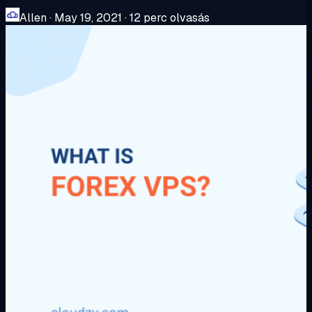
Allen
·
May 19, 2021
·
12 perc olvasás