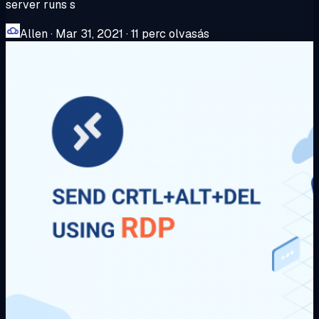
server runs s
Allen
·
Mar 31, 2021
·
11 perc olvasás