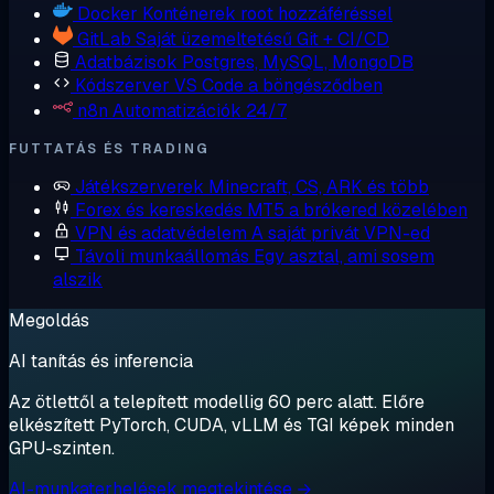
Docker
Konténerek root hozzáféréssel
GitLab
Saját üzemeltetésű Git + CI/CD
Adatbázisok
Postgres, MySQL, MongoDB
Kódszerver
VS Code a böngésződben
n8n
Automatizációk 24/7
FUTTATÁS ÉS TRADING
Játékszerverek
Minecraft, CS, ARK és több
Forex és kereskedés
MT5 a brókered közelében
VPN és adatvédelem
A saját privát VPN-ed
Távoli munkaállomás
Egy asztal, ami sosem
alszik
Megoldás
AI tanítás és inferencia
Az ötlettől a telepített modellig 60 perc alatt. Előre
elkészített PyTorch, CUDA, vLLM és TGI képek minden
GPU-szinten.
AI-munkaterhelések megtekintése →