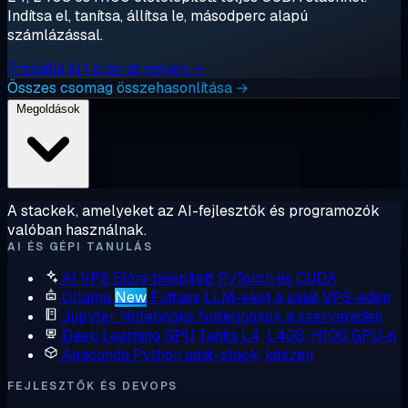
Indítsa el, tanítsa, állítsa le, másodperc alapú
számlázással.
Próbálja ki 1 órán át ingyen →
Összes csomag összehasonlítása →
Megoldások
A stackek, amelyeket az AI-fejlesztők és programozók
valóban használnak.
AI ÉS GÉPI TANULÁS
AI VPS
Előre telepített PyTorch és CUDA
Ollama
New
Futtass LLM-eket a saját VPS-eden
Jupyter Notebooks
Notebookok a szervereden
Deep Learning GPU
Taníts L4, L40S, H100 GPU-n
Anaconda
Python adat-stack, készen
FEJLESZTŐK ÉS DEVOPS