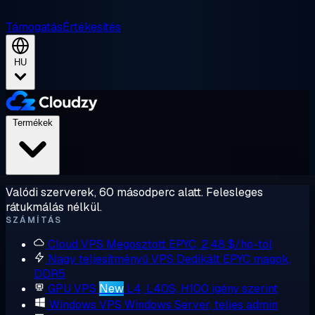
Támogatás
Értékesítés
HU
Termékek
Valódi szerverek, 60 másodperc alatt. Felesleges
rátukmálás nélkül.
SZÁMÍTÁS
Cloud VPS
Megosztott EPYC, 2,48 $/hó-tól
Nagy teljesítményű VPS
Dedikált EPYC magok,
DDR5
GPU VPS
New
L4, L40S, H100 igény szerint
Windows VPS
Windows Server, teljes admin