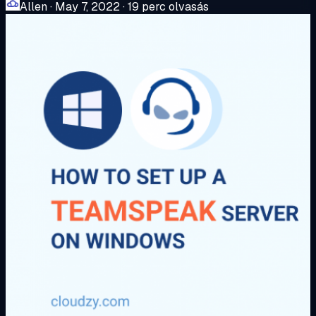
Allen
·
May 7, 2022
·
19 perc olvasás