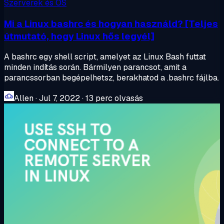
Szerverek és OS
Mi a Linux bashrc és hogyan használd? [Teljes
útmutató, hogy Linux hős legyél]
A bashrc egy shell script, amelyet az Linux Bash futtat
minden indítás során. Bármilyen parancsot, amit a
parancssorban begépelhetsz, berakhatod a .bashrc fájlba.
Allen
·
Jul 7, 2022
·
13 perc olvasás