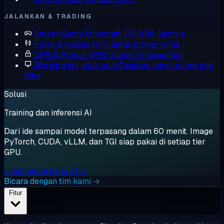
JALANKAN & TRADING
Server Game
Minecraft, CS, ARK, lainnya
Forex & trading
MT5 dekat broker Anda
VPN & Privasi
VPN pribadi Anda sendiri
Workstation jarak jauh
Desktop yang tak pernah
tidur
Solusi
Training dan inferensi AI
Dari ide sampai model terpasang dalam 60 menit. Image
PyTorch, CUDA, vLLM, dan TGI siap pakai di setiap tier
GPU.
Lihat beban kerja AI →
Bicara dengan tim kami →
Fitur