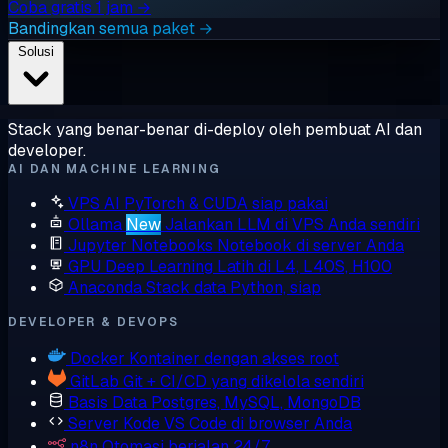
Coba gratis 1 jam →
Bandingkan semua paket →
Solusi
Stack yang benar-benar di-deploy oleh pembuat AI dan
developer.
AI DAN MACHINE LEARNING
VPS AI
PyTorch & CUDA siap pakai
Ollama
New
Jalankan LLM di VPS Anda sendiri
Jupyter Notebooks
Notebook di server Anda
GPU Deep Learning
Latih di L4, L40S, H100
Anaconda
Stack data Python, siap
DEVELOPER & DEVOPS
Docker
Kontainer dengan akses root
GitLab
Git + CI/CD yang dikelola sendiri
Basis Data
Postgres, MySQL, MongoDB
Server Kode
VS Code di browser Anda
n8n
Otomasi berjalan 24/7