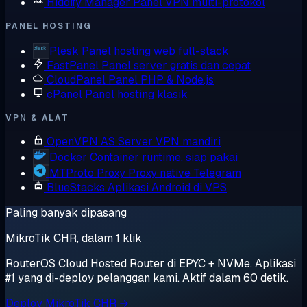
Hiddify Manager
Panel VPN multi-protokol
PANEL HOSTING
Plesk
Panel hosting web full-stack
FastPanel
Panel server gratis dan cepat
CloudPanel
Panel PHP & Node.js
cPanel
Panel hosting klasik
VPN & ALAT
OpenVPN AS
Server VPN mandiri
Docker
Container runtime, siap pakai
MTProto Proxy
Proxy native Telegram
BlueStacks
Aplikasi Android di VPS
Paling banyak dipasang
MikroTik CHR, dalam 1 klik
RouterOS Cloud Hosted Router di EPYC + NVMe. Aplikasi
#1 yang di-deploy pelanggan kami. Aktif dalam 60 detik.
Deploy MikroTik CHR →