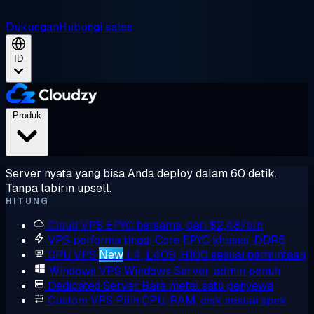
Dukungan
Hubungi sales
ID
Produk
Server nyata yang bisa Anda deploy dalam 60 detik.
Tanpa labirin upsell.
HITUNG
Cloud VPS
EPYC bersama, dari $2,48/bln
VPS performa tinggi
Core EPYC khusus, DDR5
GPU VPS
New
L4, L40S, H100 sesuai permintaan
Windows VPS
Windows Server, admin penuh
Dedicated Server
Bare metal satu penyewa
Custom VPS
Pilih CPU, RAM, disk sesuai spek