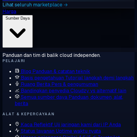
Lihat seluruh marketplace →
Harga
Sumber Daya
Panduan dan tim di balik cloud independen.
PELAJARI
Blog
Panduan & catatan teknik
Basis pengetahuan
Tutorial langkah demi langkah
Ruang Berita
Pers & pengumuman
Bandingkan penyedia
Cloudzy vs alternatif lain
Semua sumber daya
Panduan, dokumen, alat,
berita
ALAT & KEPERCAYAAN
Kaca Reflektif
Uji jaringan kami dari IP Anda
Status layanan
Uptime waktu nyata