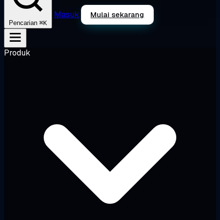
Masuk
Mulai sekarang
⌘K
Pencarian
Produk