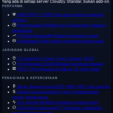
Yang ada di setiap server Cloudzy. Standar, bukan add-on.
PERFORMA
AMD EPYC + DDR5
Core dan memori generasi
terbaru
Penyimpanan NVMe murni
Tanpa disk mekanis,
selamanya
10 Gbps Bandwidth
Paket throughput tinggi
Virtualisasi KVM
Isolasi perangkat keras sejati
JARINGAN GLOBAL
13 Lokasi
NA, Eropa, Timur Tengah, APAC
Perlindungan DDoS
Mitigasi serangan bawaan
IPv6 + IPv4 khusus
v6 native, v4 milik Anda
PENAGIHAN & KEPERCAYAAN
Bayar dengan kripto
BTC, XMR, USDT, dan lainnya
Garansi uang kembali 14 hari
Pengembalian
penuh, tanpa tanya
SLA uptime 99,95%
Komitmen uptime kami
Dukungan manusia 24/7
Engineer sungguhan,