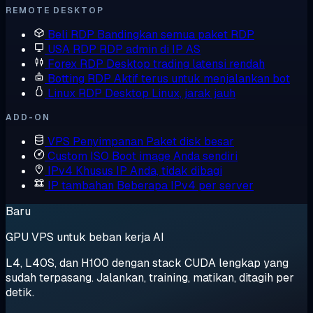
REMOTE DESKTOP
Beli RDP
Bandingkan semua paket RDP
USA RDP
RDP admin di IP AS
Forex RDP
Desktop trading latensi rendah
Botting RDP
Aktif terus untuk menjalankan bot
Linux RDP
Desktop Linux, jarak jauh
ADD-ON
VPS Penyimpanan
Paket disk besar
Custom ISO
Boot image Anda sendiri
IPv4 Khusus
IP Anda, tidak dibagi
IP tambahan
Beberapa IPv4 per server
Baru
GPU VPS untuk beban kerja AI
L4, L40S, dan H100 dengan stack CUDA lengkap yang
sudah terpasang. Jalankan, training, matikan, ditagih per
detik.