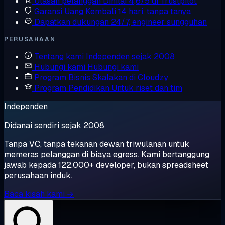
Ulasan pelanggan
Dinilai 4,6/5 di Trustpilot
Garansi Uang Kembali
14 hari, tanpa tanya
Dapatkan dukungan
24/7, engineer sungguhan
PERUSAHAAN
Tentang kami
Independen sejak 2008
Hubungi kami
Hubungi kami
Program Bisnis
Skalakan di Cloudzy
Program Pendidikan
Untuk riset dan tim
Independen
Didanai sendiri sejak 2008
Tanpa VC, tanpa tekanan dewan triwulanan untuk
memeras pelanggan di biaya egress. Kami bertanggung
jawab kepada 122.000+ developer, bukan spreadsheet
perusahaan induk.
Baca kisah kami →