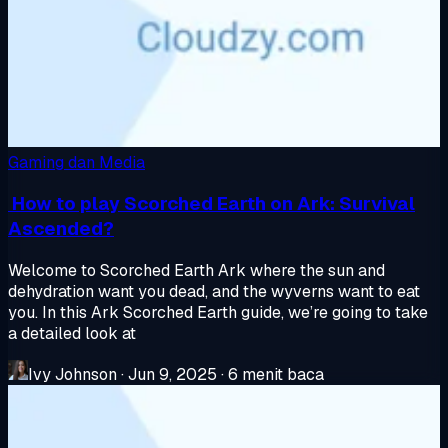
Gaming dan Media
How to play Scorched Earth on Ark: Survival
Ascended?
Welcome to Scorched Earth Ark where the sun and
dehydration want you dead, and the wyverns want to eat
you. In this Ark Scorched Earth guide, we’re going to take
a detailed look at
Ivy Johnson
·
Jun 9, 2025
·
6 menit baca