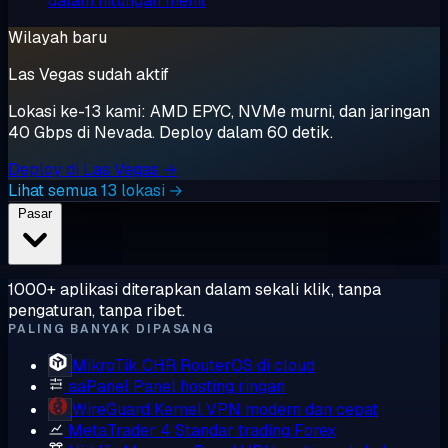
dalam hitungan menit
Wilayah baru
Las Vegas sudah aktif
Lokasi ke-13 kami: AMD EPYC, NVMe murni, dan jaringan
40 Gbps di Nevada. Deploy dalam 60 detik.
Deploy di Las Vegas →
Lihat semua 13 lokasi →
Pasar
1000+ aplikasi diterapkan dalam sekali klik, tanpa
pengaturan, tanpa ribet.
PALING BANYAK DIPASANG
MikroTik CHR
RouterOS di cloud
aaPanel
Panel hosting ringan
WireGuard
Kernel VPN modern dan cepat
MetaTrader 4
Standar trading Forex