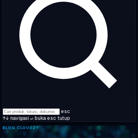
esc
↑↓
navigasi
↵
buka
esc
tutup
BLOG CLOUDZY