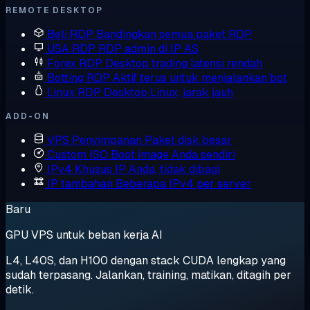
REMOTE DESKTOP
Beli RDP
Bandingkan semua paket RDP
USA RDP
RDP admin di IP AS
Forex RDP
Desktop trading latensi rendah
Botting RDP
Aktif terus untuk menjalankan bot
Linux RDP
Desktop Linux, jarak jauh
ADD-ON
VPS Penyimpanan
Paket disk besar
Custom ISO
Boot image Anda sendiri
IPv4 Khusus
IP Anda, tidak dibagi
IP tambahan
Beberapa IPv4 per server
Baru
GPU VPS untuk beban kerja AI
L4, L40S, dan H100 dengan stack CUDA lengkap yang
sudah terpasang. Jalankan, training, matikan, ditagih per
detik.