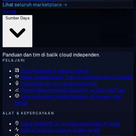
Lihat seluruh marketplace →
Harga
Sumber Daya
Panduan dan tim di balik cloud independen.
PELAJARI
Blog
Panduan & catatan teknik
Basis pengetahuan
Tutorial langkah demi langkah
Ruang Berita
Pers & pengumuman
Bandingkan penyedia
Cloudzy vs alternatif lain
Semua sumber daya
Panduan, dokumen, alat,
berita
ALAT & KEPERCAYAAN
Kaca Reflektif
Uji jaringan kami dari IP Anda
Status layanan
Uptime waktu nyata