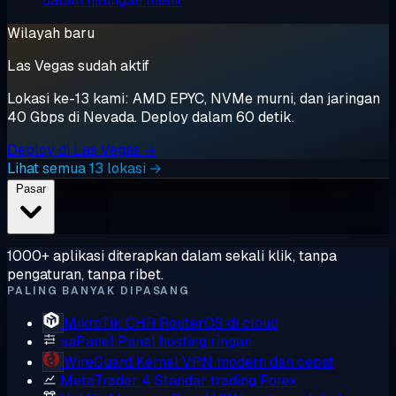
dalam hitungan menit
Wilayah baru
Las Vegas sudah aktif
Lokasi ke-13 kami: AMD EPYC, NVMe murni, dan jaringan
40 Gbps di Nevada. Deploy dalam 60 detik.
Deploy di Las Vegas →
Lihat semua 13 lokasi →
Pasar
1000+ aplikasi diterapkan dalam sekali klik, tanpa
pengaturan, tanpa ribet.
PALING BANYAK DIPASANG
MikroTik CHR
RouterOS di cloud
aaPanel
Panel hosting ringan
WireGuard
Kernel VPN modern dan cepat
MetaTrader 4
Standar trading Forex