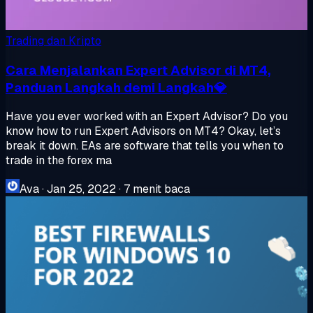
Trading dan Kripto
Cara Menjalankan Expert Advisor di MT4,
Panduan Langkah demi Langkah💎
Have you ever worked with an Expert Advisor? Do you
know how to run Expert Advisors on MT4? Okay, let’s
break it down. EAs are software that tells you when to
trade in the forex ma
Ava
·
Jan 25, 2022
·
7 menit baca