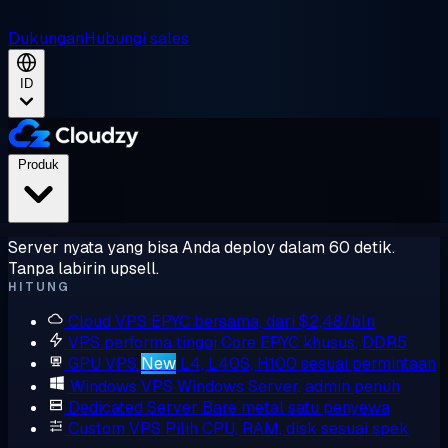
Dukungan
Hubungi sales
ID
Produk
Server nyata yang bisa Anda deploy dalam 60 detik.
Tanpa labirin upsell.
HITUNG
Cloud VPS
EPYC bersama, dari $2,48/bln
VPS performa tinggi
Core EPYC khusus, DDR5
GPU VPS
New
L4, L40S, H100 sesuai permintaan
Windows VPS
Windows Server, admin penuh
Dedicated Server
Bare metal satu penyewa
Custom VPS
Pilih CPU, RAM, disk sesuai spek