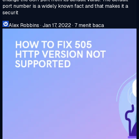
port number is a widely known fact and that makes it a
securit
Alex Robbins
·
Jan 17, 2022
·
7 menit baca