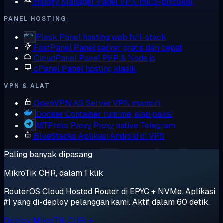
Hiddify Manager
Panel VPN multi-protokol
PANEL HOSTING
Plesk
Panel hosting web full-stack
FastPanel
Panel server gratis dan cepat
CloudPanel
Panel PHP & Node.js
cPanel
Panel hosting klasik
VPN & ALAT
OpenVPN AS
Server VPN mandiri
Docker
Container runtime, siap pakai
MTProto Proxy
Proxy native Telegram
BlueStacks
Aplikasi Android di VPS
Paling banyak dipasang
MikroTik CHR, dalam 1 klik
RouterOS Cloud Hosted Router di EPYC + NVMe. Aplikasi
#1 yang di-deploy pelanggan kami. Aktif dalam 60 detik.
Deploy MikroTik CHR →