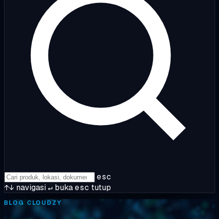
esc
↑↓
navigasi
↵
buka
esc
tutup
BLOG CLOUDZY