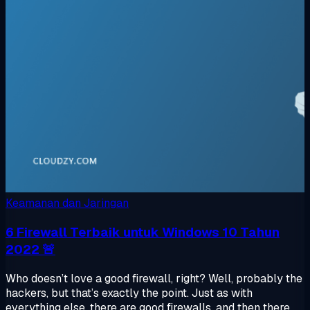
Keamanan dan Jaringan
6 Firewall Terbaik untuk Windows 10 Tahun
2022 🚨
Who doesn’t love a good firewall, right? Well, probably the
hackers, but that’s exactly the point. Just as with
everything else, there are good firewalls, and then there