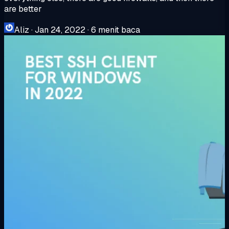
are better
Aliz
·
Jan 24, 2022
·
6 menit baca