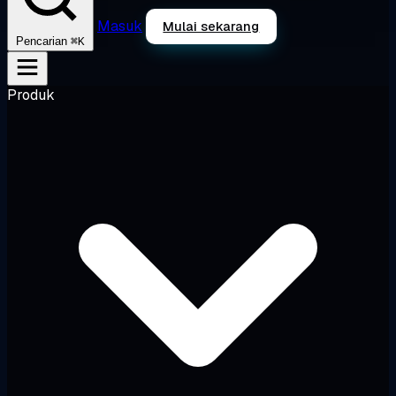
Masuk
Mulai sekarang
⌘K
Pencarian
Produk