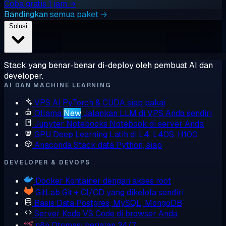
Coba gratis 1 jam →
Bandingkan semua paket →
Solusi
Stack yang benar-benar di-deploy oleh pembuat AI dan
developer.
AI DAN MACHINE LEARNING
VPS AI
PyTorch & CUDA siap pakai
Ollama
New
Jalankan LLM di VPS Anda sendiri
Jupyter Notebooks
Notebook di server Anda
GPU Deep Learning
Latih di L4, L40S, H100
Anaconda
Stack data Python, siap
DEVELOPER & DEVOPS
Docker
Kontainer dengan akses root
GitLab
Git + CI/CD yang dikelola sendiri
Basis Data
Postgres, MySQL, MongoDB
Server Kode
VS Code di browser Anda
n8n
Otomasi berjalan 24/7