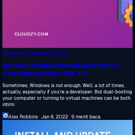
Developer Tools dan DevOps
Mengenal Windows Subsystem for Linux! +
Cara Mengatasi Error WSL 👨‍🔧
Sometimes, Windows is not enough. Well, a lot of times,
actually, especially if you’re a developer. But dual-booting
your computer or turning to virtual machines can be both
intimi
Alex Robbins
·
Jan 8, 2022
·
9 menit baca