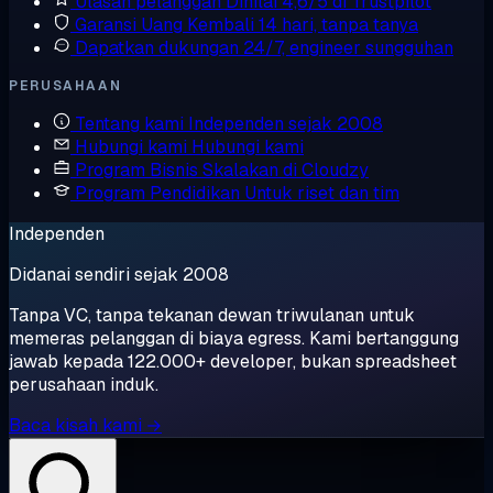
Ulasan pelanggan
Dinilai 4,6/5 di Trustpilot
Garansi Uang Kembali
14 hari, tanpa tanya
Dapatkan dukungan
24/7, engineer sungguhan
PERUSAHAAN
Tentang kami
Independen sejak 2008
Hubungi kami
Hubungi kami
Program Bisnis
Skalakan di Cloudzy
Program Pendidikan
Untuk riset dan tim
Independen
Didanai sendiri sejak 2008
Tanpa VC, tanpa tekanan dewan triwulanan untuk
memeras pelanggan di biaya egress. Kami bertanggung
jawab kepada 122.000+ developer, bukan spreadsheet
perusahaan induk.
Baca kisah kami →