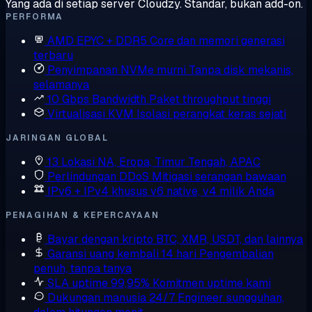
Yang ada di setiap server Cloudzy. Standar, bukan add-on.
PERFORMA
AMD EPYC + DDR5
Core dan memori generasi
terbaru
Penyimpanan NVMe murni
Tanpa disk mekanis,
selamanya
10 Gbps Bandwidth
Paket throughput tinggi
Virtualisasi KVM
Isolasi perangkat keras sejati
JARINGAN GLOBAL
13 Lokasi
NA, Eropa, Timur Tengah, APAC
Perlindungan DDoS
Mitigasi serangan bawaan
IPv6 + IPv4 khusus
v6 native, v4 milik Anda
PENAGIHAN & KEPERCAYAAN
Bayar dengan kripto
BTC, XMR, USDT, dan lainnya
Garansi uang kembali 14 hari
Pengembalian
penuh, tanpa tanya
SLA uptime 99,95%
Komitmen uptime kami
Dukungan manusia 24/7
Engineer sungguhan,