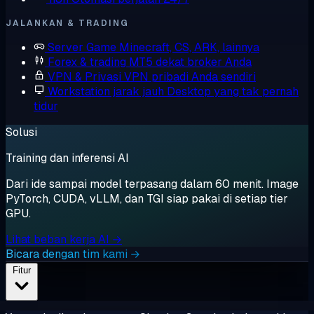
JALANKAN & TRADING
Server Game
Minecraft, CS, ARK, lainnya
Forex & trading
MT5 dekat broker Anda
VPN & Privasi
VPN pribadi Anda sendiri
Workstation jarak jauh
Desktop yang tak pernah
tidur
Solusi
Training dan inferensi AI
Dari ide sampai model terpasang dalam 60 menit. Image
PyTorch, CUDA, vLLM, dan TGI siap pakai di setiap tier
GPU.
Lihat beban kerja AI →
Bicara dengan tim kami →
Fitur