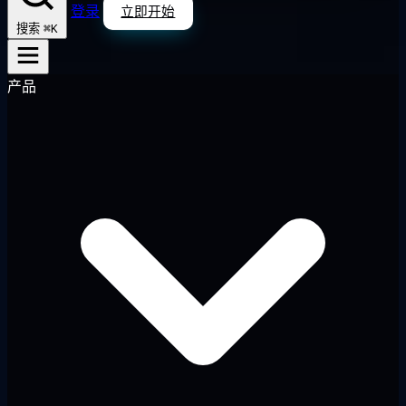
登录
立即开始
⌘K
搜索
产品