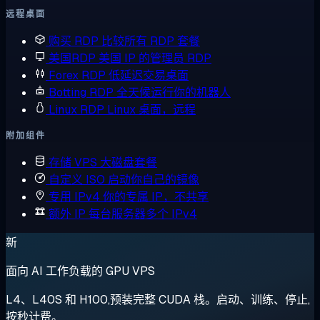
远程桌面
购买 RDP
比较所有 RDP 套餐
美国RDP
美国 IP 的管理员 RDP
Forex RDP
低延迟交易桌面
Botting RDP
全天候运行你的机器人
Linux RDP
Linux 桌面，远程
附加组件
存储 VPS
大磁盘套餐
自定义 ISO
启动你自己的镜像
专用 IPv4
你的专属 IP，不共享
额外 IP
每台服务器多个 IPv4
新
面向 AI 工作负载的 GPU VPS
L4、L40S 和 H100,预装完整 CUDA 栈。启动、训练、停止,
按秒计费。