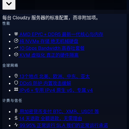
每台 Cloudzy 服务器的标准配置，而非附加项。
性能
AMD EPYC + DDR5
最新一代核心与内存
纯 NVMe 存储
绝无机械硬盘
10 Gbps Bandwidth
高吞吐套餐
KVM 虚拟化
真正的硬件隔离
全球网络
13个地点
北美、欧洲、中东、亚太
DDoS 防护
内置攻击缓解
IPv6 + 专用 IPv4
原生 v6，专属 v4
计费与信任
用加密货币支付
BTC、XMR、USDT 等
14 天退款
全额退款，无需理由
99.95% 正常运行 SLA
我们的正常运行承诺