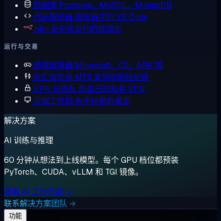
数据库
Postgres、MySQL、MongoDB
代码服务器
浏览器中的 VS Code
n8n
全天候运行的自动化
运行与交易
游戏服务器
Minecraft、CS、ARK 等
外汇与交易
MT5 紧邻你的经纪商
VPN 与隐私
你自己的私有 VPN
远程工作站
永不休眠的桌面
解决方案
AI 训练与推理
60 分钟从想法到上线模型。每个 GPU 档位都预装
PyTorch、CUDA、vLLM 和 TGI 镜像。
查看 AI 工作负载 →
联系解决方案团队 →
功能