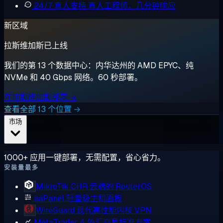
24/7 真人支持
真人工程师，几分钟响应
新区域
拉斯维加斯已上线
我们的第 13 个数据中心：内华达州的 AMD EPYC、纯
NVMe 和 40 Gbps 网络。60 秒部署。
在拉斯维加斯部署 →
查看全部 13 个位置 →
市场
1000+ 应用一键部署，无需配置，省心省力。
安装量最多
MikroTik CHR
云端的 RouterOS
aaPanel
轻量级主机面板
WireGuard
现代高性能内核 VPN
MetaTrader 4
外汇交易标准方案