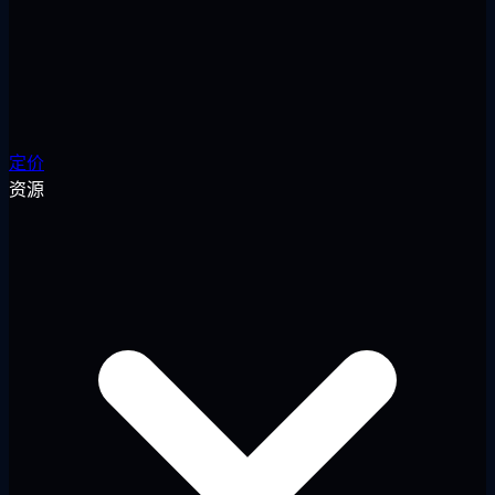
定价
资源