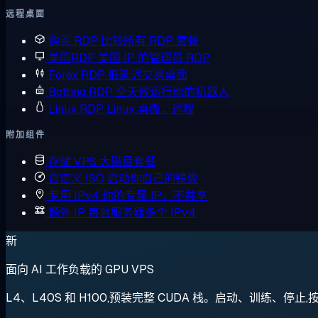
远程桌面
购买 RDP
比较所有 RDP 套餐
美国RDP
美国 IP 的管理员 RDP
Forex RDP
低延迟交易桌面
Botting RDP
全天候运行你的机器人
Linux RDP
Linux 桌面，远程
附加组件
存储 VPS
大磁盘套餐
自定义 ISO
启动你自己的镜像
专用 IPv4
你的专属 IP，不共享
额外 IP
每台服务器多个 IPv4
新
面向 AI 工作负载的 GPU VPS
L4、L40S 和 H100,预装完整 CUDA 栈。启动、训练、停止