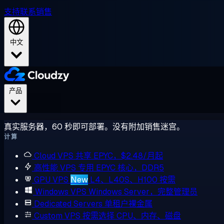
支持
联系销售
中文
产品
真实服务器，60 秒即可部署。没有附加销售迷宫。
计算
Cloud VPS
共享 EPYC，$2.48/月起
高性能 VPS
专用 EPYC 核心，DDR5
GPU VPS
New
L4、L40S、H100 按需
Windows VPS
Windows Server，完整管理员
Dedicated Servers
单租户裸金属
Custom VPS
按需选择 CPU、内存、磁盘