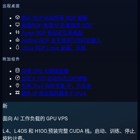
远程桌面
购买 RDP
比较所有 RDP 套餐
美国RDP
美国 IP 的管理员 RDP
Forex RDP
低延迟交易桌面
Botting RDP
全天候运行你的机器人
Linux RDP
Linux 桌面，远程
附加组件
存储 VPS
大磁盘套餐
自定义 ISO
启动你自己的镜像
专用 IPv4
你的专属 IP，不共享
额外 IP
每台服务器多个 IPv4
新
面向 AI 工作负载的 GPU VPS
L4、L40S 和 H100,预装完整 CUDA 栈。启动、训练、停止,
按秒计费。