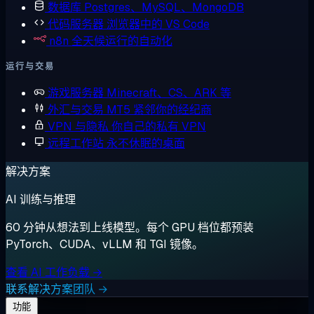
数据库
Postgres、MySQL、MongoDB
代码服务器
浏览器中的 VS Code
n8n
全天候运行的自动化
运行与交易
游戏服务器
Minecraft、CS、ARK 等
外汇与交易
MT5 紧邻你的经纪商
VPN 与隐私
你自己的私有 VPN
远程工作站
永不休眠的桌面
解决方案
AI 训练与推理
60 分钟从想法到上线模型。每个 GPU 档位都预装
PyTorch、CUDA、vLLM 和 TGI 镜像。
查看 AI 工作负载 →
联系解决方案团队 →
功能