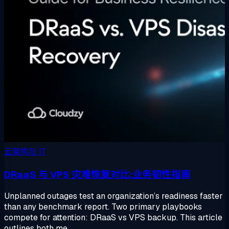
云架构与 IT
DRaaS 与 VPS 灾难恢复对比:业务韧性指南
Unplanned outages test an organization’s readiness faster
than any benchmark report. Two primary playbooks
compete for attention: DRaaS vs VPS backup. This article
outlines both me