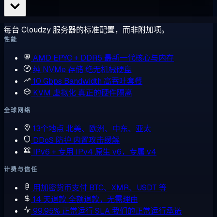
每台 Cloudzy 服务器的标准配置，而非附加项。
性能
AMD EPYC + DDR5
最新一代核心与内存
纯 NVMe 存储
绝无机械硬盘
10 Gbps Bandwidth
高吞吐套餐
KVM 虚拟化
真正的硬件隔离
全球网络
13个地点
北美、欧洲、中东、亚太
DDoS 防护
内置攻击缓解
IPv6 + 专用 IPv4
原生 v6，专属 v4
计费与信任
用加密货币支付
BTC、XMR、USDT 等
14 天退款
全额退款，无需理由
99.95% 正常运行 SLA
我们的正常运行承诺