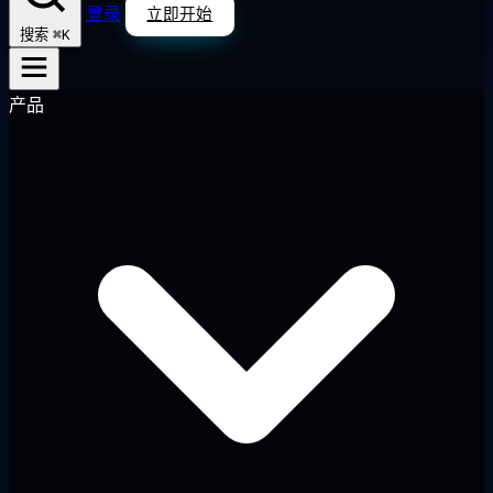
登录
立即开始
⌘K
搜索
产品