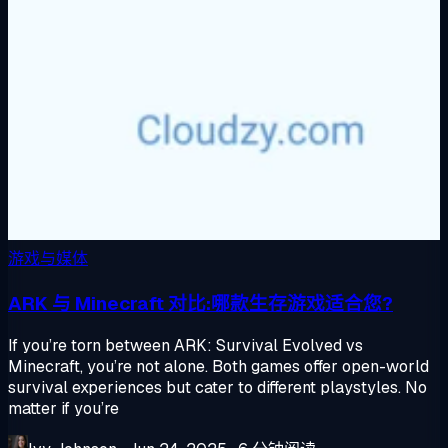
游戏与媒体
ARK 与 Minecraft 对比:哪款生存游戏适合您?
If you’re torn between ARK: Survival Evolved vs
Minecraft, you’re not alone. Both games offer open-world
survival experiences but cater to different playstyles. No
matter if you’re