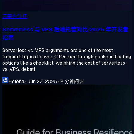
云架构与 IT
Serverless 与 VPS 后端托管对比:2025 年开发者
指南
Serverless vs. VPS arguments are one of the most
frequent topics I cover. CTOs run through backend hosting
options like a checklist, weighing the cost of serverless
vs. VPS, debati
Helena
·
Jun 23, 2025
·
8 分钟阅读