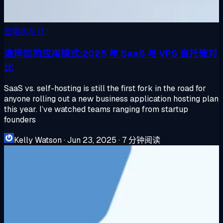
云架构与 IT
选择您的应用模式:2025 年 SaaS 与 VPS 自托管对
比
SaaS vs. self-hosting is still the first fork in the road for
anyone rolling out a new business application hosting plan
this year. I’ve watched teams ranging from startup
founders
Kelly Watson
·
Jun 23, 2025
·
7 分钟阅读