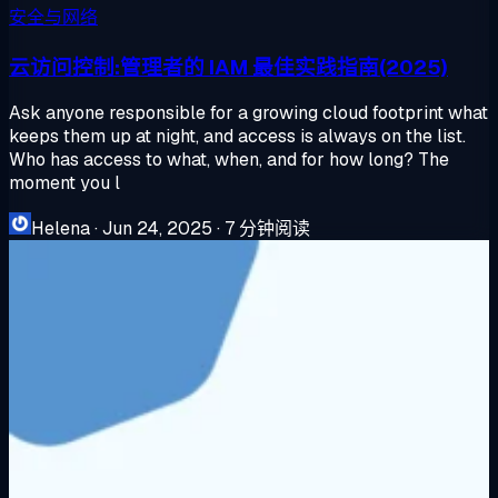
安全与网络
云访问控制:管理者的 IAM 最佳实践指南(2025)
Ask anyone responsible for a growing cloud footprint what
keeps them up at night, and access is always on the list.
Who has access to what, when, and for how long? The
moment you l
Helena
·
Jun 24, 2025
·
7 分钟阅读