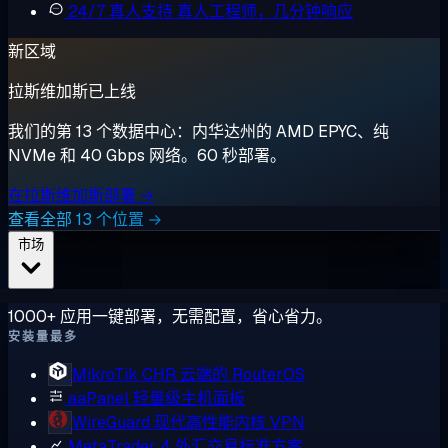
24/7 真人支持
真人工程师，几分钟响应
新区域
拉斯维加斯已上线
我们的第 13 个数据中心：内华达州的 AMD EPYC、纯
NVMe 和 40 Gbps 网络。60 秒部署。
在拉斯维加斯部署 →
查看全部 13 个位置 →
市场
1000+ 应用一键部署，无需配置，省心省力。
安装量最多
MikroTik CHR
云端的 RouterOS
aaPanel
轻量级主机面板
WireGuard
现代高性能内核 VPN
MetaTrader 4
外汇交易标准方案