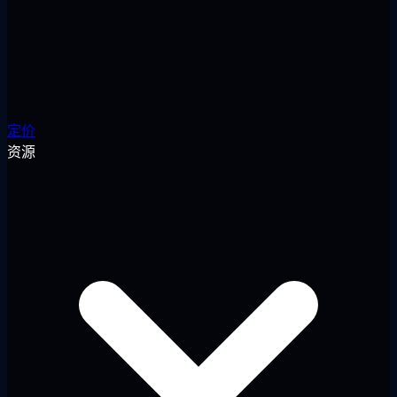
定价
资源