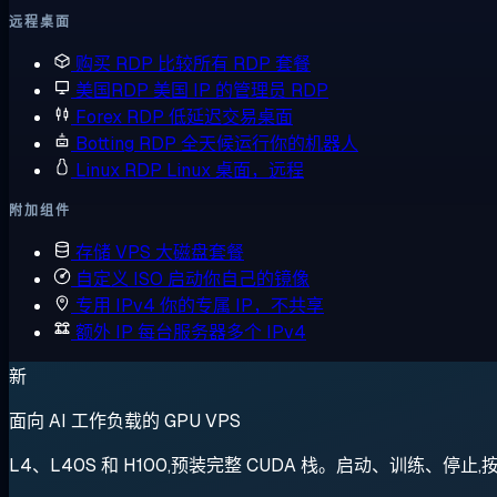
远程桌面
购买 RDP
比较所有 RDP 套餐
美国RDP
美国 IP 的管理员 RDP
Forex RDP
低延迟交易桌面
Botting RDP
全天候运行你的机器人
Linux RDP
Linux 桌面，远程
附加组件
存储 VPS
大磁盘套餐
自定义 ISO
启动你自己的镜像
专用 IPv4
你的专属 IP，不共享
额外 IP
每台服务器多个 IPv4
新
面向 AI 工作负载的 GPU VPS
L4、L40S 和 H100,预装完整 CUDA 栈。启动、训练、停止