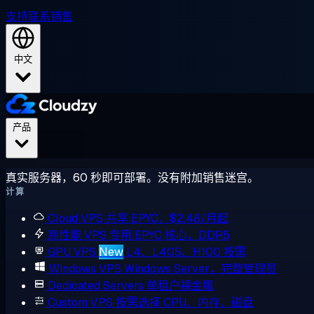
支持
联系销售
中文
产品
真实服务器，60 秒即可部署。没有附加销售迷宫。
计算
Cloud VPS
共享 EPYC，$2.48/月起
高性能 VPS
专用 EPYC 核心，DDR5
GPU VPS
New
L4、L40S、H100 按需
Windows VPS
Windows Server，完整管理员
Dedicated Servers
单租户裸金属
Custom VPS
按需选择 CPU、内存、磁盘