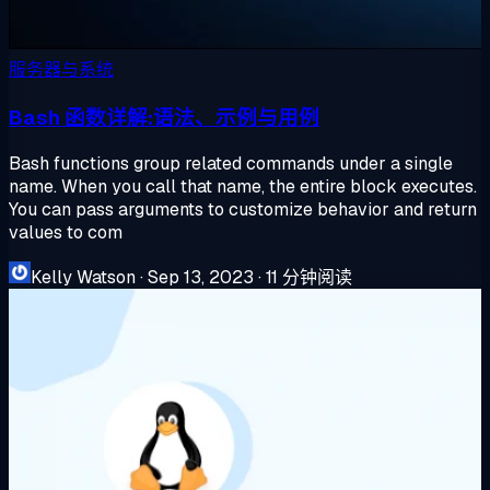
服务器与系统
Bash 函数详解:语法、示例与用例
Bash functions group related commands under a single
name. When you call that name, the entire block executes.
You can pass arguments to customize behavior and return
values to com
Kelly Watson
·
Sep 13, 2023
·
11 分钟阅读