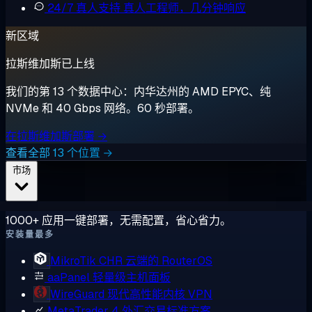
24/7 真人支持
真人工程师，几分钟响应
新区域
拉斯维加斯已上线
我们的第 13 个数据中心：内华达州的 AMD EPYC、纯
NVMe 和 40 Gbps 网络。60 秒部署。
在拉斯维加斯部署 →
查看全部 13 个位置 →
市场
1000+ 应用一键部署，无需配置，省心省力。
安装量最多
MikroTik CHR
云端的 RouterOS
aaPanel
轻量级主机面板
WireGuard
现代高性能内核 VPN
MetaTrader 4
外汇交易标准方案