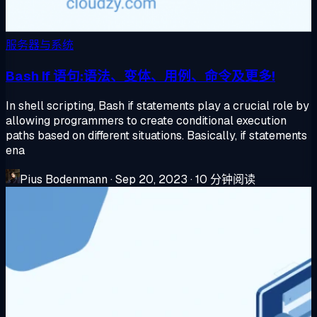
服务器与系统
Bash If 语句:语法、变体、用例、命令及更多!
In shell scripting, Bash if statements play a crucial role by
allowing programmers to create conditional execution
paths based on different situations. Basically, if statements
ena
Pius Bodenmann
·
Sep 20, 2023
·
10 分钟阅读