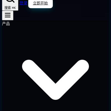
登录
立即开始
⌘K
搜索
产品