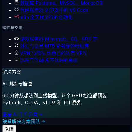
数据库
Postgres、MySQL、MongoDB
代码服务器
浏览器中的 VS Code
n8n
全天候运行的自动化
运行与交易
游戏服务器
Minecraft、CS、ARK 等
外汇与交易
MT5 紧邻你的经纪商
VPN 与隐私
你自己的私有 VPN
远程工作站
永不休眠的桌面
解决方案
AI 训练与推理
60 分钟从想法到上线模型。每个 GPU 档位都预装
PyTorch、CUDA、vLLM 和 TGI 镜像。
查看 AI 工作负载 →
联系解决方案团队 →
功能