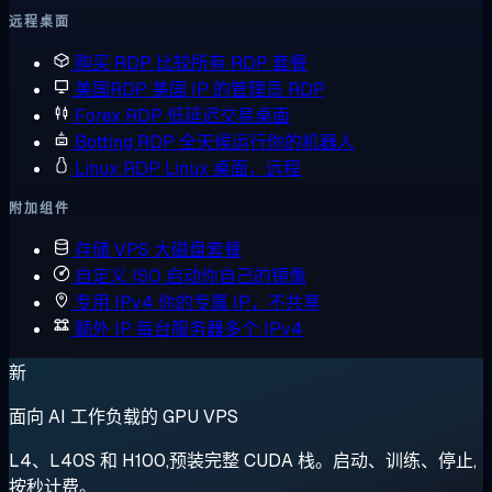
远程桌面
购买 RDP
比较所有 RDP 套餐
美国RDP
美国 IP 的管理员 RDP
Forex RDP
低延迟交易桌面
Botting RDP
全天候运行你的机器人
Linux RDP
Linux 桌面，远程
附加组件
存储 VPS
大磁盘套餐
自定义 ISO
启动你自己的镜像
专用 IPv4
你的专属 IP，不共享
额外 IP
每台服务器多个 IPv4
新
面向 AI 工作负载的 GPU VPS
L4、L40S 和 H100,预装完整 CUDA 栈。启动、训练、停止,
按秒计费。