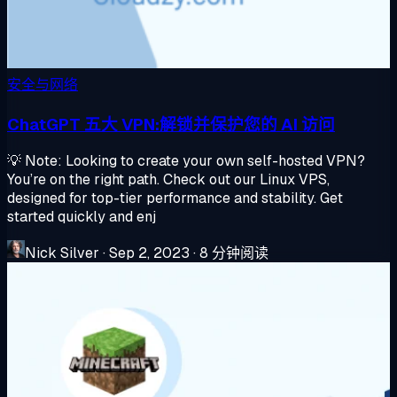
安全与网络
ChatGPT 五大 VPN:解锁并保护您的 AI 访问
💡 Note: Looking to create your own self-hosted VPN?
You’re on the right path. Check out our Linux VPS,
designed for top-tier performance and stability. Get
started quickly and enj
Nick Silver
·
Sep 2, 2023
·
8 分钟阅读