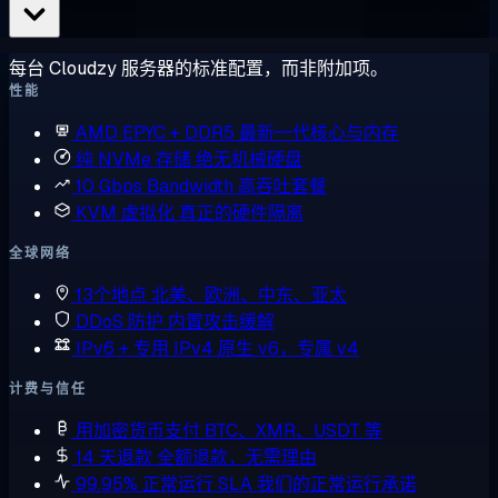
每台 Cloudzy 服务器的标准配置，而非附加项。
性能
AMD EPYC + DDR5
最新一代核心与内存
纯 NVMe 存储
绝无机械硬盘
10 Gbps Bandwidth
高吞吐套餐
KVM 虚拟化
真正的硬件隔离
全球网络
13个地点
北美、欧洲、中东、亚太
DDoS 防护
内置攻击缓解
IPv6 + 专用 IPv4
原生 v6，专属 v4
计费与信任
用加密货币支付
BTC、XMR、USDT 等
14 天退款
全额退款，无需理由
99.95% 正常运行 SLA
我们的正常运行承诺