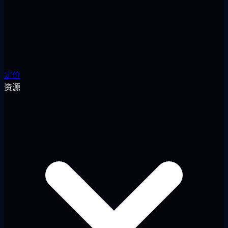
定价
资源