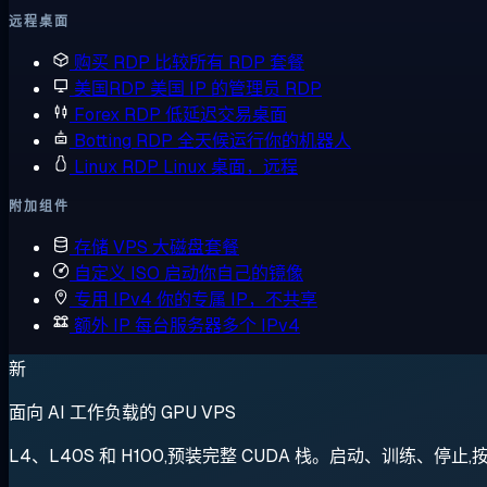
远程桌面
购买 RDP
比较所有 RDP 套餐
美国RDP
美国 IP 的管理员 RDP
Forex RDP
低延迟交易桌面
Botting RDP
全天候运行你的机器人
Linux RDP
Linux 桌面，远程
附加组件
存储 VPS
大磁盘套餐
自定义 ISO
启动你自己的镜像
专用 IPv4
你的专属 IP，不共享
额外 IP
每台服务器多个 IPv4
新
面向 AI 工作负载的 GPU VPS
L4、L40S 和 H100,预装完整 CUDA 栈。启动、训练、停止