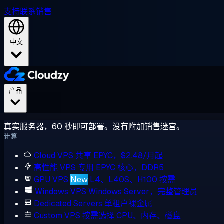
支持
联系销售
中文
产品
真实服务器，60 秒即可部署。没有附加销售迷宫。
计算
Cloud VPS
共享 EPYC，$2.48/月起
高性能 VPS
专用 EPYC 核心，DDR5
GPU VPS
New
L4、L40S、H100 按需
Windows VPS
Windows Server，完整管理员
Dedicated Servers
单租户裸金属
Custom VPS
按需选择 CPU、内存、磁盘