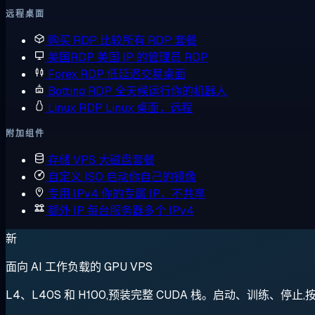
远程桌面
购买 RDP
比较所有 RDP 套餐
美国RDP
美国 IP 的管理员 RDP
Forex RDP
低延迟交易桌面
Botting RDP
全天候运行你的机器人
Linux RDP
Linux 桌面，远程
附加组件
存储 VPS
大磁盘套餐
自定义 ISO
启动你自己的镜像
专用 IPv4
你的专属 IP，不共享
额外 IP
每台服务器多个 IPv4
新
面向 AI 工作负载的 GPU VPS
L4、L40S 和 H100,预装完整 CUDA 栈。启动、训练、停止