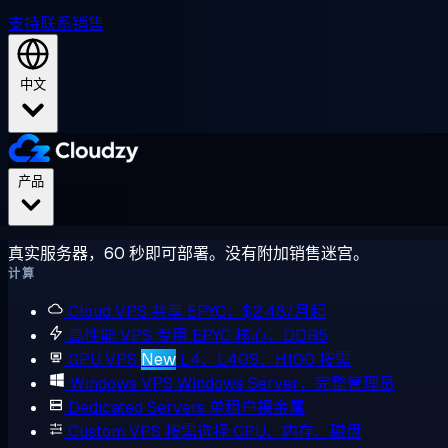
支持
联系销售
中文
产品
真实服务器，60 秒即可部署。没有附加销售迷宫。
计算
Cloud VPS
共享 EPYC，$2.48/月起
高性能 VPS
专用 EPYC 核心，DDR5
GPU VPS
New
L4、L40S、H100 按需
Windows VPS
Windows Server，完整管理员
Dedicated Servers
单租户裸金属
Custom VPS
按需选择 CPU、内存、磁盘