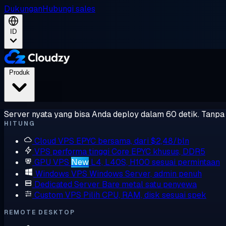
Dukungan
Hubungi sales
ID
Produk
Server nyata yang bisa Anda deploy dalam 60 detik. Tanpa l
HITUNG
Cloud VPS
EPYC bersama, dari $2,48/bln
VPS performa tinggi
Core EPYC khusus, DDR5
GPU VPS
New
L4, L40S, H100 sesuai permintaan
Windows VPS
Windows Server, admin penuh
Dedicated Server
Bare metal satu penyewa
Custom VPS
Pilih CPU, RAM, disk sesuai spek
REMOTE DESKTOP