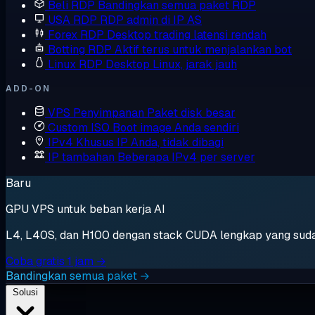
Beli RDP
Bandingkan semua paket RDP
USA RDP
RDP admin di IP AS
Forex RDP
Desktop trading latensi rendah
Botting RDP
Aktif terus untuk menjalankan bot
Linux RDP
Desktop Linux, jarak jauh
ADD-ON
VPS Penyimpanan
Paket disk besar
Custom ISO
Boot image Anda sendiri
IPv4 Khusus
IP Anda, tidak dibagi
IP tambahan
Beberapa IPv4 per server
Baru
GPU VPS untuk beban kerja AI
L4, L40S, dan H100 dengan stack CUDA lengkap yang sudah t
Coba gratis 1 jam →
Bandingkan semua paket →
Solusi