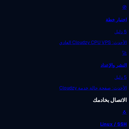
يار خطة
Cloudzy CPU VP العادي
شر والإعداد
حدث: صفحة حالة خدمة Cloudzy
اتصال بخادمك
Linux / S