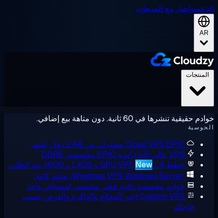
عم
تواصل مع المبيعات
A
لمنتجات
حقيقية تنشرها في 60 ثانية. دون متاهة بيع إضافي.
وسبة
EPYC مشترك، من 2.48 دولار/شهر
Cloud VPS
VPS عالي الأداء
أنوية EPYC مخصصة، DDR5
خطط GPU VPS
L4 و L40S و H100 عند الطلب
New
Windows Server، تحكم كامل
Windows VPS
خوادم مخصصة
خادم فعلي مخصص لمستأجر واحد
Custom VPS
اختر المعالج والذاكرة والقرص حسب
حاجتك