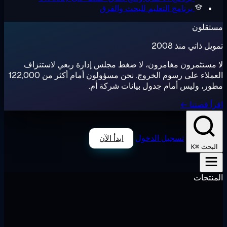
برنامج التعليم
للبحث والفرق
تقلون
ل ذاتي منذ 2008
مستثمرون مغامرون، لا ضغط مجلس إدارة ربعي لاستنزاف
العملاء على رسوم الخروج. نحن مسؤولون أمام أكثر من 122,000
ر، وليس أمام جدول بيانات شركة أم.
أ قصتنا ←
تسجيل الدخول
ابدأ الآن
⌘K
لبحث
نتجات