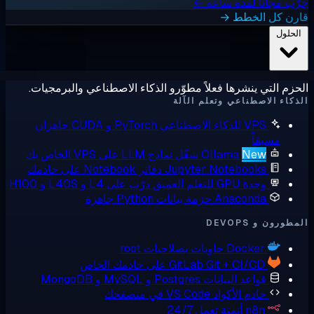
ب مجانًا لمدة ساعة ←
رن كل الخطط →
لحلول
زم التي ينشرها فعلاً مطوّرو الذكاء الاصطناعي والبرمجيات.
كاء الاصطناعي وتعلم الآلة
VPS للذكاء الاصطناعي
PyTorch و CUDA جاهزان
مسبقاً
New
Ollama
شغّل نماذج LLM على VPS الخاص بك
Jupyter Notebooks
دفاتر Notebook على خادمك
وحدة GPU للتعلم العميق
درّب على L4 و L40S و H100
Anaconda
حزمة بيانات Python جاهزة
ورون و DEVOPS
Docker
حاويات بصلاحيات root
Git + CI/CD على خادمك الخاص
GitLab
قواعد البيانات
Postgres و MySQL و MongoDB
خادم الأكواد
VS Code في متصفحك
n8n
أتمتة تعمل 24/7