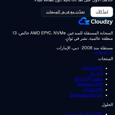
ابدأ الآن
تحدّث مع فريق المبيعات
حابة المستقلة للمبدعين.
AMD EPYC، NVMe خالص، 13
قة عالمية، نشر في ثوانٍ.
منذ 2008 · دبي، الإمارات
نتجات
Cloud VPS
أداء عالٍ
خطط GPU VPS
Windows VPS
Linux VPS
Dedicated Server
لول
VPS للذكاء الاصطناعي