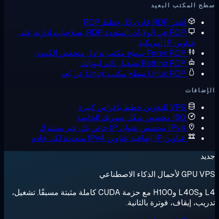
 المكتب البعيد
اشترِ RDP
قارن كل خطط RDP
RDP في الولايات المتحدة
RDP بصلاحيات إدارية على
عناوين IP أمريكية
Forex RDP
سطح مكتب تداول منخفض الكمون
Botting RDP
تشغيل دائم لبوتاتك
Linux RDP
سطح مكتب Linux عن بُعد
ضافات
VPS للتخزين
خطط بأقراص كبيرة
ISO مخصص
شغّل صورتك الخاصة
IPv4 مخصص
عنوان IP خاص بك، غير مشترك
عناوين IP إضافية
عناوين IPv4 متعددة لكل خادم
د
لأحمال الذكاء الاصطناعي
L4 وL40S وH100 مع حزمة CUDA كاملة مثبتة مسبقًا. تشغيل،
يب، إيقاف، فوترة بالثانية.