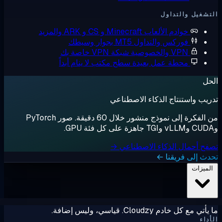
شغيل والتداول
خوادم الألعاب
Minecraft و CS و ARK والمزيد
فوركس والتداول
MT5 بجوار وسيطك
VPN والخصوصية
شبكة VPN خاصة بك
محطة عمل بعيدة
سطح مكتب لا ينام أبداً
ل
يب واستنتاج الذكاء الاصطناعي
من الفكرة إلى نموذج منشور خلال 60 دقيقة. صور PyTorch
ح أحمال الذكاء الاصطناعي →
ث إلى فريقنا ←
لميزات
ي مع كل خادم Cloudzy. قياسي، وليس إضافة.
داء