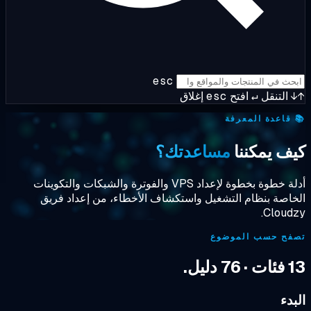
esc
التنقل
↵
افتح
esc
إغلاق
قاعدة المعرفة
ف يمكننا
مساعدتك؟
أدلة خطوة بخطوة لإعداد VPS والفوترة والشبكات والتكوينات
اصة بنظام التشغيل واستكشاف الأخطاء، من إعداد فريق
Cloud
فح حسب الموضوع
 دليل.
دء