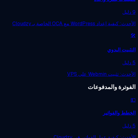
 كيفية إعداد WordPress مع OCA الخاصة بـ Cloudzy
ثبيت اليدوي
ث: تثبيت Webmin على VPS
فوترة والمدفوعات
طط والفواتير
حدث: كيفية عمل الفواتير في Cloudzy