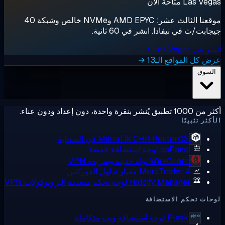
Las  متاحة الآن
موقعنا الثالث عشر: AMD EPYC وNVMe خالص وشبكة 40
ابت/ث في نيفادا. انشر في 60 ثانية.
ي Las Vegas →
 كل المواقع الـ13 →
لسوق
ق يُنشر بنقرة واحدة، دون إعداد ودون عناء.
كثر تثبيتًا
RouterOS في السحابة
MikroTik CHR
aaPanel
لوحة استضافة خفيفة
WireGuard
نواة حديثة وسريعة VPN
MetaTrader 4
معيار تداول الفوركس
Hiddify Manager
لوحة تحكم متعددة البروتوكولات VPN
ات تحكم الاستضافة
Plesk
لوحة استضافة ويب متكاملة