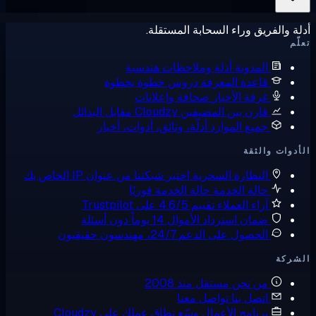
ة والفريق وراء السحابة المستقلة.
ّم
المدونة
أدلة وملاحظات هندسية
قاعدة المعرفة
دروس خطوة بخطوة
غرفة الأخبار
صحافة وإعلانات
قارن بين المضيفين
Cloudzy مقابل البدائل
جميع الموارد
أدلّة، وثائق، أدوات، أخبار
دوات والثقة
النظارة السحرية
اختبر شبكتنا من عنوان IP الخاص بك
حالة الخدمة
حالة الخدمة فوريًا
آراء العملاء
تقييم 4.6/5 على Trustpilot
ضمان استرداد الأموال
14 يوماً دون أسئلة
الحصول على الدعم
24/7، مهندسون حقيقيون
شركة
من نحن
مستقل منذ 2008
اتصل بنا
تواصل معنا
برنامج الأعمال
وسّع نطاق عملك على Cloudzy