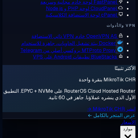
FastPanel
لوحة خادم مجانية وسريعة
CloudPanel
لوحة PHP و Node.js
cPanel
لوحة الاستضافة الكلاسيكية
أدوات
OpenVPN AS
خادم VPN ذاتي الاستضافة
Docker
بيئة تشغيل الحاويات، جاهزة للاستخدام
MTProto Proxy
بروكسي أصلي من Telegram
BlueStacks
تطبيقات Android على VPS
ثر تثبيتًا
MikroTik بنقرة واحدة
RouterOS Cloud Hosted Router على EPYC + NVMe. التطبيق
ل الذي ينشره عملاؤنا. جاهز في 60 ثانية.
MikroTik →
 المتجر بالكامل ←
سعار
وارد