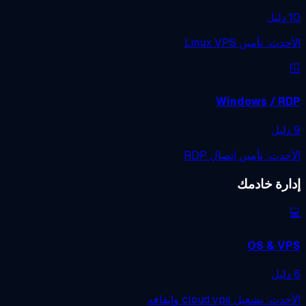
دث: تأمين Linux VPS
Windows / R
حدث: تأمين اتصال RDP
ارة خادمك
OS & V
ث: تشغيل cloud vps وإيقافه