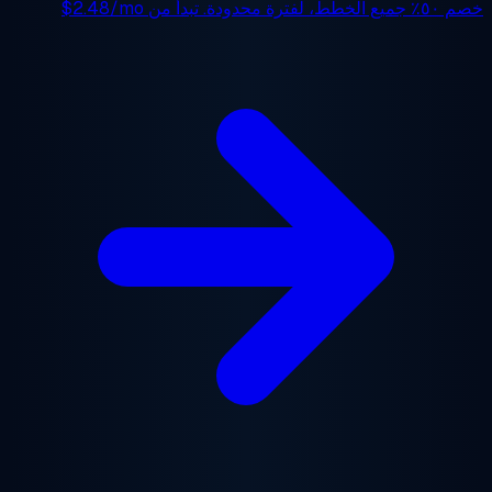
 ٥٠٪
جميع الخطط، لفترة محدودة. تبدأ من
$2.48/mo