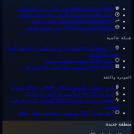
AMD EPYC + DDR5
أنوية وذاكرة من أحدث جيل
تخزين NVMe خالص
لا أقراص دوّارة على الإطلاق
10 Gbps Bandwidth
خطط بإنتاجية عالية
المحاكاة الافتراضية KVM
عزل عتادي حقيقي
ة عالمية
١٣ موقعًا
أمريكا الشمالية، أوروبا، الشرق الأوسط، آسيا
والمحيط الهادئ
حماية DDoS
تخفيف الهجمات مدمج
IPv6 + IPv4 مخصص
v6 أصلي، v4 خاص بك
وترة والثقة
ادفع بالعملات المشفرة
BTC و XMR و USDT والمزيد
استرداد خلال 14 يوماً
استرداد كامل دون أسئلة
اتفاقية مستوى خدمة 99.95% للتشغيل
التزامنا بوقت
التشغيل
دعم بشري 24/7
مهندسون حقيقيون، خلال دقائق
قة جديدة