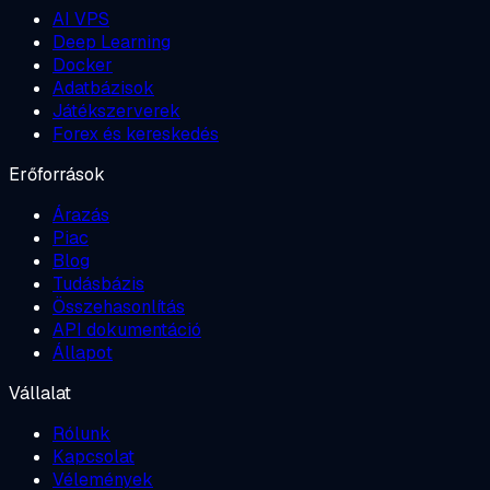
AI VPS
Deep Learning
Docker
Adatbázisok
Játékszerverek
Forex és kereskedés
Erőforrások
Árazás
Piac
Blog
Tudásbázis
Összehasonlítás
API dokumentáció
Állapot
Vállalat
Rólunk
Kapcsolat
Vélemények