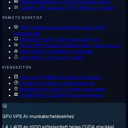
Dedicated Serverek
Egybérlős bare metal
Custom VPS
Válassz CPU-t, RAM-ot, lemezt
REMOTE DESKTOP
RDP vásárlása
Hasonlítsd össze az RDP
csomagokat
USA RDP
Admin RDP amerikai IP-ken
Forex RDP
Alacsony késleltetésű trading asztal
Botting RDP
Mindig fut a botjainak
Linux RDP
Linux asztal, távoli
KIEGÉSZÍTŐK
Tárolási VPS
Nagy lemezes csomagok
Egyedi ISO
Indítsd a saját image-ed
Dedikált IPv4
A te IP-d, nem megosztott
További IP-k
Több IPv4 szerverenként
Új
GPU VPS AI-munkaterhelésekhez
L4, L40S és H100 előtelepített teljes CUDA stackkel.