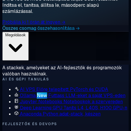
Indítsa el, tanítsa, állítsa le, másodperc alapú
számlázással.
Próbálja ki 1 órán át ingyen →
Összes csomag összehasonlítása →
Megoldások
A stackek, amelyeket az AI-fejlesztők és programozók
valóban használnak.
AI ÉS GÉPI TANULÁS
AI VPS
Előre telepített PyTorch és CUDA
Ollama
New
Futtass LLM-eket a saját VPS-eden
Jupyter Notebooks
Notebookok a szervereden
Deep Learning GPU
Taníts L4, L40S, H100 GPU-n
Anaconda
Python adat-stack, készen
FEJLESZTŐK ÉS DEVOPS