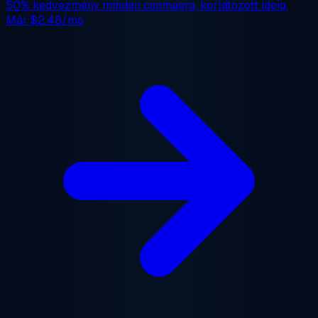
50% kedvezmény
minden csomagra, korlátozott ideig.
Már
$2.48/mo