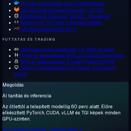
Docker
Konténerek root hozzáféréssel
GitLab
Saját üzemeltetésű Git + CI/CD
Adatbázisok
Postgres, MySQL, MongoDB
Kódszerver
VS Code a böngésződben
n8n
Automatizációk 24/7
FUTTATÁS ÉS TRADING
Játékszerverek
Minecraft, CS, ARK és több
Forex és kereskedés
MT5 a brókered közelében
VPN és adatvédelem
A saját privát VPN-ed
Távoli munkaállomás
Egy asztal, ami sosem
alszik
Megoldás
AI tanítás és inferencia
Az ötlettől a telepített modellig 60 perc alatt. Előre
elkészített PyTorch, CUDA, vLLM és TGI képek minden
GPU-szinten.
AI-munkaterhelések megtekintése →