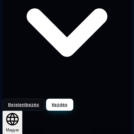
Bejelentkezés
Kezdés
Magyar