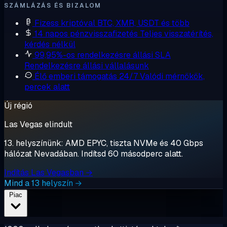
SZÁMLÁZÁS ÉS BIZALOM
Fizess kriptóval
BTC, XMR, USDT és több
14 napos pénzvisszafizetés
Teljes visszatérítés,
kérdés nélkül
99,95%-os rendelkezésre állási SLA
Rendelkezésre állási vállalásunk
Élő emberi támogatás 24/7
Valódi mérnökök,
percek alatt
Új régió
Las Vegas elindult
13. helyszínünk: AMD EPYC, tiszta NVMe és 40 Gbps
hálózat Nevadában. Indítsd 60 másodperc alatt.
Indítás Las Vegasban →
Mind a 13 helyszín →
Piac