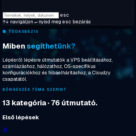
esc
↑↓
navigáljon
↵
nyisd meg
esc
bezárás
📚 TUDÁSBÁZIS
Miben
segíthetünk?
Lépésről lépésre útmutatók a VPS beállításához,
számlázáshoz, hálózathoz, OS-specifikus
konfigurációkhoz és hibaelhárításhoz, a Cloudzy
csapatától.
BÖNGÉSZÉS TÉMA SZERINT
13 kategória · 76 útmutató.
Első lépések
🧭