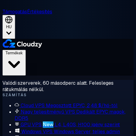
Támogatás
Értékesítés
HU
Termékek
Valódi szerverek, 60 másodperc alatt. Felesleges
rátukmálás nélkül.
SZÁMÍTÁS
Cloud VPS
Megosztott EPYC, 2,48 $/hó-tól
Nagy teljesítményű VPS
Dedikált EPYC magok,
DDR5
GPU VPS
New
L4, L40S, H100 igény szerint
Windows VPS
Windows Server, teljes admin