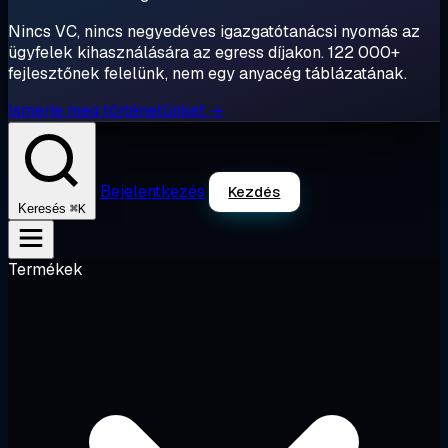
Nincs VC, nincs negyedéves igazgatótanácsi nyomás az
ügyfelek kihasználására az egress díjakon. 122 000+
fejlesztőnek felelünk, nem egy anyacég táblázatának.
Ismerje meg történetünket →
Bejelentkezés
Kezdés
⌘K
Keresés
Termékek