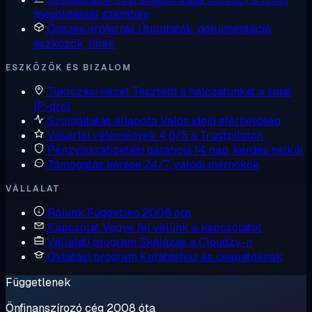
megoldással szemben
Összes erőforrás
Útmutatók, dokumentáció,
eszközök, hírek
ESZKÖZÖK ÉS BIZALOM
Tükrözési nézet
Teszteld a hálózatunkat a saját
IP-dről
Szolgáltatás állapota
Valós idejű elérhetőség
Vásárlói vélemények
4,6/5 a Trustpiloton
Pénzvisszafizetési garancia
14 nap, kérdés nélkül
Támogatás kérése
24/7, valódi mérnökök
VÁLLALAT
Rólunk
Független 2008 óta
Kapcsolat
Vegye fel velünk a kapcsolatot
Vállalati program
Skálázás a Cloudzy-n
Oktatási program
Kutatáshoz és csapatoknak
Függetlenek
Önfinanszírozó cég 2008 óta