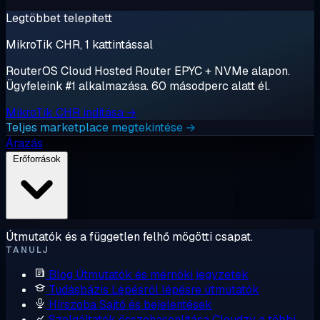
Legtöbbet telepített
MikroTik CHR, 1 kattintással
RouterOS Cloud Hosted Router EPYC + NVMe alapon.
Ügyfeleink #1 alkalmazása. 60 másodperc alatt él.
MikroTik CHR indítása →
Teljes marketplace megtekintése →
Árazás
Erőforrások
Útmutatók és a független felhő mögötti csapat.
TANULJ
Blog
Útmutatók és mérnöki jegyzetek
Tudásbázis
Lépésről lépésre útmutatók
Hírszoba
Sajtó és bejelentések
Szolgáltatók összehasonlítása
Cloudzy a többi