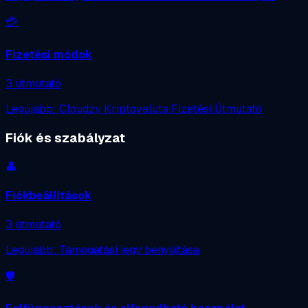
💳
Fizetési módok
3 útmutató
Legújabb: Cloudzy Kriptovaluta Fizetési Útmutató
Fiók és szabályzat
👤
Fiókbeállítások
3 útmutató
Legújabb: Támogatási jegy benyújtása
🛡️