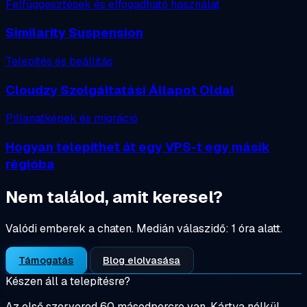
Felfüggesztések és elfogadható használat
Similarity Suspension
Telepítés és beállítás
Cloudzy Szolgáltatási Állapot Oldal
Pillanatképek és migráció
Hogyan telepíthet át egy VPS-t egy másik
régióba
Nem találod, amit keresel?
Valódi emberek a chaten.
Medián válaszidő: 1 óra alatt.
Támogatás
Blog elolvasása
Készen áll a telepítésre?
Az első szervered 60 másodpercre van. Kártya nélkül