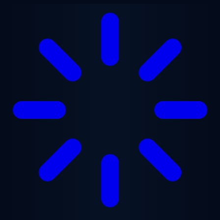
Ugrás a fő tartalomra