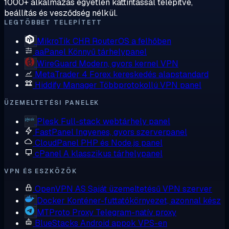
1000+ alkalmazás egyetlen kattintással telepítve,
beállítás és vesződség nélkül.
LEGTÖBBET TELEPÍTETT
MikroTik CHR
RouterOS a felhőben
aaPanel
Könnyű tárhelypanel
WireGuard
Modern, gyors kernel VPN
MetaTrader 4
Forex kereskedés alapstandard
Hiddify Manager
Többprotokollú VPN panel
ÜZEMELTETÉSI PANELEK
Plesk
Full-stack webtárhely panel
FastPanel
Ingyenes, gyors szerverpanel
CloudPanel
PHP és Node.js panel
cPanel
A klasszikus tárhelypanel
VPN ÉS ESZKÖZÖK
OpenVPN AS
Saját üzemeltetésű VPN szerver
Docker
Konténer-futtatókörnyezet, azonnal kész
MTProto Proxy
Telegram-natív proxy
BlueStacks
Android appok VPS-en