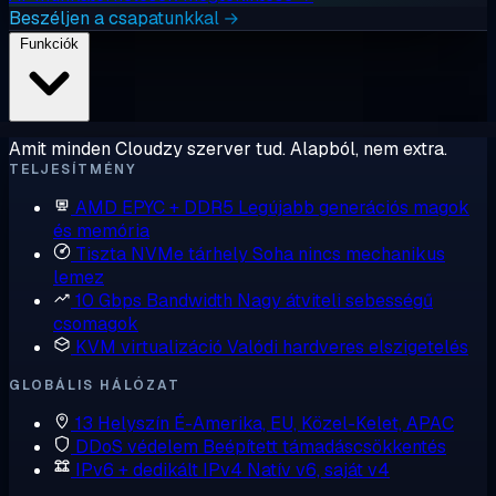
Beszéljen a csapatunkkal →
Funkciók
Amit minden Cloudzy szerver tud. Alapból, nem extra.
TELJESÍTMÉNY
AMD EPYC + DDR5
Legújabb generációs magok
és memória
Tiszta NVMe tárhely
Soha nincs mechanikus
lemez
10 Gbps Bandwidth
Nagy átviteli sebességű
csomagok
KVM virtualizáció
Valódi hardveres elszigetelés
GLOBÁLIS HÁLÓZAT
13 Helyszín
É-Amerika, EU, Közel-Kelet, APAC
DDoS védelem
Beépített támadáscsökkentés
IPv6 + dedikált IPv4
Natív v6, saját v4