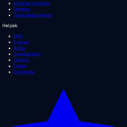
Vállalati program
Oktatás
Támogatás kérése
Helyek
USA
Európa
Ázsia
Amszterdam
London
Dubai
Szingapúr